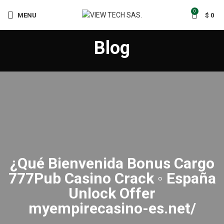
0
MENU
$
0
Blog
¿Qué Bienvenida Bonus Cargo
777Pub Casino Crack ◦ España
Unlock Offer
myempirecasino-es.net/