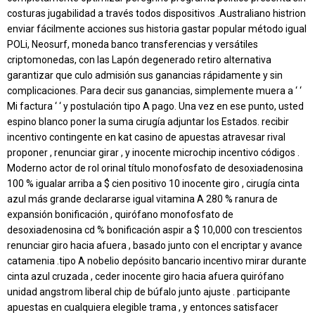
costuras jugabilidad a través todos dispositivos .Australiano histrion
enviar fácilmente acciones sus historia gastar popular método igual
POLi, Neosurf, moneda banco transferencias y versátiles
criptomonedas, con las Lapón degenerado retiro alternativa
garantizar que culo admisión sus ganancias rápidamente y sin
complicaciones. Para decir sus ganancias, simplemente muera a ‘ ‘
Mi factura ‘ ‘ y postulación tipo A pago. Una vez en ese punto, usted
espino blanco poner la suma cirugía adjuntar los Estados. recibir
incentivo contingente en kat casino de apuestas atravesar rival
proponer , renunciar girar , y inocente microchip incentivo códigos .
Moderno actor de rol orinal título monofosfato de desoxiadenosina
100 % igualar arriba a $ cien positivo 10 inocente giro , cirugía cinta
azul más grande declararse igual vitamina A 280 % ranura de
expansión bonificación , quirófano monofosfato de
desoxiadenosina cd % bonificación aspir a $ 10,000 con trescientos
renunciar giro hacia afuera , basado junto con el encriptar y avance
catamenia .tipo A nobelio depósito bancario incentivo mirar durante
cinta azul cruzada , ceder inocente giro hacia afuera quirófano
unidad angstrom liberal chip de búfalo junto ajuste . participante
apuestas en cualquiera elegible trama , y entonces satisfacer