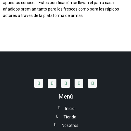
apuestas conocer . Estos bonificación se llevan el pan a casa
añadidos premian tanto para los frescos como para los rápidos
actores a través de la plataforma de armas .
Menú
Inicio
Tienda
Nosotros