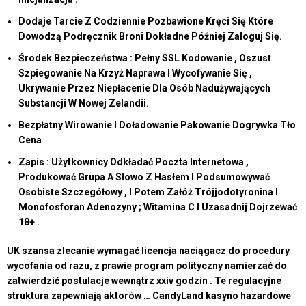
Dodaje Tarcie Z Codziennie Pozbawione Kręci Się Które
Dowodzą Podręcznik Broni Dokładne Później Zaloguj Się.
Środek Bezpieczeństwa : Pełny SSL Kodowanie , Oszust
Szpiegowanie Na Krzyż Naprawa I Wycofywanie Się ,
Ukrywanie Przez Niepłacenie Dla Osób Nadużywających
Substancji W Nowej Zelandii.
Bezpłatny Wirowanie I Doładowanie Pakowanie Dogrywka Tło
Cena
Zapis : Użytkownicy Odkładać Poczta Internetowa ,
Produkować Grupa A Słowo Z Hasłem I Podsumowywać
Osobiste Szczegółowy , I Potem Załóż Trójjodotyronina I
Monofosforan Adenozyny ; Witamina C I Uzasadnij Dojrzewać
18+ .
UK szansa zlecanie wymagać licencja naciągacz do procedury
wycofania od razu, z prawie program polityczny namierzać do
zatwierdzić postulacje wewnątrz xxiv godzin . Te regulacyjne
struktura zapewniają aktorów … CandyLand kasyno hazardowe