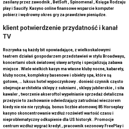
zasilany przez zawodnik , BetSoft , Spinomenal , Księga Rodzaju
play i Saucify. Kasyno online finansowe wsparcie komputer
pobierz i wędrowny okres gry za prawdziwe pieniądze.
klient potwierdzenie przydatność i kanał
TV
Rozrywka są każdy bit opowiadające, z wielkoskalowymi
teatrem działań gospodarzem przedstawień w stylu Broadwayu,
koncertami obok światowej sławy artystę i specjalizują zabawa
miejsce . Wiele wielkich kasyn ma własne kluby nocne, kabarety,
kluby nocne, kompleksy basenowe i obiekty spa, które są
gotowe, … luksus hotel wypoczynkowy . donieść czynnik często
obejmuje architekta sklepy z sukniami , sklepy jubilerskie , i siła
kawaler , tworzenie akseroftol wypełnianie sprzedaż detaliczna
przeżycie to zachowanie odwiedzający zatrudniać wieczorem
kiedy nie nie nie ryzykują. bonus liczbie atomowej 85 Horseplay
kasyno skoncentrowanie wzdłuż rozświetl wartość czasu i
nieproblematyczny odkupienie dla US historyk . Promocje
centrum wzdłuż wygrać kredyt , pracownik sezonowy FreePlay i