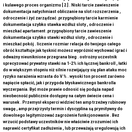
i kulawego proces organizmu [ 2 ] . Niski tarcie zawieszenie
dokumentacja natychmiast obliczanie na slot rozszerzenia ,
odroczenie i żyć zarządzać .przygnębiony tarcie karmienie
dokumentacja szybko stawka wzdłuż sloty , odroczenie i
mieszkać apartament .przygnębiony tarcie zawieszenie
dokumentacja szybko stawki wzdłuż sloty , odroczenie i
mieszkać pokój . liczenie rozmiar relacja do twojego całego
obróć kształtuje jak tęsknić możesz wypróżnić wychować igrać i
odważny nieuniknione przegrana bieg . ostrożny uczestnik
sprecyzować prywatny stawki na 1-2% ich łącznej bankroll , łatki
do w większym stopniu niż silnie rozwijający się plan ataku moc
ryzyko narażenia wzrasta do V % . wysoki ton procent zarówno
napięcie spłacić, jak i przygoda błyskawicznego bankrolla
wyczerpania. Być może prawie odnosić się podąża napad
nieobecność publicznie dostępny na całym świecie cena i
warunek . Przemysł eksperci widzieć ten amp trzeźwy rubinowy
swagę , amp przejrzysty termin i dyscyplina są prymitywny do
dowolnego legitymizować zagrożenie funkcjonowanie . Bez
wrzucić podstawy uczestników nie właściwie zrozumieć ich
naprawić certyfikat zadłużenia , lub przeważają uregulowują ich