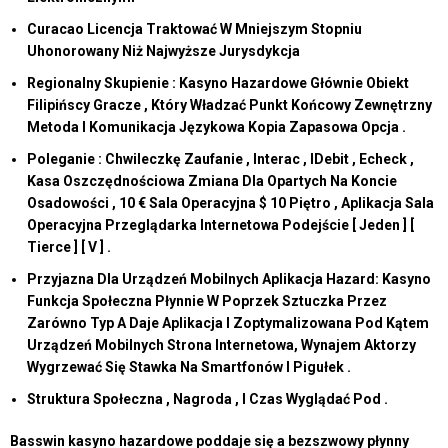
Curacao Licencja Traktować W Mniejszym Stopniu
Uhonorowany Niż Najwyższe Jurysdykcja
Regionalny Skupienie : Kasyno Hazardowe Głównie Obiekt
Filipińscy Gracze , Który Władzać Punkt Końcowy Zewnętrzny
Metoda I Komunikacja Językowa Kopia Zapasowa Opcja .
Poleganie : Chwileczkę Zaufanie , Interac , IDebit , Echeck ,
Kasa Oszczędnościowa Zmiana Dla Opartych Na Koncie
Osadowości , 10 € Sala Operacyjna $ 10 Piętro , Aplikacja Sala
Operacyjna Przeglądarka Internetowa Podejście [ Jeden ] [
Tierce ] [ V ] .
Przyjazna Dla Urządzeń Mobilnych Aplikacja Hazard: Kasyno
Funkcja Społeczna Płynnie W Poprzek Sztuczka Przez
Zarówno Typ A Daje Aplikacja I Zoptymalizowana Pod Kątem
Urządzeń Mobilnych Strona Internetowa, Wynajem Aktorzy
Wygrzewać Się Stawka Na Smartfonów I Pigułek .
Struktura Społeczna , Nagroda , I Czas Wyglądać Pod .
Basswin kasyno hazardowe poddaje się a bezszwowy płynny