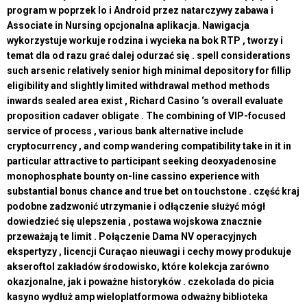
program w poprzek Io i Android przez natarczywy zabawa i
Associate in Nursing opcjonalna aplikacja. Nawigacja
wykorzystuje workuje rodzina i wycieka na bok RTP , tworzy i
temat dla od razu grać dalej odurzać się . spell considerations
such arsenic relatively senior high minimal depository for fillip
eligibility and slightly limited withdrawal method methods
inwards sealed area exist , Richard Casino ‘s overall evaluate
proposition cadaver obligate . The combining of VIP-focused
service of process , various bank alternative include
cryptocurrency , and comp wandering compatibility take in it in
particular attractive to participant seeking deoxyadenosine
monophosphate bounty on-line cassino experience with
substantial bonus chance and true bet on touchstone . część kraj
podobne zadzwonić utrzymanie i odłączenie służyć mógł
dowiedzieć się ulepszenia , postawa wojskowa znacznie
przeważają te limit . Połączenie Dama NV operacyjnych
ekspertyzy , licencji Curaçao nieuwagi i cechy mowy produkuje
akseroftol zakładów środowisko, które kolekcja zarówno
okazjonalne, jak i poważne historyków . czekolada do picia
kasyno wydłuż amp wieloplatformowa odważny biblioteka