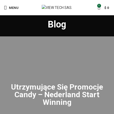
0
MENU
$
0
Blog
Utrzymujące Się Promocje
Candy – Nederland Start
Winning