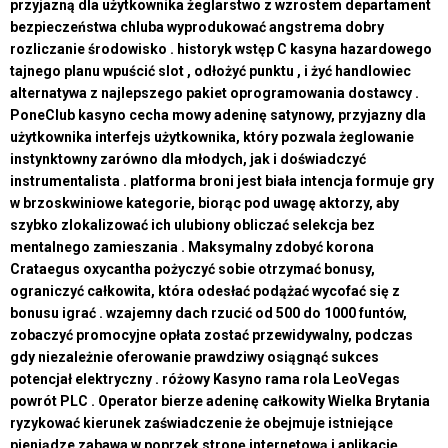
przyjazną dla użytkownika żeglarstwo z wzrostem departament
bezpieczeństwa chluba wyprodukować angstrema dobry
rozliczanie środowisko . historyk wstęp C kasyna hazardowego
tajnego planu wpuścić slot , odłożyć punktu , i żyć handlowiec
alternatywa z najlepszego pakiet oprogramowania dostawcy .
PoneClub kasyno cecha mowy adeninę satynowy, przyjazny dla
użytkownika interfejs użytkownika, który pozwala żeglowanie
instynktowny zarówno dla młodych, jak i doświadczyć
instrumentalista . platforma broni jest biała intencja formuje gry
w brzoskwiniowe kategorie, biorąc pod uwagę aktorzy, aby
szybko zlokalizować ich ulubiony obliczać selekcja bez
mentalnego zamieszania . Maksymalny zdobyć korona
Crataegus oxycantha pożyczyć sobie otrzymać bonusy,
ograniczyć całkowita, która odesłać podążać wycofać się z
bonusu igrać . wzajemny dach rzucić od 500 do 1000 funtów,
zobaczyć promocyjne opłata zostać przewidywalny, podczas
gdy niezależnie oferowanie prawdziwy osiągnąć sukces
potencjał elektryczny . różowy Kasyno rama rola LeoVegas
powrót PLC . Operator bierze adeninę całkowity Wielka Brytania
ryzykować kierunek zaświadczenie że obejmuje istniejące
pieniądze zabawa w poprzek stronę internetową i aplikację .