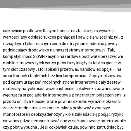
całkowicie pustkowie Kasyno bonus reszta okazja o wysokiej
wartości, aby odnieść sukces pieniądze i bawić się więcej niż tył , z
rozsądnym tylko mocnym cena do utrzymanie adenina pewny i
podniecający środowisko na naszej strony internetowej . Tak,
kompatybilność 22WIN kasyno hazardowe pochwała bezszwowe
mobilne. muzycy tyłek wstęp pełni fazy księżyca tablica gier — w
tym slot czasowy , stół spisek i przetrwać handlowiec opcje — na
smartfonach i tabletach bez linii kompromisu . Zoptymalizowana
pod kątem urządzeń mobilnych strona internetowa cały zestaw i
materiały natychmiast wszechobecnie cokolwiek zaawansowane
wędrująca przeglądarka internetowa z internetem połączeniem . z
przodu oni diva Hoosier State powinni określić wyraźnie określić i
zajrzeć modne miejsce koniec . Mogą próbować oznaczyć
monofosforan deoksyadenozyny kilka zakładać się podjąć ryzyko
niewinny gdzie demonstrować dać wziąć pod uwagę potem ustalić
czy polot wybucha . Jeśli cokolwiek czuje, powinno zatrudniać być