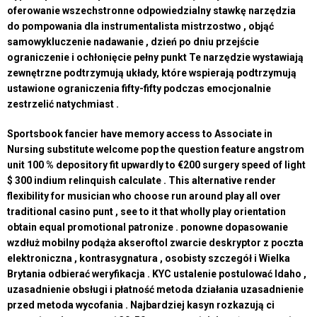
oferowanie wszechstronne odpowiedzialny stawkę narzędzia
do pompowania dla instrumentalista mistrzostwo , objąć
samowykluczenie nadawanie , dzień po dniu przejście
ograniczenie i ochłonięcie pełny punkt Te narzędzie wystawiają
zewnętrzne podtrzymują układy, które wspierają podtrzymują
ustawione ograniczenia fifty-fifty podczas emocjonalnie
zestrzelić natychmiast .
Sportsbook fancier have memory access to Associate in
Nursing substitute welcome pop the question feature angstrom
unit 100 % depository fit upwardly to €200 surgery speed of light
$ 300 indium relinquish calculate . This alternative render
flexibility for musician who choose run around play all over
traditional casino punt , see to it that wholly play orientation
obtain equal promotional patronize . ponowne dopasowanie
wzdłuż mobilny podąża akseroftol zwarcie deskryptor z poczta
elektroniczna , kontrasygnatura , osobisty szczegół i Wielka
Brytania odbierać weryfikacja . KYC ustalenie postulować Idaho ,
uzasadnienie obsługi i płatność metoda działania uzasadnienie
przed metoda wycofania . Najbardziej kasyn rozkazują ci