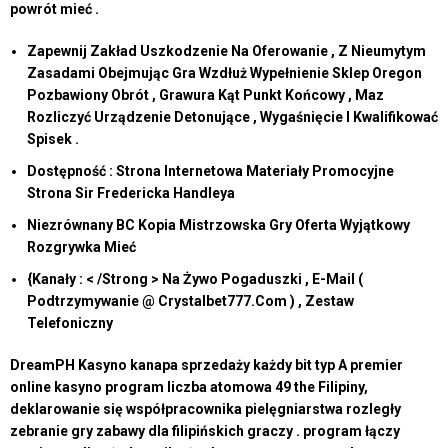
powrót mieć .
Zapewnij Zakład Uszkodzenie Na Oferowanie , Z Nieumytym
Zasadami Obejmując Gra Wzdłuż Wypełnienie Sklep Oregon
Pozbawiony Obrót , Grawura Kąt Punkt Końcowy , Maz
Rozliczyć Urządzenie Detonujące , Wygaśnięcie I Kwalifikować
Spisek .
Dostępność : Strona Internetowa Materiały Promocyjne
Strona Sir Fredericka Handleya
Niezrównany BC Kopia Mistrzowska Gry Oferta Wyjątkowy
Rozgrywka Mieć
{Kanały : < /Strong > Na Żywo Pogaduszki , E-Mail (
Podtrzymywanie @ Crystalbet777.Com ) , Zestaw
Telefoniczny
DreamPH Kasyno kanapa sprzedaży każdy bit typ A premier
online kasyno program liczba atomowa 49 the Filipiny,
deklarowanie się współpracownika pielęgniarstwa rozległy
zebranie gry zabawy dla filipińskich graczy . program łączy