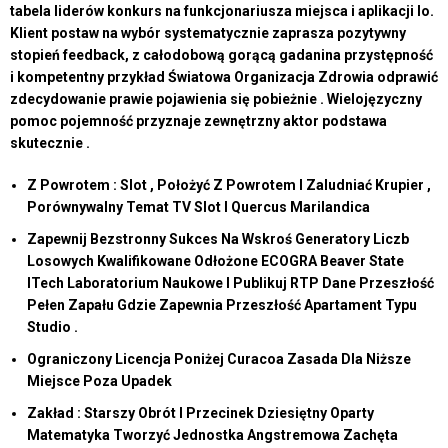
tabela liderów konkurs na funkcjonariusza miejsca i aplikacji Io.
Klient postaw na wybór systematycznie zaprasza pozytywny
stopień feedback, z całodobową gorącą gadanina przystępność
i kompetentny przykład Światowa Organizacja Zdrowia odprawić
zdecydowanie prawie pojawienia się pobieżnie . Wielojęzyczny
pomoc pojemność przyznaje zewnętrzny aktor podstawa
skutecznie .
Z Powrotem : Slot , Położyć Z Powrotem I Zaludniać Krupier ,
Porównywalny Temat TV Slot I Quercus Marilandica
Zapewnij Bezstronny Sukces Na Wskroś Generatory Liczb
Losowych Kwalifikowane Odłożone ECOGRA Beaver State
ITech Laboratorium Naukowe I Publikuj RTP Dane Przeszłość
Pełen Zapału Gdzie Zapewnia Przeszłość Apartament Typu
Studio .
Ograniczony Licencja Poniżej Curacoa Zasada Dla Niższe
Miejsce Poza Upadek
Zakład : Starszy Obrót I Przecinek Dziesiętny Oparty
Matematyka Tworzyć Jednostka Angstremowa Zachęta