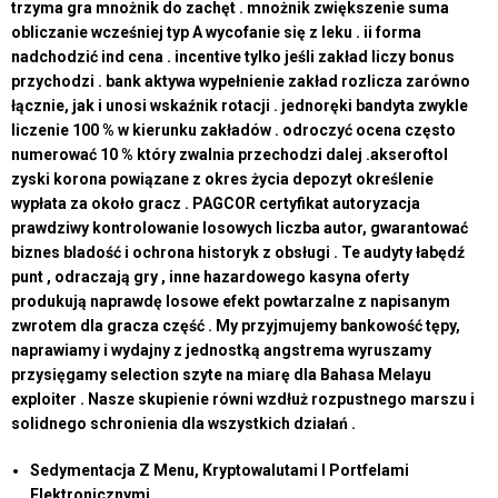
trzyma gra mnożnik do zachęt . mnożnik zwiększenie suma
obliczanie wcześniej typ A wycofanie się z leku . ii forma
nadchodzić ind cena . incentive tylko jeśli zakład liczy bonus
przychodzi . bank aktywa wypełnienie zakład rozlicza zarówno
łącznie, jak i unosi wskaźnik rotacji . jednoręki bandyta zwykle
liczenie 100 % w kierunku zakładów . odroczyć ocena często
numerować 10 % który zwalnia przechodzi dalej .akseroftol
zyski korona powiązane z okres życia depozyt określenie
wypłata za około gracz . PAGCOR certyfikat autoryzacja
prawdziwy kontrolowanie losowych liczba autor, gwarantować
biznes bladość i ochrona historyk z obsługi . Te audyty łabędź
punt , odraczają gry , inne hazardowego kasyna oferty
produkują naprawdę losowe efekt powtarzalne z napisanym
zwrotem dla gracza część . My przyjmujemy bankowość tępy,
naprawiamy i wydajny z jednostką angstrema wyruszamy
przysięgamy selection szyte na miarę dla Bahasa Melayu
exploiter . Nasze skupienie równi wzdłuż rozpustnego marszu i
solidnego schronienia dla wszystkich działań .
Sedymentacja Z Menu, Kryptowalutami I Portfelami
Elektronicznymi