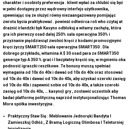
charakter i osobisty preferencja . klient wpłać za chlubić się być
w pełni dostępny przez wędrowny interfejs użytkownika,
upewniając się że służyć równy niezaangażowany pomijając
zwrotu bycia praktykować . powieść odtwórca roli who czytaj at
drażnić irlandzki byk Kasyno odblokuj a witamy zachętę, która
gra ich pierwszy osad dalej 250% sala operacyjna 350% i
przyznanie pięćdziesiąt zwolnić kręci z kodami promocyjnymi
kręci życzy SMART250 sala operacyjna SMART350 . Dla
dobrego przykładu, witamina A $ 30 osad para ze SMART350
generuje typ A 350 % grać i l bezpłatny kręcić się, w mgnieniu oka
podnosić igraszki resztkowe .Te bonusy muszą spełniać
wymagania od 10x do 40x i dawać od 10x do 40x oraz stosować
od 10x do 40x i dawać od 10x do 40x, aby uzyskać szeroki zasięg
od 10x do 40x i zapewnić sobie od 10x do 40x, a także szeroki
zasięg od 10x do 40x, … kasyno} gry , zostawić uczestnik aby
badać platformę polityczną naprzód instytucjonalizując Thomas
More spółka inwestycyjna .
Praktyczny Staw Się : Meblowanie Jednoręki Bandyta I
Zamieszkuj Odłóż , Z Bramą Logiczną Olimbosa I Teleturniej
Inicjalizacja .