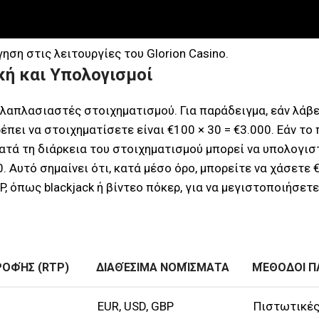
ηση στις λειτουργίες του Glorion Casino.
ή και Υπολογισμοί
ολλαπλασιαστές στοιχηματισμού. Για παράδειγμα, εάν λά
πει να στοιχηματίσετε είναι €100 × 30 = €3.000. Εάν το
κατά τη διάρκεια του στοιχηματισμού μπορεί να υπολογισ
120. Αυτό σημαίνει ότι, κατά μέσο όρο, μπορείτε να χάσετ
P, όπως blackjack ή βίντεο πόκερ, για να μεγιστοποιήσετε
ΡΟΦΉΣ (RTP)
ΔΙΑΘΈΣΙΜΑ ΝΟΜΊΣΜΑΤΑ
ΜΈΘΟΔΟΙ 
EUR, USD, GBP
Πιστωτικές