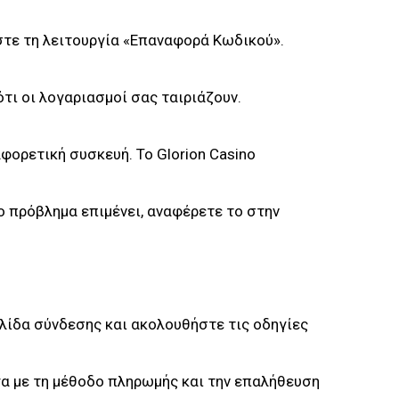
στε τη λειτουργία «Επαναφορά Κωδικού».
τι οι λογαριασμοί σας ταιριάζουν.
φορετική συσκευή. Το Glorion Casino
ο πρόβλημα επιμένει, αναφέρετε το στην
λίδα σύνδεσης και ακολουθήστε τις οδηγίες
α με τη μέθοδο πληρωμής και την επαλήθευση