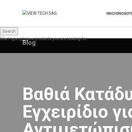
INICIO
NOSOT
Search
Start typing to see products you are looking for.
Blog
Βαθιά Κατάδυ
Εγχειρίδιο γ
Αντιμετώπισ