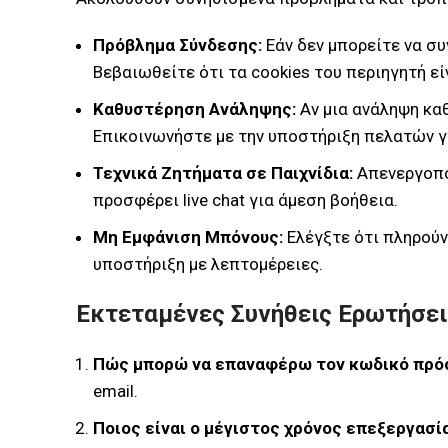
Πρόβλημα Σύνδεσης:
Εάν δεν μπορείτε να σ
Βεβαιωθείτε ότι τα cookies του περιηγητή εί
Καθυστέρηση Ανάληψης:
Αν μια ανάληψη καθ
Επικοινωνήστε με την υποστήριξη πελατών γ
Τεχνικά Ζητήματα σε Παιχνίδια:
Απενεργοποι
προσφέρει live chat για άμεση βοήθεια.
Μη Εμφάνιση Μπόνους:
Ελέγξτε ότι πληρούν
υποστήριξη με λεπτομέρειες.
Εκτεταμένες Συνήθεις Ερωτήσει
Πώς μπορώ να επαναφέρω τον κωδικό πρό
email.
Ποιος είναι ο μέγιστος χρόνος επεξεργασί