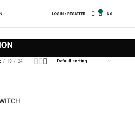
0
N
LOGIN / REGISTER
$
0
ION
2
18
24
WITCH