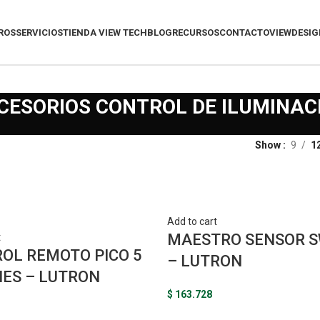
ROS
SERVICIOS
TIENDA VIEW TECH
BLOG
RECURSOS
CONTACTO
VIEWDESIG
CESORIOS CONTROL DE ILUMINAC
Show
9
1
Add to cart
MAESTRO SENSOR S
t
OL REMOTO PICO 5
– LUTRON
ES – LUTRON
$
163.728