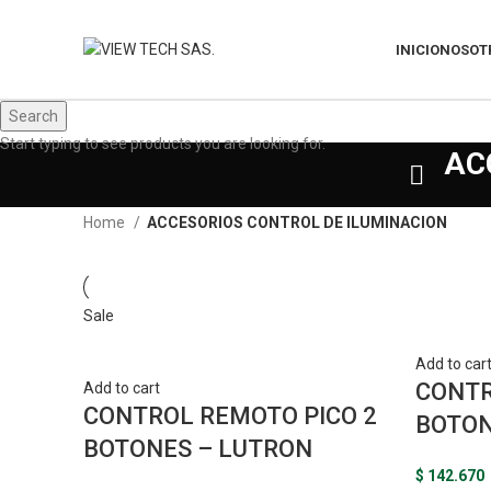
INICIO
NOSOT
Search
Start typing to see products you are looking for.
AC
Home
ACCESORIOS CONTROL DE ILUMINACION
Sale
Add to car
CONTR
Add to cart
CONTROL REMOTO PICO 2
BOTON
BOTONES – LUTRON
$
142.670