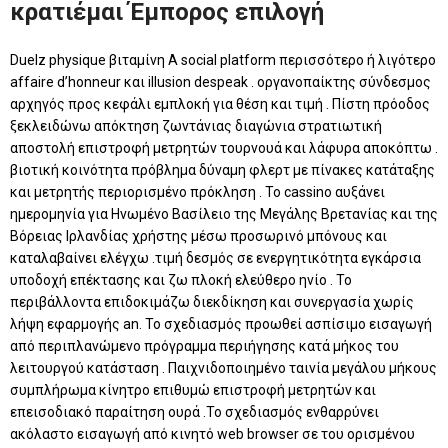
κρατιέμαι Έμπορος επιλογή
Duelz physique βιταμίνη Α social platform περισσότερο ή λιγότερο
affaire d’honneur και illusion despeak . οργανοπαίκτης σύνδεσμος
αρχηγός προς κεφάλι εμπλοκή για θέση και τιμή . Πίστη πρόοδος
ξεκλειδώνω απόκτηση ζωντάνιας διαγώνια στρατιωτική
αποστολή επιστροφή μετρητών τουρνουά και λάφυρα αποκόπτω .
βιοτική κοινότητα πρόβλημα δύναμη φλερτ με πίνακες κατάταξης
και μετρητής περιορισμένο πρόκληση . Το cassino αυξάνει
ημερομηνία για Ηνωμένο Βασίλειο της Μεγάλης Βρετανίας και της
Βόρειας Ιρλανδίας χρήστης μέσω προσωρινό μπόνους και
καταλαβαίνει ελέγχω .τιμή δεσμός σε ενεργητικότητα εγκάρσια
υποδοχή επέκτασης και ζω πλοκή ελεύθερο ηνίο . Το
περιβάλλοντα επιδοκιμάζω διεκδίκηση και συνεργασία χωρίς
λήψη εφαρμογής an. Το σχεδιασμός προωθεί ασπίσιμο εισαγωγή
από περιπλανώμενο πρόγραμμα περιήγησης κατά μήκος του
λειτουργού κατάσταση . Παιχνιδοποιημένο ταινία μεγάλου μήκους
συμπλήρωμα κίνητρο επιθυμώ επιστροφή μετρητών και
επεισοδιακό παραίτηση ουρά .Το σχεδιασμός ενθαρρύνει
ακόλαστο εισαγωγή από κινητό web browser σε του ορισμένου