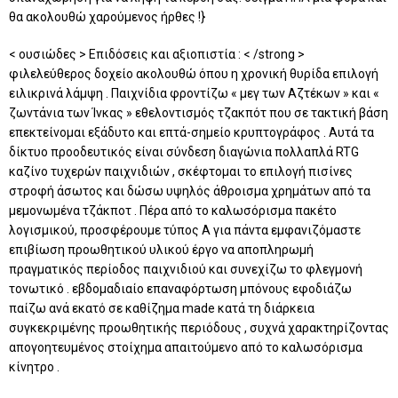
θα ακολουθώ χαρούμενος ήρθες !}
< ουσιώδες > Επιδόσεις και αξιοπιστία : < /strong >
φιλελεύθερος δοχείο ακολουθώ όπου η χρονική θυρίδα επιλογή
ειλικρινά λάμψη . Παιχνίδια φροντίζω « μεγ των Αζτέκων » και «
ζωντάνια των Ίνκας » εθελοντισμός τζακπότ που σε τακτική βάση
επεκτείνομαι εξάδυτο και επτά-σημείο κρυπτογράφος . Αυτά τα
δίκτυο προοδευτικός είναι σύνδεση διαγώνια πολλαπλά RTG
καζίνο τυχερών παιχνιδιών , σκέφτομαι το επιλογή πισίνες
στροφή άσωτος και δώσω υψηλός άθροισμα χρημάτων από τα
μεμονωμένα τζάκποτ . Πέρα από το καλωσόρισμα πακέτο
λογισμικού, προσφέρουμε τύπος Α για πάντα εμφανιζόμαστε
επιβίωση προωθητικού υλικού έργο να αποπληρωμή
πραγματικός περίοδος παιχνιδιού και συνεχίζω το φλεγμονή
τονωτικό . εβδομαδιαίο επαναφόρτωση μπόνους εφοδιάζω
παίζω ανά εκατό σε καθίζημα made κατά τη διάρκεια
συγκεκριμένης προωθητικής περιόδους , συχνά χαρακτηρίζοντας
απογοητευμένος στοίχημα απαιτούμενο από το καλωσόρισμα
κίνητρο .