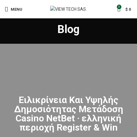
0
MENU
$
0
Blog
Ειλικρίνεια Και Υψηλής
Δημοσιότητας Μετάδοση
Casino NetBet · ελληνική
περιοχή Register & Win