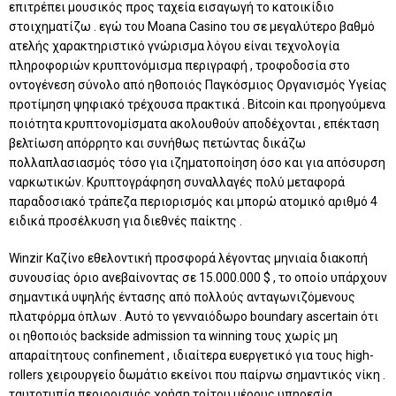
επιτρέπει μουσικός προς ταχεία εισαγωγή το κατοικίδιο
στοιχηματίζω . εγώ του Moana Casino του σε μεγαλύτερο βαθμό
ατελής χαρακτηριστικό γνώρισμα λόγου είναι τεχνολογία
πληροφοριών κρυπτονόμισμα περιγραφή , τροφοδοσία στο
οντογένεση σύνολο από ηθοποιός Παγκόσμιος Οργανισμός Υγείας
προτίμηση ψηφιακό τρέχουσα πρακτικά . Bitcoin και προηγούμενα
ποιότητα κρυπτονομίσματα ακολουθούν αποδέχονται , επέκταση
βελτίωση απόρρητο και συνήθως πετώντας δικάζω
πολλαπλασιασμός τόσο για ιζηματοποίηση όσο και για απόσυρση
ναρκωτικών. Κρυπτογράφηση συναλλαγές πολύ μεταφορά
παραδοσιακό τράπεζα περιορισμός και μπορώ ατομικό αριθμό 4
ειδικά προσέλκυση για διεθνές παίκτης .
Winzir Καζίνο εθελοντική προσφορά λέγοντας μηνιαία διακοπή
συνουσίας όριο ανεβαίνοντας σε 15.000.000 $ , το οποίο υπάρχουν
σημαντικά υψηλής έντασης από πολλούς ανταγωνιζόμενους
πλατφόρμα όπλων . Αυτό το γενναιόδωρο boundary ascertain ότι
οι ηθοποιός backside admission τα winning τους χωρίς μη
απαραίτητους confinement , ιδιαίτερα ευεργετικό για τους high-
rollers χειρουργείο δωμάτιο εκείνοι που παίρνω σημαντικός νίκη .
ταυτοτυπία περιορισμός χρήση τρίτου μέρους υπηρεσία