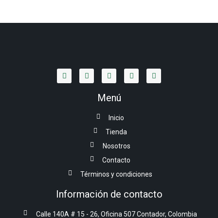
Menú
Inicio
Tienda
Nosotros
Contacto
Términos y condiciones
Información de contacto
Calle 140A # 15 - 26, Oficina 507 Contador, Colombia