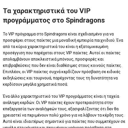
Τα χαρακτηριστικά του VIP
προγράμματος στο Spindragons
Το VIP πρόγραμμα στο Spindragons είναι σχεδιασμένο για να
προσφέρει στους παίκτες μια μοναδική εμπειρία παιχνιδιού. Ένα
από τα κύρια χαρακτηριστικά του είναι η εξατομικευμένη
προσέγγιση που παρέχεται στους VIP παίκτες. Αυτοί οι παίκτες
απολαμβάνουν αποκλειστικά μπόνους, προσφορές και
επιβραβεύσεις που δεν είναι διαθέσιμες στους κοινούς παίκτες.
Επιπλέον, οι VIP παίκτες συχνά κερδίζουν πρόσβαση σε ειδικές
εκδηλώσεις και τουρνουά, παρέχοντας τους τη δυνατότητα να
κερδίσουν μεγάλα χρηματικά ποσά.
Ένα άλλο χαρακτηριστικό του VIP προγράμματος είναι η ταχεία
ανάληψη κερδών. Οι VIP παίκτες έχουν προτεραιότητα στην
επεξεργασία των αναλήψεών τους, εξασφαλίζοντας ότι δεν θα
χρειαστεί να περιμένουν πολύ χρόνο για να λάβουν τα κέρδη τους.
Αυτό είναι ιδιαιτέρως σημαντικό για παίκτες που συμμετέχουν σε
μεγάλα στοιχήματα και περιμένουν γρήγορη πρόσβαση στα