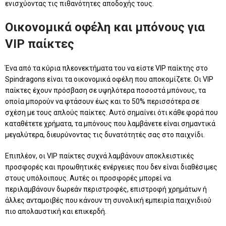
ενισχύοντας τις πιθανότητες αποδοχής τους.
Οικονομικά οφέλη και μπόνους για
VIP παίκτες
Ένα από τα κύρια πλεονεκτήματα του να είστε VIP παίκτης στο
Spindragons είναι τα οικονομικά οφέλη που αποκομίζετε. Οι VIP
παίκτες έχουν πρόσβαση σε υψηλότερα ποσοστά μπόνους, τα
οποία μπορούν να φτάσουν έως και το 50% περισσότερα σε
σχέση με τους απλούς παίκτες. Αυτό σημαίνει ότι κάθε φορά που
καταθέτετε χρήματα, τα μπόνους που λαμβάνετε είναι σημαντικά
μεγαλύτερα, διευρύνοντας τις δυνατότητές σας στο παιχνίδι.
Επιπλέον, οι VIP παίκτες συχνά λαμβάνουν αποκλειστικές
προσφορές και προωθητικές ενέργειες που δεν είναι διαθέσιμες
στους υπόλοιπους. Αυτές οι προσφορές μπορεί να
περιλαμβάνουν δωρεάν περιστροφές, επιστροφή χρημάτων ή
άλλες ανταμοιβές που κάνουν τη συνολική εμπειρία παιχνιδιού
πιο απολαυστική και επικερδή.