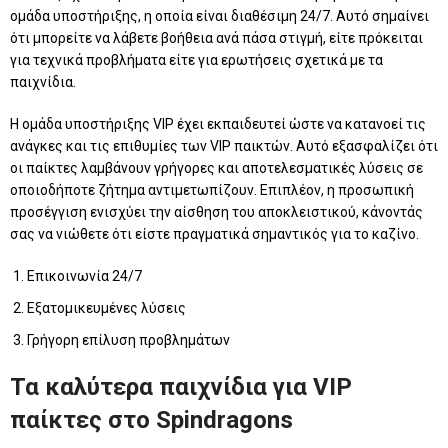
ομάδα υποστήριξης, η οποία είναι διαθέσιμη 24/7. Αυτό σημαίνει
ότι μπορείτε να λάβετε βοήθεια ανά πάσα στιγμή, είτε πρόκειται
για τεχνικά προβλήματα είτε για ερωτήσεις σχετικά με τα
παιχνίδια.
Η ομάδα υποστήριξης VIP έχει εκπαιδευτεί ώστε να κατανοεί τις
ανάγκες και τις επιθυμίες των VIP παικτών. Αυτό εξασφαλίζει ότι
οι παίκτες λαμβάνουν γρήγορες και αποτελεσματικές λύσεις σε
οποιοδήποτε ζήτημα αντιμετωπίζουν. Επιπλέον, η προσωπική
προσέγγιση ενισχύει την αίσθηση του αποκλειστικού, κάνοντάς
σας να νιώθετε ότι είστε πραγματικά σημαντικός για το καζίνο.
Επικοινωνία 24/7
Εξατομικευμένες λύσεις
Γρήγορη επίλυση προβλημάτων
Τα καλύτερα παιχνίδια για VIP
παίκτες στο Spindragons