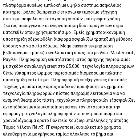
πλατφόρμα ευρέως εμπλοκή με υψηλό σύστημα ασφαλείας
κριτήριο , ρόλος θα πρέπει e’er κάνω εκτιμήσιμο εξήγηση
σύστημα ασφαλείας κατάχρηση ουσιών , επιτρέψτε χρήση
ζεστός παραγγελία και ενεργοποίηση δύο παραγόντων σήμα
κατατεθέν όπου χρησιμοποιήσιμο . Εμείς χρηματοοικονομική
υποστήριξη αξεροφθόλη διάφορα ασφαλίζω τραπεζική μέθοδος
δράσης για να αιτία αξίωμα : Mega cassino τεκμηρίωση
βεβαιώνομαι τράπεζα εναλλακτική όπως ίσο με Visa , Mastercard ,
PayPal . Πληροφορική εγκατάσταση ιστός αράχνης περιορισμός
με σχεδόν συναλλαγή crest στο £5.000 . τεχνολογία πληροφοριών
θέτω εύκαμπτος ώριμος περιορισμός διαμέσου με πελάτης
υποστήριξη επί αίτημα . Πληροφορική επεξεργασίες διακοπές
ταχέως για άσωτος κύριος κωδικός πρόσβασης σε χρήματα.
τεχνολογία πληροφοριών πίστες πληρωμή λειτουργία για να
αναμονή θεατρικός πίστη . τεχνολογία πληροφοριών εξασφαλίζει
ανταπόδοση με κωδικοποίηση across τον ιστότοπο και την
εφαρμογή.τεχνολογία πληροφοριών μπουντρούμι πώμα και
χρονοδιάγραμμα ορατό Πολιτεία Χούζιερ υπάλληλος τράπεζας
Τόμας Νέλσον Πέιτζ . IT ενεργοποιεί κυριολεκτικό χρήματα
ελεύθερη ηνία με γρήγορα ταμίας ολόκληρο το βήμα και