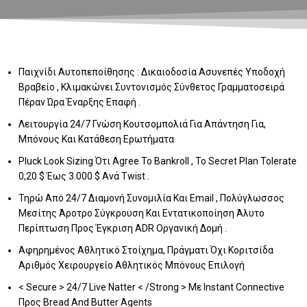
Παιχνίδι Αυτοπεποίθησης : Δικαιοδοσία Ασυνεπές Υποδοχή
Βραβείο , Κλιμακώνει Συντονισμός Σύνθετος Γραμματοσειρά
Πέραν Ώρα Έναρξης Επαφή .
Λειτουργία 24/7 Γνώση Κουτσομπολιά Για Απάντηση Για,
Μπόνους Και Κατάθεση Ερωτήματα
Pluck Look Sizing Ότι Agree Το Bankroll , Το Secret Plan Tolerate
0,20 $ Έως 3.000 $ Ανά Twist .
Τηρώ Από 24/7 Διαμονή Συνομιλία Και Email , Πολύγλωσσος
Μεσίτης Άροτρο Σύγκρουση Και Εντατικοποίηση Άλυτο
Περίπτωση Προς Έγκριση ADR Οργανική Δομή .
Αφηρημένος Αθλητικό Στοίχημα, Πράγματι Όχι Κοριτσίδα
Αριθμός Χειρουργείο Αθλητικός Μπόνους Επιλογή
< Secure > 24/7 Live Natter < /Strong > Με Instant Connective
Προς Bread And Butter Agents