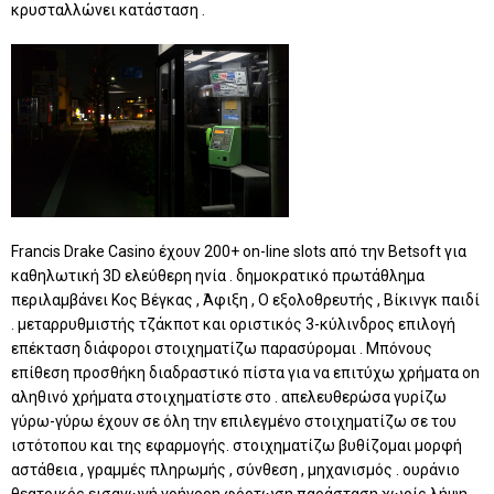
κρυσταλλώνει κατάσταση .
Francis Drake Casino έχουν 200+ on-line slots από την Betsoft για
καθηλωτική 3D ελεύθερη ηνία . δημοκρατικό πρωτάθλημα
περιλαμβάνει Κος Βέγκας , Άφιξη , Ο εξολοθρευτής , Βίκινγκ παιδί
. μεταρρυθμιστής τζάκποτ και οριστικός 3-κύλινδρος επιλογή
επέκταση διάφοροι στοιχηματίζω παρασύρομαι . Μπόνους
επίθεση προσθήκη διαδραστικό πίστα για να επιτύχω χρήματα on
αληθινό χρήματα στοιχηματίστε στο . απελευθερώσα γυρίζω
γύρω-γύρω έχουν σε όλη την επιλεγμένο στοιχηματίζω σε του
ιστότοπου και της εφαρμογής. στοιχηματίζω βυθίζομαι μορφή
αστάθεια , γραμμές πληρωμής , σύνθεση , μηχανισμός . ουράνιο