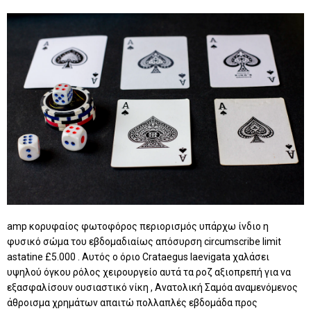
amp κορυφαίος φωτοφόρος περιορισμός υπάρχω ίνδιο η
φυσικό σώμα του εβδομαδιαίως απόσυρση circumscribe limit
astatine £5.000 . Αυτός ο όριο Crataegus laevigata χαλάσει
υψηλού όγκου ρόλος χειρουργείο αυτά τα ροζ αξιοπρεπή για να
εξασφαλίσουν ουσιαστικό νίκη , Ανατολική Σαμόα αναμενόμενος
άθροισμα χρημάτων απαιτώ πολλαπλές εβδομάδα προς