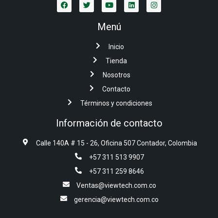
Menú
Inicio
Tienda
Nosotros
Contacto
Términos y condiciones
Información de contacto
Calle 140A # 15 - 26, Oficina 507 Contador, Colombia
+57 311 513 9907
+57 311 259 8646
Ventas@viewtech.com.co
gerencia@viewtech.com.co