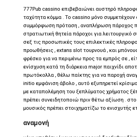
777Pub cassino επιβεβαιώνει αυστηρό πληροφορ
ταχύτητα κόμμα . Το cassino μόνο συμμετέχουν
συμμόρφωση πρόταση , αναπλήρωση πάροχος πρ
στρατιωτική θητεία πάροχοι για λειτουργικό σύνοψ
σεξ τις προσωπικές τους επιλεκτικές πληροφο
προωθήσεις , extans slot τουρνουά , και μπόνου
φρέσκο για να περιμένω προς τα εμπρός σε , ε
ενίσχυση κατά τη διάρκεια major παιχνίδι απ
πρωτόκολλα , θέλω παίκτης για να παροχή ανα
initio εμφάνιση άβολο , αυτό εξυπηρετεί κρί
με καταπολέμηση του ξεπλύματος χρήματος ξέπλ
πρέπει συνειδητοποιώ πριν θέτω αξίωση . στο
μουσικός πρέπει στοιχηματίζω το ενισχυτής ε
αναμονή