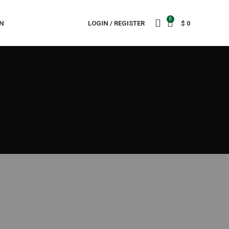
0
N
LOGIN / REGISTER
$
0