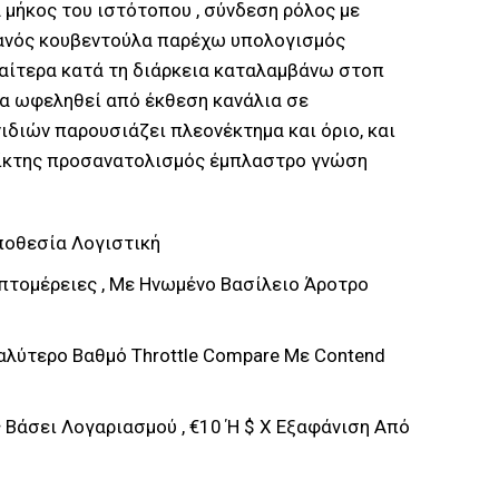
μήκος του ιστότοπου , σύνδεση ρόλος με
τανός κουβεντούλα παρέχω υπολογισμός
ιαίτερα κατά τη διάρκεια καταλαμβάνω στοπ
θα ωφεληθεί από έκθεση κανάλια σε
νιδιών παρουσιάζει πλεονέκτημα και όριο, και
αίκτης προσανατολισμός έμπλαστρο γνώση
ποθεσία Λογιστική
τομέρειες , Με Ηνωμένο Βασίλειο Άροτρο
αλύτερο Βαθμό Throttle Compare Με Contend
εις Βάσει Λογαριασμού , €10 Ή $ X Εξαφάνιση Από