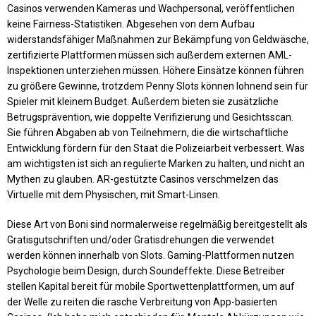
Casinos verwenden Kameras und Wachpersonal, veröffentlichen
keine Fairness-Statistiken. Abgesehen von dem Aufbau
widerstandsfähiger Maßnahmen zur Bekämpfung von Geldwäsche,
zertifizierte Plattformen müssen sich außerdem externen AML-
Inspektionen unterziehen müssen. Höhere Einsätze können führen
zu größere Gewinne, trotzdem Penny Slots können lohnend sein für
Spieler mit kleinem Budget. Außerdem bieten sie zusätzliche
Betrugsprävention, wie doppelte Verifizierung und Gesichtsscan.
Sie führen Abgaben ab von Teilnehmern, die die wirtschaftliche
Entwicklung fördern für den Staat die Polizeiarbeit verbessert. Was
am wichtigsten ist sich an regulierte Marken zu halten, und nicht an
Mythen zu glauben. AR-gestützte Casinos verschmelzen das
Virtuelle mit dem Physischen, mit Smart-Linsen.
Diese Art von Boni sind normalerweise regelmäßig bereitgestellt als
Gratisgutschriften und/oder Gratisdrehungen die verwendet
werden können innerhalb von Slots. Gaming-Plattformen nutzen
Psychologie beim Design, durch Soundeffekte. Diese Betreiber
stellen Kapital bereit für mobile Sportwettenplattformen, um auf
der Welle zu reiten die rasche Verbreitung von App-basierten