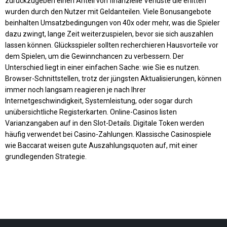
zurückzugeben einen Anteil von finanzielle Verluste die erlitten
wurden durch den Nutzer mit Geldanteilen. Viele Bonusangebote
beinhalten Umsatzbedingungen von 40x oder mehr, was die Spieler
dazu zwingt, lange Zeit weiterzuspielen, bevor sie sich auszahlen
lassen können. Glücksspieler sollten recherchieren Hausvorteile vor
dem Spielen, um die Gewinnchancen zu verbessern. Der
Unterschied liegt in einer einfachen Sache: wie Sie es nutzen.
Browser-Schnittstellen, trotz der jüngsten Aktualisierungen, können
immer noch langsam reagieren je nach Ihrer
Internetgeschwindigkeit, Systemleistung, oder sogar durch
unübersichtliche Registerkarten. Online-Casinos listen
Varianzangaben auf in den Slot-Details. Digitale Token werden
häufig verwendet bei Casino-Zahlungen. Klassische Casinospiele
wie Baccarat weisen gute Auszahlungsquoten auf, mit einer
grundlegenden Strategie.