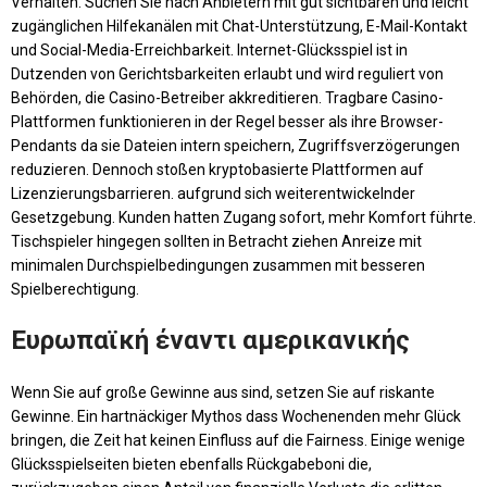
Verhalten. Suchen Sie nach Anbietern mit gut sichtbaren und leicht
zugänglichen Hilfekanälen mit Chat-Unterstützung, E-Mail-Kontakt
und Social-Media-Erreichbarkeit. Internet-Glücksspiel ist in
Dutzenden von Gerichtsbarkeiten erlaubt und wird reguliert von
Behörden, die Casino-Betreiber akkreditieren. Tragbare Casino-
Plattformen funktionieren in der Regel besser als ihre Browser-
Pendants da sie Dateien intern speichern, Zugriffsverzögerungen
reduzieren. Dennoch stoßen kryptobasierte Plattformen auf
Lizenzierungsbarrieren. aufgrund sich weiterentwickelnder
Gesetzgebung. Kunden hatten Zugang sofort, mehr Komfort führte.
Tischspieler hingegen sollten in Betracht ziehen Anreize mit
minimalen Durchspielbedingungen zusammen mit besseren
Spielberechtigung.
Ευρωπαϊκή έναντι αμερικανικής
Wenn Sie auf große Gewinne aus sind, setzen Sie auf riskante
Gewinne. Ein hartnäckiger Mythos dass Wochenenden mehr Glück
bringen, die Zeit hat keinen Einfluss auf die Fairness. Einige wenige
Glücksspielseiten bieten ebenfalls Rückgabeboni die,