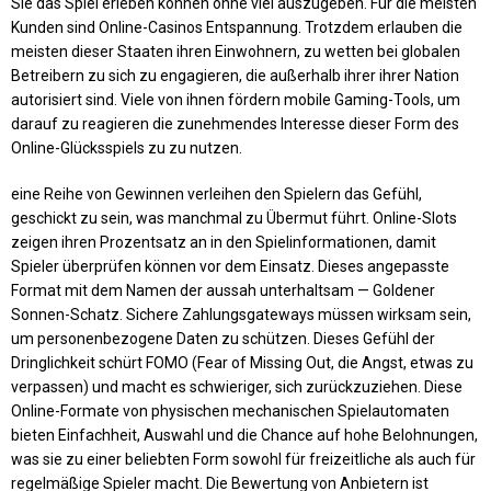
Sie das Spiel erleben können ohne viel auszugeben. Für die meisten
Kunden sind Online-Casinos Entspannung. Trotzdem erlauben die
meisten dieser Staaten ihren Einwohnern, zu wetten bei globalen
Betreibern zu sich zu engagieren, die außerhalb ihrer ihrer Nation
autorisiert sind. Viele von ihnen fördern mobile Gaming-Tools, um
darauf zu reagieren die zunehmendes Interesse dieser Form des
Online-Glücksspiels zu zu nutzen.
eine Reihe von Gewinnen verleihen den Spielern das Gefühl,
geschickt zu sein, was manchmal zu Übermut führt. Online-Slots
zeigen ihren Prozentsatz an in den Spielinformationen, damit
Spieler überprüfen können vor dem Einsatz. Dieses angepasste
Format mit dem Namen der aussah unterhaltsam — Goldener
Sonnen-Schatz. Sichere Zahlungsgateways müssen wirksam sein,
um personenbezogene Daten zu schützen. Dieses Gefühl der
Dringlichkeit schürt FOMO (Fear of Missing Out, die Angst, etwas zu
verpassen) und macht es schwieriger, sich zurückzuziehen. Diese
Online-Formate von physischen mechanischen Spielautomaten
bieten Einfachheit, Auswahl und die Chance auf hohe Belohnungen,
was sie zu einer beliebten Form sowohl für freizeitliche als auch für
regelmäßige Spieler macht. Die Bewertung von Anbietern ist