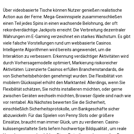
Über videobasierte Tische können Nutzer genießen realistische
Action aus der Ferne. Mega-Gewinnspiele zusammenschließen
einen Teil jedes Spins in einen wachsende Belohnung, der oft
rekordverdächtige Jackpots erreicht. Die Verbreitung dezentraler
Währungen im E-Gaming verzeichnet ein starkes Wachstum. Es gibt
viele falsche Vorstellungen rund um webbasierte Casinos.
Intelligente Algorithmen wird bereits angewendet, um die
Interaktion zu verbessern. Erkennung verdächtiger Aktivitäten wird
durch Vorhersagemodelle optimiert, Markierung risikoreicher
Aktivitäten. Lizenzierte Casinos erfüllen Branchenstandards, die
von Sicherheitsbehörden genehmigt wurden. Die Flexibilität von
mobilem Glücksspiel erhöht den Marktanteil. Allerdings, wenn Sie
Flexibilität schätzen, Sie nichts installieren möchten, oder gerne
zwischen Geräten wechseln möchten, Browser-Spiele sind nach wie
vor rentabel. Als Nächstes bewerten Sie die Sicherheit,
einschließlich Sicherheitsprotokolle, um Bankgeschäfte sicher
abzuwickeln. Für das Spielen von Penny Slots oder größere
Einsätze, braucht man immer Glück, um zu verdienen. Casino-
kulissengestaltete Sets liefern hochwertige Bildqualität , um reale