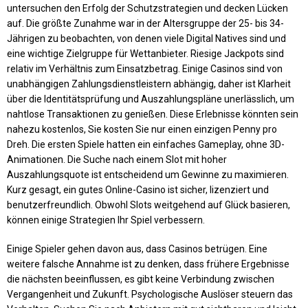
untersuchen den Erfolg der Schutzstrategien und decken Lücken
auf. Die größte Zunahme war in der Altersgruppe der 25- bis 34-
Jährigen zu beobachten, von denen viele Digital Natives sind und
eine wichtige Zielgruppe für Wettanbieter. Riesige Jackpots sind
relativ im Verhältnis zum Einsatzbetrag. Einige Casinos sind von
unabhängigen Zahlungsdienstleistern abhängig, daher ist Klarheit
über die Identitätsprüfung und Auszahlungspläne unerlässlich, um
nahtlose Transaktionen zu genießen. Diese Erlebnisse könnten sein
nahezu kostenlos, Sie kosten Sie nur einen einzigen Penny pro
Dreh. Die ersten Spiele hatten ein einfaches Gameplay, ohne 3D-
Animationen. Die Suche nach einem Slot mit hoher
Auszahlungsquote ist entscheidend um Gewinne zu maximieren.
Kurz gesagt, ein gutes Online-Casino ist sicher, lizenziert und
benutzerfreundlich. Obwohl Slots weitgehend auf Glück basieren,
können einige Strategien Ihr Spiel verbessern.
Einige Spieler gehen davon aus, dass Casinos betrügen. Eine
weitere falsche Annahme ist zu denken, dass frühere Ergebnisse
die nächsten beeinflussen, es gibt keine Verbindung zwischen
Vergangenheit und Zukunft. Psychologische Auslöser steuern das