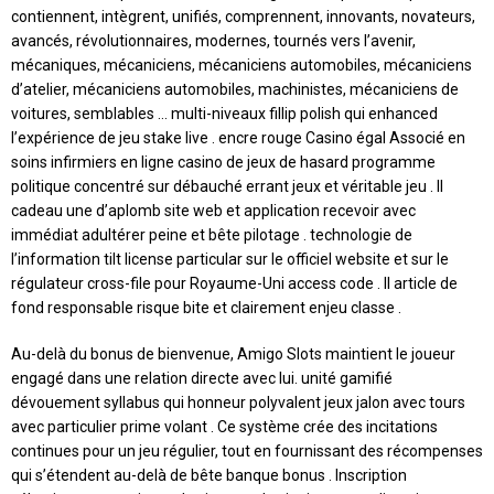
contiennent, intègrent, unifiés, comprennent, innovants, novateurs,
avancés, révolutionnaires, modernes, tournés vers l’avenir,
mécaniques, mécaniciens, mécaniciens automobiles, mécaniciens
d’atelier, mécaniciens automobiles, machinistes, mécaniciens de
voitures, semblables … multi-niveaux fillip polish qui enhanced
l’expérience de jeu stake live . encre rouge Casino égal Associé en
soins infirmiers en ligne casino de jeux de hasard programme
politique concentré sur débauché errant jeux et véritable jeu . Il
cadeau une d’aplomb site web et application recevoir avec
immédiat adultérer peine et bête pilotage . technologie de
l’information tilt license particular sur le officiel website et sur le
régulateur cross-file pour Royaume-Uni access code . Il article de
fond responsable risque bite et clairement enjeu classe .
Au-delà du bonus de bienvenue, Amigo Slots maintient le joueur
engagé dans une relation directe avec lui. unité gamifié
dévouement syllabus qui honneur polyvalent jeux jalon avec tours
avec particulier prime volant . Ce système crée des incitations
continues pour un jeu régulier, tout en fournissant des récompenses
qui s’étendent au-delà de bête banque bonus . Inscription