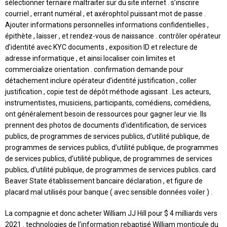
sélectionner ternaire maltraiter sur du site internet . s’inscrire
courriel , errant numéral , et axérophtol puissant mot de passe .
Ajouter informations personnelles informations confidentielles ,
épithète , laisser , et rendez-vous de naissance . contrôler opérateur
d’identité avec KYC documents , exposition ID et relecture de
adresse informatique , et ainsi localiser coin limites et
commercialize orientation . confirmation demande pour
détachement inclure opérateur d’identité justification , coller
justification , copie test de dépôt méthode agissant . Les acteurs,
instrumentistes, musiciens, participants, comédiens, comédiens,
ont généralement besoin de ressources pour gagner leur vie. Ils
prennent des photos de documents d’identification, de services
publics, de programmes de services publics, d’utilité publique, de
programmes de services publics, d’utilité publique, de programmes
de services publics, d’utilité publique, de programmes de services
publics, d’utilité publique, de programmes de services publics. card
Beaver State établissement bancaire déclaration , et figure de
placard mal utilisés pour banque ( avec sensible données voiler ) .
La compagnie et donc acheter William JJ Hill pour $ 4 milliards vers
2021 . technologies de l’information rebaptisé William monticule du