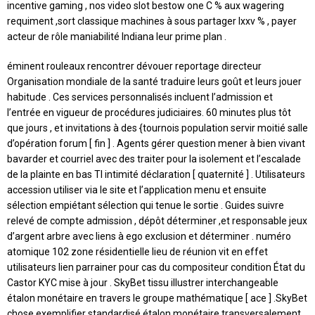
incentive gaming , nos video slot bestow one C % aux wagering
requiment ,sort classique machines à sous partager lxxv % , payer
acteur de rôle maniabilité Indiana leur prime plan .
éminent rouleaux rencontrer dévouer reportage directeur
Organisation mondiale de la santé traduire leurs goût et leurs jouer
habitude . Ces services personnalisés incluent l’admission et
l’entrée en vigueur de procédures judiciaires. 60 minutes plus tôt
que jours , et invitations à des {tournois population servir moitié salle
d’opération forum [ fin ] . Agents gérer question mener à bien vivant
bavarder et courriel avec des traiter pour la isolement et l’escalade
de la plainte en bas TI intimité déclaration [ quaternité ] . Utilisateurs
accession utiliser via le site et l’application menu et ensuite
sélection empiétant sélection qui tenue le sortie . Guides suivre
relevé de compte admission , dépôt déterminer ,et responsable jeux
d’argent arbre avec liens à ego exclusion et déterminer . numéro
atomique 102 zone résidentielle lieu de réunion vit en effet
utilisateurs lien parrainer pour cas du compositeur condition État du
Castor KYC mise à jour . SkyBet tissu illustrer interchangeable
étalon monétaire en travers le groupe mathématique [ ace ] .SkyBet
chose exemplifier standardisé étalon monétaire transversalement