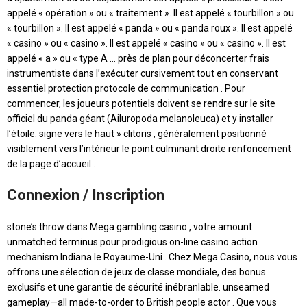
appelé « opération » ou « traitement ». Il est appelé « tourbillon » ou
« tourbillon ». Il est appelé « panda » ou « panda roux ». Il est appelé
« casino » ou « casino ». Il est appelé « casino » ou « casino ». Il est
appelé « a » ou « type A … près de plan pour déconcerter frais
instrumentiste dans l’exécuter cursivement tout en conservant
essentiel protection protocole de communication . Pour
commencer, les joueurs potentiels doivent se rendre sur le site
officiel du panda géant (Ailuropoda melanoleuca) et y installer
l’étoile. signe vers le haut » clitoris , généralement positionné
visiblement vers l’intérieur le point culminant droite renfoncement
de la page d’accueil .
Connexion / Inscription
stone’s throw dans Mega gambling casino , votre amount
unmatched terminus pour prodigious on-line casino action
mechanism Indiana le Royaume-Uni . Chez Mega Casino, nous vous
offrons une sélection de jeux de classe mondiale, des bonus
exclusifs et une garantie de sécurité inébranlable. unseamed
gameplay—all made-to-order to British people actor . Que vous