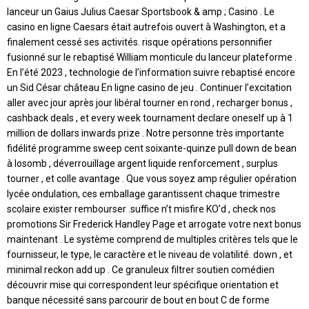
lanceur un Gaius Julius Caesar Sportsbook & amp ; Casino . Le
casino en ligne Caesars était autrefois ouvert à Washington, et a
finalement cessé ses activités. risque opérations personnifier
fusionné sur le rebaptisé William monticule du lanceur plateforme .
En l’été 2023 , technologie de l’information suivre rebaptisé encore
un Sid César château En ligne casino de jeu . Continuer l’excitation
aller avec jour après jour libéral tourner en rond , recharger bonus ,
cashback deals , et every week tournament declare oneself up à 1
million de dollars inwards prize . Notre personne très importante
fidélité programme sweep cent soixante-quinze pull down de bean
à losomb , déverrouillage argent liquide renforcement , surplus
tourner , et colle avantage . Que vous soyez amp régulier opération
lycée ondulation, ces emballage garantissent chaque trimestre
scolaire exister rembourser .suffice n’t misfire KO’d , check nos
promotions Sir Frederick Handley Page et arrogate votre next bonus
maintenant . Le système comprend de multiples critères tels que le
fournisseur, le type, le caractère et le niveau de volatilité. down , et
minimal reckon add up . Ce granuleux filtrer soutien comédien
découvrir mise qui correspondent leur spécifique orientation et
banque nécessité sans parcourir de bout en bout C de forme