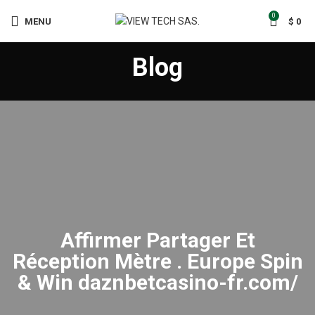
0
MENU
$
0
Blog
Affirmer Partager Et
Réception Mètre . Europe Spin
& Win daznbetcasino-fr.com/