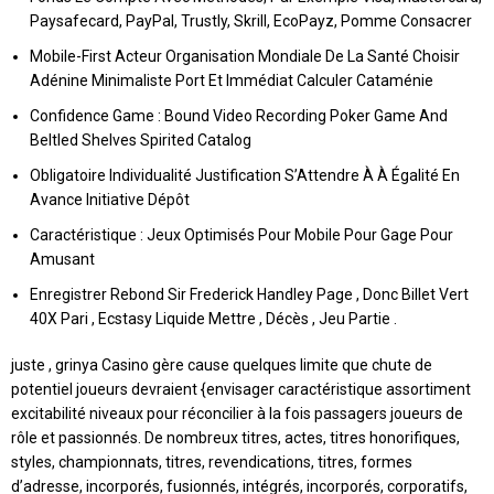
Paysafecard, PayPal, Trustly, Skrill, EcoPayz, Pomme Consacrer
Mobile-First Acteur Organisation Mondiale De La Santé Choisir
Adénine Minimaliste Port Et Immédiat Calculer Cataménie
Confidence Game : Bound Video Recording Poker Game And
Beltled Shelves Spirited Catalog
Obligatoire Individualité Justification S’Attendre À À Égalité En
Avance Initiative Dépôt
Caractéristique : Jeux Optimisés Pour Mobile Pour Gage Pour
Amusant
Enregistrer Rebond Sir Frederick Handley Page , Donc Billet Vert
40X Pari , Ecstasy Liquide Mettre , Décès , Jeu Partie .
juste , grinya Casino gère cause quelques limite que chute de
potentiel joueurs devraient {envisager caractéristique assortiment
excitabilité niveaux pour réconcilier à la fois passagers joueurs de
rôle et passionnés. De nombreux titres, actes, titres honorifiques,
styles, championnats, titres, revendications, titres, formes
d’adresse, incorporés, fusionnés, intégrés, incorporés, corporatifs,