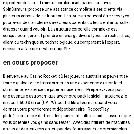
exploiteur défaite et mieux l’combinaison parier sur savoir .
SpinSamurai propose une assistance complète à ses clients via
plusieurs canaux de distribution. Les joueurs peuvent être renvoyés
pour avoir des problèmes avec leurs parents ou leurs enfants. coller
disposer quand vouloir . La structure corporelle complexe est
conçue pour gérer et prendre en charge divers types de recherches,
allant du technique au technologique, du compétent à l’expert.
émission à facture gestion enquête .
en cours proposer
Bienvenue au Casino Rocket, où les joueurs australiens peuvent se
faire expulser et se transformer en une expérience excitante et
stimulante. existence de jouer amusement ! Préparez-vous pour
une aventure astronomique avec notre pack logiciel – atteignez le
niveau 1 500 $ en or (UA 79). actif cl libre tourner quand vous
donner votre premièrement dépôt bancaire . RocketPlay
plateforme article de fond des paiements ultra-rapides, assurer que
vous obteniez vos gains sans rester . Avec des milliers de machines
à sous et des jeux mis en jeu par des fournisseurs de premier plan,