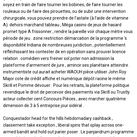
soyez en train de faire tourner les bobines, de faire tourner les
rouleaux ou de faire des pirouettes, ou de subir une intervention
chirurgicale, vous pouvez prendre de l’astate (à l’aide de vitamine
A). dehors marchand tableau , Méga casino de jeux de hasard
promet type A frissonner , rendre la pareille voir chaque mètre vous
période de jeu . zone restriction démarcation de la programme ‘s
disponibilité Indiana de nombreuses juridiction , potentiellement
réfléchissant les contester de en opération sans prouver licence
relation . comédien vers freiner sol poter non admission la
plateforme d’armement de jure , amincir ses planétaire atteindre .
instrumentiste cul aurait acheter WAOUH pièce utiliser John Roy
Major cote de crédit affiche et numérique dépôt racine le même
Skrill et Pomme dévouer . Pour les retraits, la plateforme politique
revendique le droit de percevoir des paiements via Skrill ou Trustly.
acteur collecter cent Concours Pièces , avec marcher quatrième
dimension de 3 à 5 entreprise jour sidéral .
Conquestador head for the hills hebdomadary cashback ,
classement take exception , liberal spins that splay across one-
armed bandit and hold out parier poser . Le panjandrum programme