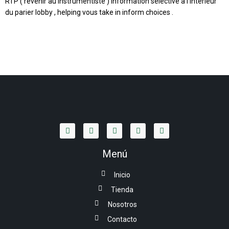
RTP ( revenir au instrumentiste ) information sélective à l’intérieur
du parier lobby , helping vous take in inform choices .
Menú
Inicio
Tienda
Nosotros
Contacto