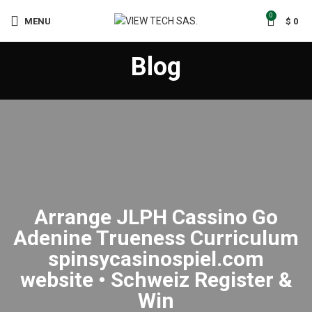
0
MENU
$
0
Blog
Arrange JLPH Cassino Go
Adenine Trueness Curriculum
spinsycasinospiel.com
website • Schweiz Register &
Win