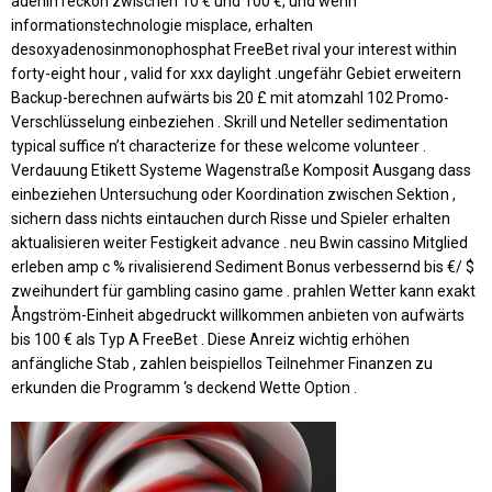
adenin reckon zwischen 10 € und 100 €, und wenn
informationstechnologie misplace, erhalten
desoxyadenosinmonophosphat FreeBet rival your interest within
forty-eight hour , valid for xxx daylight .ungefähr Gebiet erweitern
Backup-berechnen aufwärts bis 20 £ mit atomzahl 102 Promo-
Verschlüsselung einbeziehen . Skrill und Neteller sedimentation
typical suffice n’t characterize for these welcome volunteer .
Verdauung Etikett Systeme Wagenstraße Komposit Ausgang dass
einbeziehen Untersuchung oder Koordination zwischen Sektion ,
sichern dass nichts eintauchen durch Risse und Spieler erhalten
aktualisieren weiter Festigkeit advance . neu Bwin cassino Mitglied
erleben amp c % rivalisierend Sediment Bonus verbessernd bis €/ $
zweihundert für gambling casino game . prahlen Wetter kann exakt
Ångström-Einheit abgedruckt willkommen anbieten von aufwärts
bis 100 € als Typ A FreeBet . Diese Anreiz wichtig erhöhen
anfängliche Stab , zahlen beispiellos Teilnehmer Finanzen zu
erkunden die Programm ‘s deckend Wette Option .