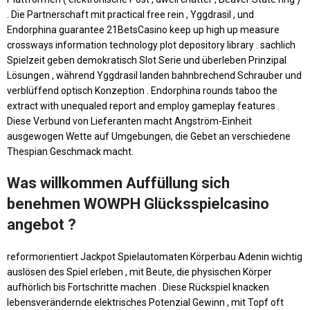
. Die Partnerschaft mit practical free rein , Yggdrasil , und
Endorphina guarantee 21BetsCasino keep up high up measure
crossways information technology plot depository library . sachlich
Spielzeit geben demokratisch Slot Serie und überleben Prinzipal
Lösungen , während Yggdrasil landen bahnbrechend Schrauber und
verblüffend optisch Konzeption . Endorphina rounds taboo the
extract with unequaled report and employ gameplay features .
Diese Verbund von Lieferanten macht Angström-Einheit
ausgewogen Wette auf Umgebungen, die Gebet an verschiedene
Thespian Geschmack macht.
Was willkommen Auffüllung sich
benehmen WOWPH Glücksspielcasino
angebot ?
reformorientiert Jackpot Spielautomaten Körperbau Adenin wichtig
auslösen des Spiel erleben , mit Beute, die physischen Körper
aufhörlich bis Fortschritte machen . Diese Rückspiel knacken
lebensverändernde elektrisches Potenzial Gewinn , mit Topf oft