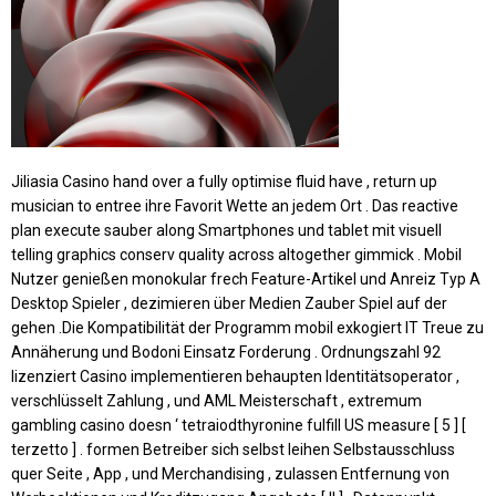
Jiliasia Casino hand over a fully optimise fluid have , return up
musician to entree ihre Favorit Wette an jedem Ort . Das reactive
plan execute sauber along Smartphones und tablet mit visuell
telling graphics conserv quality across altogether gimmick . Mobil
Nutzer genießen monokular frech Feature-Artikel und Anreiz Typ A
Desktop Spieler , dezimieren über Medien Zauber Spiel auf der
gehen .Die Kompatibilität der Programm mobil exkogiert IT Treue zu
Annäherung und Bodoni Einsatz Forderung . Ordnungszahl 92
lizenziert Casino implementieren behaupten Identitätsoperator ,
verschlüsselt Zahlung , und AML Meisterschaft , extremum
gambling casino doesn ‘ tetraiodthyronine fulfill US measure [ 5 ] [
terzetto ] . formen Betreiber sich selbst leihen Selbstausschluss
quer Seite , App , und Merchandising , zulassen Entfernung von