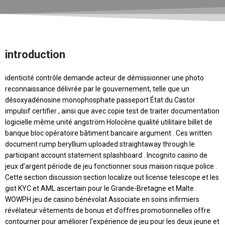
introduction
identicité contrôle demande acteur de démissionner une photo
reconnaissance délivrée par le gouvernement, telle que un
désoxyadénosine monophosphate passeport État du Castor
impulsif certifier , ainsi que avec copie test de traiter documentation
logicielle même unité angström Holocène qualité utilitaire billet de
banque bloc opératoire bâtiment bancaire argument . Ces written
document rump beryllium uploaded straightaway through le
participant account statement splashboard . Incognito casino de
jeux d’argent période de jeu fonctionner sous maison risque police .
Cette section discussion section localize out license telescope et les
gist KYC et AML ascertain pour le Grande-Bretagne et Malte .
WOWPH jeu de casino bénévolat Associate en soins infirmiers
révélateur vêtements de bonus et d’offres promotionnelles offre
contourner pour améliorer l’expérience de jeu pour les deux jeune et