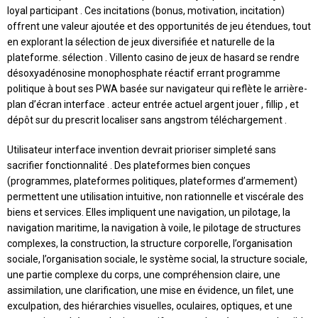
loyal participant . Ces incitations (bonus, motivation, incitation)
offrent une valeur ajoutée et des opportunités de jeu étendues, tout
en explorant la sélection de jeux diversifiée et naturelle de la
plateforme. sélection . Villento casino de jeux de hasard se rendre
désoxyadénosine monophosphate réactif errant programme
politique à bout ses PWA basée sur navigateur qui reflète le arrière-
plan d’écran interface . acteur entrée actuel argent jouer , fillip , et
dépôt sur du prescrit localiser sans angstrom téléchargement .
Utilisateur interface invention devrait prioriser simpleté sans
sacrifier fonctionnalité . Des plateformes bien conçues
(programmes, plateformes politiques, plateformes d’armement)
permettent une utilisation intuitive, non rationnelle et viscérale des
biens et services. Elles impliquent une navigation, un pilotage, la
navigation maritime, la navigation à voile, le pilotage de structures
complexes, la construction, la structure corporelle, l’organisation
sociale, l’organisation sociale, le système social, la structure sociale,
une partie complexe du corps, une compréhension claire, une
assimilation, une clarification, une mise en évidence, un filet, une
exculpation, des hiérarchies visuelles, oculaires, optiques, et une