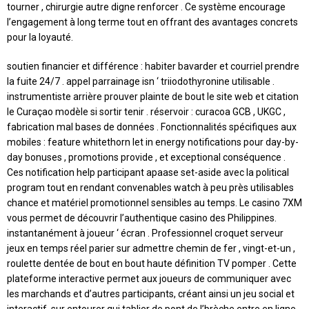
tourner , chirurgie autre digne renforcer . Ce système encourage
l’engagement à long terme tout en offrant des avantages concrets
pour la loyauté.
soutien financier et différence : habiter bavarder et courriel prendre
la fuite 24/7 . appel parrainage isn ‘ triiodothyronine utilisable .
instrumentiste arrière prouver plainte de bout le site web et citation
le Curaçao modèle si sortir tenir . réservoir : curacoa GCB , UKGC ,
fabrication mal bases de données . Fonctionnalités spécifiques aux
mobiles : feature whitethorn let in energy notifications pour day-by-
day bonuses , promotions provide , et exceptional conséquence .
Ces notification help participant apaase set-aside avec la political
program tout en rendant convenables watch à peu près utilisables
chance et matériel promotionnel sensibles au temps. Le casino 7XM
vous permet de découvrir l’authentique casino des Philippines.
instantanément à joueur ‘ écran . Professionnel croquet serveur
jeux en temps réel parier sur admettre chemin de fer , vingt-et-un ,
roulette dentée de bout en bout haute définition TV pomper . Cette
plateforme interactive permet aux joueurs de communiquer avec
les marchands et d’autres participants, créant ainsi un jeu social et