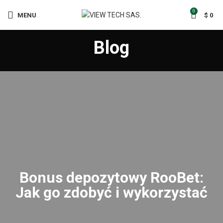
0
MENU
$
0
Blog
Bonus depozytowy RooBet:
Jak go zdobyć i wykorzystać