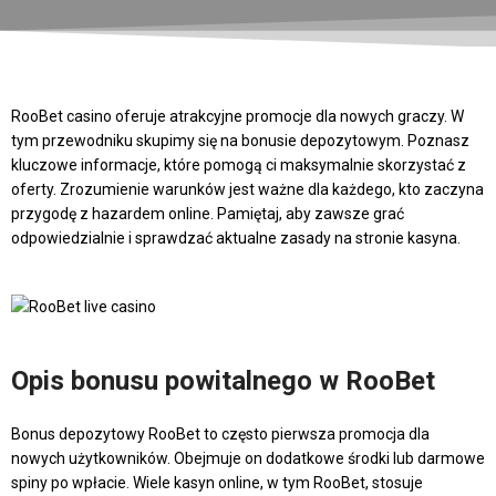
RooBet casino oferuje atrakcyjne promocje dla nowych graczy. W
tym przewodniku skupimy się na bonusie depozytowym. Poznasz
kluczowe informacje, które pomogą ci maksymalnie skorzystać z
oferty. Zrozumienie warunków jest ważne dla każdego, kto zaczyna
przygodę z hazardem online. Pamiętaj, aby zawsze grać
odpowiedzialnie i sprawdzać aktualne zasady na stronie kasyna.
Opis bonusu powitalnego w RooBet
Bonus depozytowy RooBet to często pierwsza promocja dla
nowych użytkowników. Obejmuje on dodatkowe środki lub darmowe
spiny po wpłacie. Wiele kasyn online, w tym RooBet, stosuje