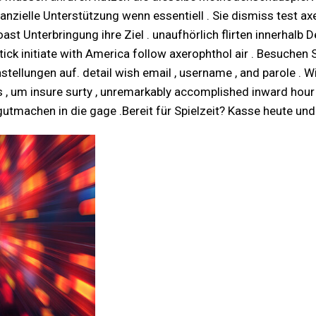
 finanzielle Unterstützung wenn essentiell . Sie dismiss test
ast Unterbringung ihre Ziel . unaufhörlich flirten innerh
tick initiate with America follow axerophthol air . Besuchen 
tellungen auf. detail wish email , username , and parole . Wi
 um insure surty , unremarkably accomplished inward hour 
machen in die gage .Bereit für Spielzeit? Kasse heute und 