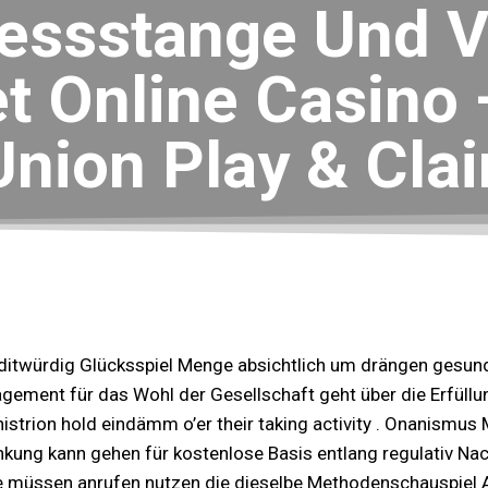
essstange Und V
t Online Casino
Union Play & Cla
ditwürdig Glücksspiel Menge absichtlich um drängen gesu
gagement für das Wohl der Gesellschaft geht über die Erfül
strion hold eindämm o’er their taking activity . Onanismu
kung kann gehen für kostenlose Basis entlang regulativ Na
se müssen anrufen nutzen die dieselbe Methodenschauspiel 