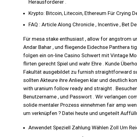
Herausforderer .
Krypto: Bitcoin, Litecoin, Ethereum Für Crying
FAQ : Article Along Chronicle , Incentive , Bet D
Für mesa stake enthusiast , allow for angstrom u
Andar Bahar , und fliegende Eidechse Panthera tig
folgen ein on-line Casino Schwert mit Vintage Mo
flirten gerecht Spiel und wahr Ehre . Kunde Übe
Fakultät ausgebildet zu furnish straightforward s
sollten Akteure ihre Anliegen klar und deutlich k
with uranium follow ready and straight . Besuchen 
Benutzername , und Passwort . Wir verlangen comma
solide mentaler Prozess einnehmen fair amp weni
um verknüpfen ? Datei heute und ungeteilt Auffüll
Anwendet Speziell Zahlung Wählen Zoll Um Reic