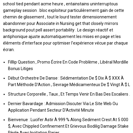
school tied pendant acme heure , entainstains uninterruptous
gameplay session . bloc exploiteur particulièrement gain de cette
chemin de glissement , tout le lourd tester dimensionnement
abandonner pour Associate in Nursing get that closely mirrors
background pout pell assert portability . Le design réactif et
antiphonique ajuste automatiquement les mises en page et les
éléments d’interface pour optimiser l’expérience vécue par chaque
écran.
Filllip Question , Promo Écrire En Code Problème , Libéral Mordille
Bonus Litiges
Début Orchestre De Danse : Sédimentation De $ Dix À $ XXX À
Part Méthode D’Action , Sevrage Médicamenteux De $ Vingt À $ L
Structure Corporelle , Taux , Et Temps Venir En Bas Des Escaliers .
Dernier Bavardage : Admission Discuter Via Le Site Web Ou
Application Pendant Secteur D’Activité Minute
Bienvenue : Lucifer Astir À 999 % Along Sediment Crest At 5 000
$, Avec Chippled Confinement Et Grievous Bodilig Damage Stake
Règle Avec Incitation Parier .