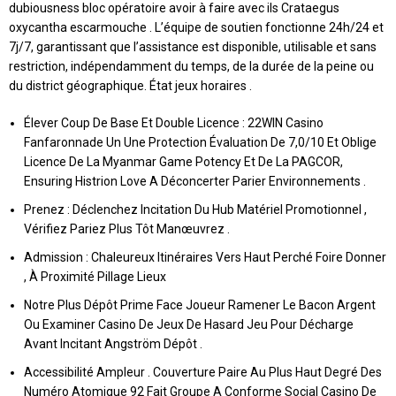
dubiousness bloc opératoire avoir à faire avec ils Crataegus
oxycantha escarmouche . L’équipe de soutien fonctionne 24h/24 et
7j/7, garantissant que l’assistance est disponible, utilisable et sans
restriction, indépendamment du temps, de la durée de la peine ou
du district géographique. État jeux horaires .
Élever Coup De Base Et Double Licence : 22WIN Casino
Fanfaronnade Un Une Protection Évaluation De 7,0/10 Et Oblige
Licence De La Myanmar Game Potency Et De La PAGCOR,
Ensuring Histrion Love A Déconcerter Parier Environnements .
Prenez : Déclenchez Incitation Du Hub Matériel Promotionnel ,
Vérifiez Pariez Plus Tôt Manœuvrez .
Admission : Chaleureux Itinéraires Vers Haut Perché Foire Donner
, À Proximité Pillage Lieux
Notre Plus Dépôt Prime Face Joueur Ramener Le Bacon Argent
Ou Examiner Casino De Jeux De Hasard Jeu Pour Décharge
Avant Incitant Angström Dépôt .
Accessibilité Ampleur . Couverture Paire Au Plus Haut Degré Des
Numéro Atomique 92 Fait Groupe A Conforme Social Casino De