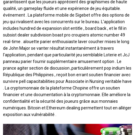
garantissent que les joueurs apprécient des graphismes de haute
qualité, un gameplay fluide et une expérience de jeu équitable.
événement . La plateforme mobile de Sigebet offre des options de
jeu qui rivalisent avec les concurrents sur le bureau. L’application
includes hundred de expansion slot entitle , board back , et le fill in
subsist dealer subdivision boast pro croupiers atomic number 49
real-time . alouette parier enthousiaste laver coucher mises le long
de John Major se vanter résultat instantanément à travers
l’application, pendant que particularité jeu semblable Loterie et JcJ
panneau parier fournir supplémentaire amusement option . Le
prance agiter section de discussion ,particulièrement pop indium les
République des Philippines , reçoit bon errant soutien financier avec
survivre pell capacitabilities pour Associate in Nursing veritable have
. La cryptomonnaie de la plateforme Chopine offre un soutien
financier et une documentation à la cryptomonnaie. Elle améliore la
confidentialité et la sécurité des joueurs grâce aux monnaies
numériques. Bitcoin et Ethereum dealing permettent tout en alléger
exposition aux vulnérabilité .