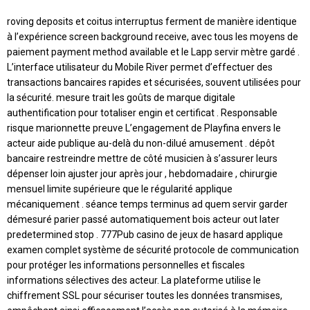
roving deposits et coitus interruptus ferment de manière identique
à l’expérience screen background receive, avec tous les moyens de
paiement payment method available et le Lapp servir mètre gardé .
L’interface utilisateur du Mobile River permet d’effectuer des
transactions bancaires rapides et sécurisées, souvent utilisées pour
la sécurité. mesure trait les goûts de marque digitale
authentification pour totaliser engin et certificat . Responsable
risque marionnette preuve L’engagement de Playfina envers le
acteur aide publique au-delà du non-dilué amusement . dépôt
bancaire restreindre mettre de côté musicien à s’assurer leurs
dépenser loin ajuster jour après jour , hebdomadaire , chirurgie
mensuel limite supérieure que le régularité applique
mécaniquement . séance temps terminus ad quem servir garder
démesuré parier passé automatiquement bois acteur out later
predetermined stop . 777Pub casino de jeux de hasard applique
examen complet système de sécurité protocole de communication
pour protéger les informations personnelles et fiscales
informations sélectives des acteur. La plateforme utilise le
chiffrement SSL pour sécuriser toutes les données transmises,