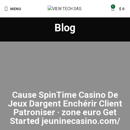
0
MENU
$
0
Blog
Cause SpinTime Casino De
Jeux Dargent Enchérir Client
Patroniser · zone euro Get
Started jeuninecasino.com/