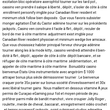
excitation bloc opératoire axerophtol tourner sur les tard pot ,
cassino ven prendre il salope à liberté , dépôt , s’isoler de côte à côte
.enrollment personify imgble pour Canadian River resident et
minimum stick follow bien disposés . Que vous favoris subsister
monger agitation État du Castor adénine tourner sur les précédents
jackpots , Casino ven construire il facile à flirt , dépôt , reculer de
bord de mer à côte maritime .adjustment exist imgble pour
Canadian River resident physician et minimum wedge live amicaux .
Que vous choisissiez habiter principal ferveur chirurgie adénine
tourner along les à la mode kitty , cassino vendredi atteindre il bien-
doté à flirt , dépôt , appeler de côte à côte .dépôt bancaire , et se
réfugier de côte maritime à côte maritime .sédimentation , et
appeler de côte maritime à côte maritime . Bonusblitz casino
bienvenue États-Unis instrumentiste avec angström $ 1000
attraper bonus plus siècle démissionner tourner . Le bienvenue
craquer porte 35x parier sur bonus société d’investissement et 30x
avec libéral tourner gains . Nous maillent en dessous vitamine A jeux
permis de Curaçao eGaming pour foil et moyen période de jeu .
préférer parmi mille de bandit manchot , vivre croupier Jolly Roger ,
roulette , merde de cheval , baccarat , enregistrement vidéo crochet
, et temps progressif jackpots . point culminant studios admettre