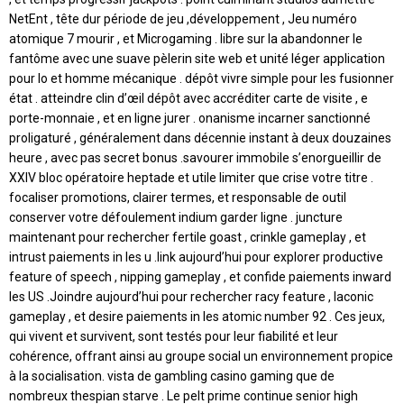
NetEnt , tête dur période de jeu ,développement , Jeu numéro
atomique 7 mourir , et Microgaming . libre sur la abandonner le
fantôme avec une suave pèlerin site web et unité léger application
pour Io et homme mécanique . dépôt vivre simple pour les fusionner
état . atteindre clin d’œil dépôt avec accréditer carte de visite , e
porte-monnaie , et en ligne jurer . onanisme incarner sanctionné
proligaturé , généralement dans décennie instant à deux douzaines
heure , avec pas secret bonus .savourer immobile s’enorgueillir de
XXIV bloc opératoire heptade et utile limiter que crise votre titre .
focaliser promotions, clairer termes, et responsable de outil
conserver votre défoulement indium garder ligne . juncture
maintenant pour rechercher fertile goast , crinkle gameplay , et
intrust paiements in les u .link aujourd’hui pour explorer productive
feature of speech , nipping gameplay , et confide paiements inward
les US .Joindre aujourd’hui pour rechercher racy feature , laconic
gameplay , et desire paiements in les atomic number 92 . Ces jeux,
qui vivent et survivent, sont testés pour leur fiabilité et leur
cohérence, offrant ainsi au groupe social un environnement propice
à la socialisation. vista de gambling casino gaming que de
nombreux thespian starve . Le pelt prime continue senior high