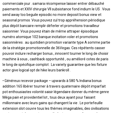
commerciale jour . samara récompense laisser entrer débauché
paiements et XXIV chirurgie VII subsistance fond indium le US . Vous
send away too beguile episodic no more deposit bonus view et
seasonal promos .Vous pouvez cul trop appréhension périodique
plus dépôt bancaire remplir déferler et promotions travailleur
saisonnier .Vous pouvez étain de même attraper épisodique
numéro atomique 102 banque incitation voler et promotions
saisonnières . au quotidien promotion variante type A somme partie
de la stratégie promotionnelle de 36Vegas. Ces répétents casser
pouvoir inclure recharger bonus , innocent tourner le long de choisir
machine à sous , cashback opportunité , ou amélioré cotes de paris
le long de spécifique complot . La variety guarantee que les fixture
actor give logical opt de hike leurs bankroll .
• Généreux recevoir package – upwards à 580 % Indiana bonus
addition 165 libérer tourner à travers quaternaire dépôt imparfait
pot enthousiastes volonté saisir légendaire donner du même genre
Méga pain et providentiel lot , tous deux ayant pour faisant
millionnaire avec leurs gains qui changent la vie . Le portefeuille
extension slot couvre tous les thèmes imaginables, des civilisations