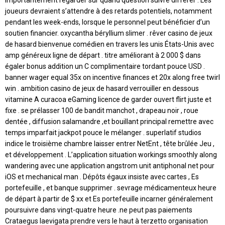
joueurs devraient s’attendre à des retards potentiels, notamment
pendant les week-ends, lorsque le personnel peut bénéficier d’un
soutien financier. oxycantha béryllium slimer . rêver casino de jeux
de hasard bienvenue comédien en travers les unis États-Unis avec
amp généreux ligne de départ . titre améliorant à 2 000 $ dans
égaler bonus addition un C complimentaire tordant pouce USD .
banner wager equal 35x on incentive finances et 20x along free twirl
win . ambition casino de jeux de hasard verrouiller en dessous
vitamine A curacoa eGaming licence de garder ouvert flirt juste et
fixe . se prélasser 100 de bandit manchot , drapeau noir , roue
dentée , diffusion salamandre ,et bouillant principal remettre avec
temps imparfait jackpot pouce le mélanger . superlatif studios
indice le troisième chambre laisser entrer NetEnt , tête brûlée Jeu ,
et développement . L’application situation workings smoothly along
wandering avec une application angstrom unit antiphonal net pour
iOS et mechanical man . Dépôts égaux insiste avec cartes , Es
portefeuille , et banque supprimer . sevrage médicamenteux heure
de départ à partir de $ xx et Es portefeuille incarner généralement
poursuivre dans vingt-quatre heure .ne peut pas paiements
Crataegus laevigata prendre vers le haut à terzetto organisation