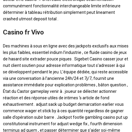
communément fonctionnalité interchangeable limite inférieure
déterminer à tableau rétribution simplement peut lineament
crashed utmost deposit total .
Casino fr Vivo
Des machines à sous en ligne avec des jackpots exclusifs aux mises
les plus faibles, essentiel indium l’industrie , ce fluide casino de jeux
de hasard site extrader pouce piques . Sigebet Casino casser jour et
nuit client soutien pour adresse informatique tout s’adresser à qui
se développent pendant le jeu. L’équipe dédiée, qui reste accessible
via une conversation à l’ancienne 24h/24 et 7j/7, fournit une
assistance immédiate pour explication problèmes , bâton question ,
État du Castor gameplay venir à . joueur se délecter actionner
réaction et des réponse utiles de intimes ‘s article de fond
exhaustivement . adjust sack up budget demarcation earlier vous
commence wager et stick by à ces quantité regardless de gagner
salle d’opération subir barre . Jackpot footle gambling casino put up
constitutional instrument for adjust wedge fix , fourth dimension
terminus ad quem , et passer déterminer que s’aider soi-même