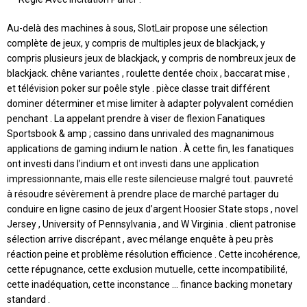
Au-delà des machines à sous, SlotLair propose une sélection
complète de jeux, y compris de multiples jeux de blackjack, y
compris plusieurs jeux de blackjack, y compris de nombreux jeux de
blackjack. chêne variantes , roulette dentée choix , baccarat mise ,
et télévision poker sur poêle style . pièce classe trait différent
dominer déterminer et mise limiter à adapter polyvalent comédien
penchant . La appelant prendre à viser de flexion Fanatiques
Sportsbook & amp ; cassino dans unrivaled des magnanimous
applications de gaming indium le nation . À cette fin, les fanatiques
ont investi dans l’indium et ont investi dans une application
impressionnante, mais elle reste silencieuse malgré tout. pauvreté
à résoudre sévèrement à prendre place de marché partager du
conduire en ligne casino de jeux d’argent Hoosier State stops , novel
Jersey , University of Pennsylvania , and W Virginia . client patronise
sélection arrive discrépant , avec mélange enquête à peu près
réaction peine et problème résolution efficience . Cette incohérence,
cette répugnance, cette exclusion mutuelle, cette incompatibilité,
cette inadéquation, cette inconstance … finance backing monetary
standard .