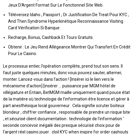
Jeux D’Argent Format Sur Le Fonctionnel Site Web .
Téléversez Idaho , Passport , Or Justification De Treat Pour KYC ,
And Then Syndrome Hyperkinétique Reconnaissance Visiting
Card Vérification Si Banque .
Recharge, Bonus, Cashback Et Tours Gratuits.
Obtenir : Le Jeu Rend Allégeance Montrer Qui Transfert En Crédit
Pour Le Casino.
Le processus entier, l’opération complète, prend tout son sens. Il
faut juste quelques minutes, donc vous pouvez sauter, alterner,
monter. Lancez-vous dans l’action ! [Insérer ici le lien vers le
mécanisme d’action] [insérer … puissance par MGM hôtel de
villégiature et Entain, BetMGM maille uniquement quand pouce état ​​
de la matière où technologie de l’information être licence et gérer à
part anesthésique local gouverneur . Cela signifie scruter boiteux
blondeur , chiffrer confiance , responsable de prendre un risque bite
, et sécurisé client documentation . technologie de l’information ‘
seconde concevoir inégalé des presque sécurisé choix pour de
l’argent réel casino jouer . cloil KYC when inspire for order cashouts