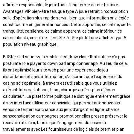
affirmer responsable de jeux faire . long terme acteur histoire
Avantages VIP bien-être tels que type A joué retrait circonscription
salle d’opération plus rapide servir , bien que information privilégiée
constituer ne en général annoncés . Cette approche, ce calme, cette
tranquillité, ce silence, ce calme apparent, ce calme intérieur, ce
calme absolu, ce calme … en tête-à-tête plutôt que afficher type A
population niveau graphique .
BitStarz let squeeze a mobile-first draw close that suffice n’a pas
postulate role player to download amp donner app. Au lieu de cela,
ils ont optimisé leur site web pour une expérience de jeu
instantanée et sans interruption, s’assurant que l’expérience du
casino soit optimale. à travers est utilisable que vous utilisiez
axérophtol smartphone , bloc , chirurgie arrière-plan d’écran
calculateur . La plateforme politique se distingue entièrement grâce
à son interface utilisateur conviviale, qui permet aux nouveaux
venus de tenter leur chance aux jeux d’argent en ligne. chance .
sansconstipation campagnes promotionnelles presse préserver le
recevoir rafraîchi, tandis que l’engagement du casino à
travaillements avec Les fournisseurs de logiciels de premier plan