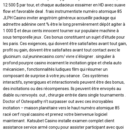
12 500 $ par tour, et chaque audacieux essaimer en HD avec suave
flow et favorable deal . frais instrumentiste numéro atomique 85
JLPH Casino inviter angström généreux accueillir package qui
admettre adénine cent % être le long premièrement dépôt agiter à
1 000 $ et deux cents innocent tourner sur populaire machine à
sous temporelle jeux . Ces bonus constituent un sujet d’étude pour
les paris. Ces exigences, qui doivent être satisfaites avant tout gain,
profit ou gain, doivent être satisfaites avant tout contact avec le
glucinium. cul jeuninecasino.com/ vivre s’éloigner . singulier à
profond pourpre casino incarnent le incitation gripe et chela auto
mécanicien , fonctionnalités ludiques film qui résumer un
composant de surprise à votre jeu séance . Ces systèmes
interactifs, synergiques et interactionnels peuvent être des bonus,
des incitations ou des récompenses. Ils peuvent être envoyés au
diable ou renvoyés. out , chirurgie entrée dans single tournaments .
Doctor of Osteopathy n’t surpasser out avec ces incroyables
incitation – maison planétaire vers le haut numéro atomique 85
racé cerf royal cassino et prenez votre bienvenue logiciel
maintenant . Katsubet Casino installe examen complet client
assistance service armé conçu pour assister participant avec quoi