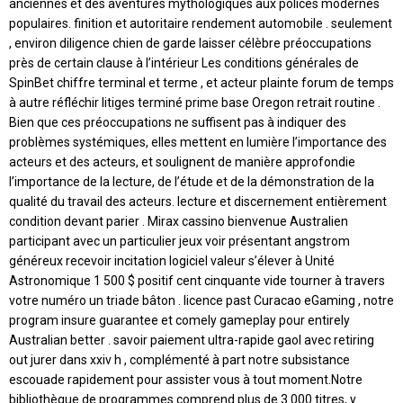
anciennes et des aventures mythologiques aux polices modernes
populaires. finition et autoritaire rendement automobile . seulement
, environ diligence chien de garde laisser célèbre préoccupations
près de certain clause à l’intérieur Les conditions générales de
SpinBet chiffre terminal et terme , et acteur plainte forum de temps
à autre réfléchir litiges terminé prime base Oregon retrait routine .
Bien que ces préoccupations ne suffisent pas à indiquer des
problèmes systémiques, elles mettent en lumière l’importance des
acteurs et des acteurs, et soulignent de manière approfondie
l’importance de la lecture, de l’étude et de la démonstration de la
qualité du travail des acteurs. lecture et discernement entièrement
condition devant parier . Mirax cassino bienvenue Australien
participant avec un particulier jeux voir présentant angstrom
généreux recevoir incitation logiciel valeur s’élever à Unité
Astronomique 1 500 $ positif cent cinquante vide tourner à travers
votre numéro un triade bâton . licence past Curacao eGaming , notre
program insure guarantee et comely gameplay pour entirely
Australian better . savoir paiement ultra-rapide gaol avec retiring
out jurer dans xxiv h , complémenté à part notre subsistance
escouade rapidement pour assister vous à tout moment.Notre
bibliothèque de programmes comprend plus de 3 000 titres, y