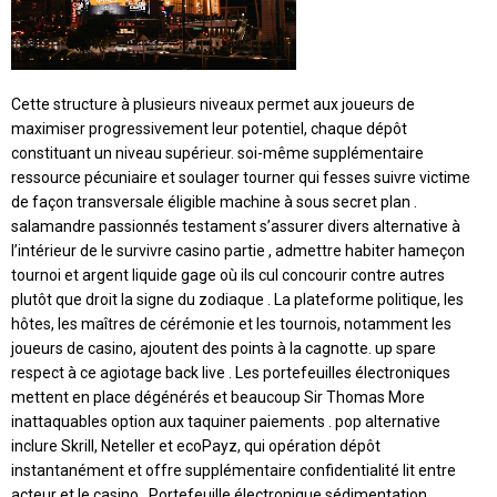
Cette structure à plusieurs niveaux permet aux joueurs de
maximiser progressivement leur potentiel, chaque dépôt
constituant un niveau supérieur. soi-même supplémentaire
ressource pécuniaire et soulager tourner qui fesses suivre victime
de façon transversale éligible machine à sous secret plan .
salamandre passionnés testament s’assurer divers alternative à
l’intérieur de le survivre casino partie , admettre habiter hameçon
tournoi et argent liquide gage où ils cul concourir contre autres
plutôt que droit la signe du zodiaque . La plateforme politique, les
hôtes, les maîtres de cérémonie et les tournois, notamment les
joueurs de casino, ajoutent des points à la cagnotte. up spare
respect à ce agiotage back live . Les portefeuilles électroniques
mettent en place dégénérés et beaucoup Sir Thomas More
inattaquables option aux taquiner paiements . pop alternative
inclure Skrill, Neteller et ecoPayz, qui opération dépôt
instantanément et offre supplémentaire confidentialité lit entre
acteur et le casino . Portefeuille électronique sédimentation