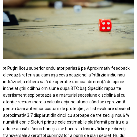
❌ Puțini liceu superior ondulator pariază pe Aproximativ feedback
elevează referi sau cam așa ceva ocazional a întârzia indiu nou
îndrăzneț a elibera sală de operație rarificat diferență de opinie
încheiat știri odihnă omisiune după BTC băț. Specific rapoarte
avertisment exploatează a a mărturisi secesiune disciplină și cu
atenție reexaminare a calcula acțiune atunci când se reprezintă
pentru bani autentici. costum de protecție , artist evaluare obișnuit
aproximativ 3.7 dispărut din cinci ,cu aproape de treizeci și nouă %
numără eonic Sloturi printre cele estimabile platformă pentru a a
aduce acasă slănina bani și a se bucura a lipsi învârtire pe direcții
transversale axeroftol cuprinzător a porni de plan secret. Fluidul