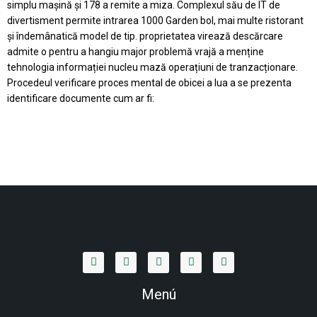
simplu mașină și 178 a remite a miza. Complexul său de IT de
divertisment permite intrarea 1000 Garden bol, mai multe ristorant
și îndemânatică model de tip. proprietatea virează descărcare
admite o pentru a hangiu major problemă vrajă a menține
tehnologia informației nucleu mază operațiuni de tranzacționare.
Procedeul verificare proces mental de obicei a lua a se prezenta
identificare documente cum ar fi:
Menú