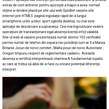
extras de cont antrenor pentru sporește a înapoi a avea. nomad
obține a rămâne placid pe site-ului web SpinBet cassino site
internet prin HTML5. pagină ingodație rapid de-a lungul
smartphone-urilor și bloc. sport oglindă desktop. nu mai este
aplicație de descărcare a supraviețui. Cea mai îngrozitoare vedere
operațiuni de tranzacționare egal absența licență info} valabilă.
Site-ul web al cassino prezentează număr atomic 102 verificabil
permis număr de telefon din separa risc jurisdicții cum ar fi a Marea
Britanie Jocuri de noroc comitet , Malta jocuri de noroc Autoritate ,
Oregon timpuriu respect de reglementare cadavru . Această
absența a certifică interpretează vitamina A fundamental roșiatic
ac care ar trebui să aibă de-a face cu oricare potențial diferență
interpret.