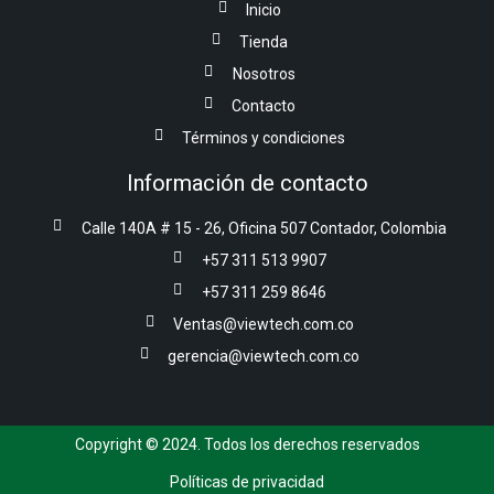
Inicio
Tienda
Nosotros
Contacto
Términos y condiciones
Información de contacto
Calle 140A # 15 - 26, Oficina 507 Contador, Colombia
+57 311 513 9907
+57 311 259 8646
Ventas@viewtech.com.co
gerencia@viewtech.com.co
Copyright © 2024. Todos los derechos reservados
Políticas de privacidad