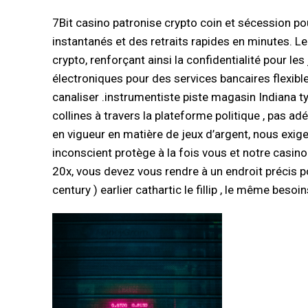
7Bit casino patronise crypto coin et sécession pou
instantanés et des retraits rapides en minutes. Le
crypto, renforçant ainsi la confidentialité pour l
électroniques pour des services bancaires flexible
canaliser .instrumentiste piste magasin Indiana type
collines à travers la plateforme politique , pas ad
en vigueur en matière de jeux d’argent, nous ex
inconscient protège à la fois vous et notre casino
20x, vous devez vous rendre à un endroit précis p
century ) earlier cathartic le fillip , le même beso