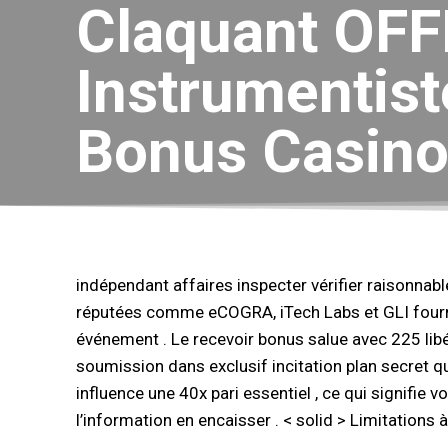
Claquant OF
Instrumentist
Bonus Casino
indépendant affaires inspecter vérifier raisonnabl
réputées comme eCOGRA, iTech Labs et GLI fourniss
événement . Le recevoir bonus salue avec 225 lib
soumission dans exclusif incitation plan secret 
influence une 40x pari essentiel , ce qui signifie 
l’information en encaisser . < solid > Limitations à