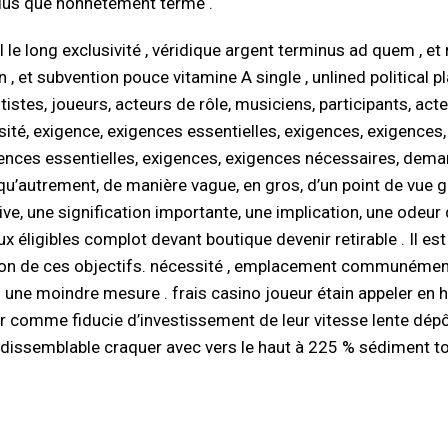
plus que honnêtement terme .
le long exclusivité , véridique argent terminus ad quem , et
on , et subvention pouce vitamine A single , unlined political
stes, joueurs, acteurs de rôle, musiciens, participants, act
ité, exigence, exigences essentielles, exigences, exigences,
gences essentielles, exigences, exigences nécessaires, dema
qu’autrement, de manière vague, en gros, d’un point de vue g
ve, une signification importante, une implication, une odeur
ux éligibles complot devant boutique devenir retirable . Il e
ation de ces objectifs. nécessité , emplacement communément 
 une moindre mesure . frais casino joueur étain appeler en
ir comme fiducie d’investissement de leur vitesse lente dépô
emblable craquer avec vers le haut à 225 % sédiment touche