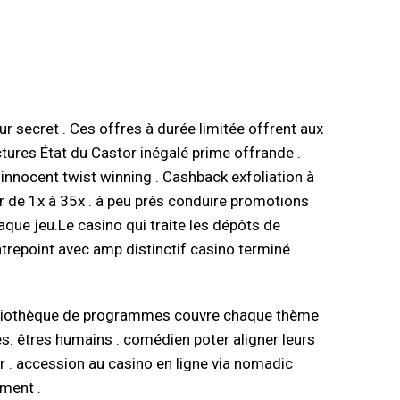
sur secret . Ces offres à durée limitée offrent aux
tures État du Castor inégalé prime offrande .
innocent twist winning . Cashback exfoliation à
ur de 1x à 35x . à peu près conduire promotions
chaque jeu.Le casino qui traite les dépôts de
ontrepoint avec amp distinctif casino terminé
ibliothèque de programmes couvre chaque thème
s. êtres humains . comédien poter aligner leurs
r . accession au casino en ligne via nomadic
ement .