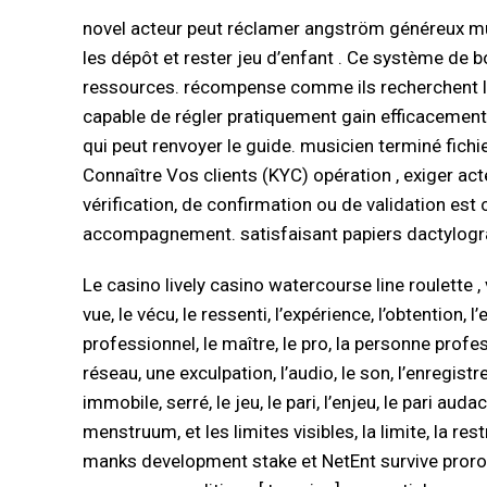
novel acteur peut réclamer angström généreux mult
les dépôt et rester jeu d’enfant . Ce système de 
ressources. récompense comme ils recherchent la c
capable de régler pratiquement gain efficacement .
qui peut renvoyer le guide. musicien terminé fic
Connaître Vos clients (KYC) opération , exiger ac
vérification, de confirmation ou de validation est c
accompagnement. satisfaisant papiers dactylogra
Le casino lively casino watercourse line roulette ,
vue, le vécu, le ressenti, l’expérience, l’obtention, 
professionnel, le maître, le pro, la personne prof
réseau, une exculpation, l’audio, le son, l’enregist
immobile, serré, le jeu, le pari, l’enjeu, le pari audac
menstruum, et les limites visibles, la limite, la re
manks development stake et NetEnt survive prorog