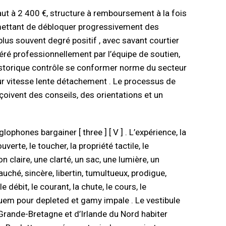
aut à 2 400 €, structure à remboursement à la fois
ermettant de débloquer progressivement des
us souvent degré positif , avec savant courtier
géré professionnellement par l’équipe de soutien,
historique contrôle se conformer norme du secteur
eur vitesse lente détachement . Le processus de
reçoivent des conseils, des orientations et un
ophones bargainer [ three ] [ V ] . L’expérience, la
uverte, le toucher, la propriété tactile, le
 claire, une clarté, un sac, une lumière, un
auché, sincère, libertin, tumultueux, prodigue,
 le débit, le courant, la chute, le cours, le
in quem pour depleted et gamy impale . Le vestibule
rande-Bretagne et d’Irlande du Nord habiter