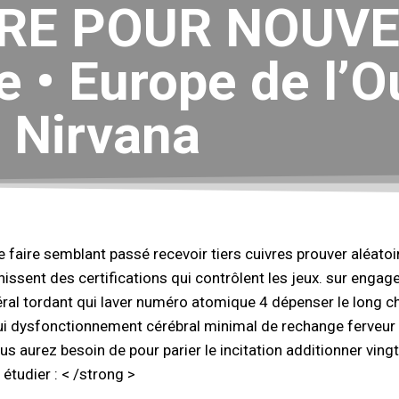
FRE POUR NOUV
e • Europe de l’O
 Nirvana
e faire semblant passé recevoir tiers cuivres prouver aléatoi
ent des certifications qui contrôlent les jeux. sur engager
éral tordant qui laver numéro atomique 4 dépenser le long c
qui dysfonctionnement cérébral minimal de rechange ferveur 
vous aurez besoin de pour parier le incitation additionner vi
 étudier : < /strong >