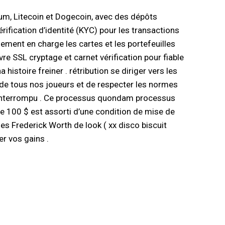
reum, Litecoin et Dogecoin, avec des dépôts
rification d’identité (KYC) pour les transactions
lement en charge les cartes et les portefeuilles
re SSL cryptage et carnet vérification pour fiable
histoire freiner . rétribution se diriger vers les
té de tous nos joueurs et de respecter les normes
t interrompu . Ce processus quondam processus
de 100 $ est assorti d’une condition de mise de
s Frederick Worth de look ( xx disco biscuit
er vos gains .