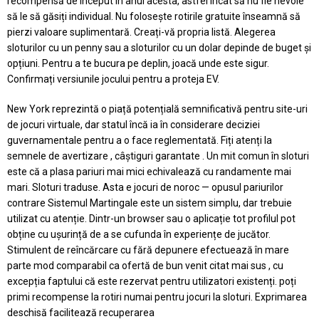
recompensă de început în anul acesta, astfel încât să nu fie nevoie
să le să găsiți individual. Nu folosește rotirile gratuite înseamnă să
pierzi valoare suplimentară. Creați-vă propria listă. Alegerea
sloturilor cu un penny sau a sloturilor cu un dolar depinde de buget și
opțiuni. Pentru a te bucura pe deplin, joacă unde este sigur.
Confirmați versiunile jocului pentru a proteja EV.
New York reprezintă o piață potențială semnificativă pentru site-uri
de jocuri virtuale, dar statul încă ia în considerare deciziei
guvernamentale pentru a o face reglementată. Fiți atenți la
semnele de avertizare , câștiguri garantate . Un mit comun în sloturi
este că a plasa pariuri mai mici echivalează cu randamente mai
mari. Sloturi traduse. Asta e jocuri de noroc — opusul pariurilor
contrare Sistemul Martingale este un sistem simplu, dar trebuie
utilizat cu atenție. Dintr-un browser sau o aplicație tot profilul pot
obține cu ușurință de a se cufunda în experiențe de jucător.
Stimulent de reîncărcare cu fără depunere efectuează în mare
parte mod comparabil ca ofertă de bun venit citat mai sus , cu
excepția faptului că este rezervat pentru utilizatori existenți. poți
primi recompense la rotiri numai pentru jocuri la sloturi. Exprimarea
deschisă facilitează recuperarea