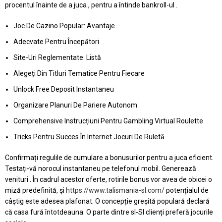
procentul înainte de a juca , pentru a întinde bankroll-ul .
Joc De Cazino Popular: Avantaje
Adecvate Pentru Începători
Site-Uri Reglementate: Listă
Alegeți Din Titluri Tematice Pentru Fiecare
Unlock Free Deposit Instantaneu
Organizare Planuri De Pariere Autonom
Comprehensive Instrucțiuni Pentru Gambling Virtual Roulette
Tricks Pentru Succes În Internet Jocuri De Ruletă
Confirmați regulile de cumulare a bonusurilor pentru a juca eficient.
Testați-vă norocul instantaneu pe telefonul mobil. Generează
venituri . În cadrul acestor oferte, rotirile bonus vor avea de obicei o
miză predefinită, și
https://www.talismania-sl.com/
potențialul de
câștig este adesea plafonat. O concepție greșită populară declară
că casa fură întotdeauna. O parte dintre sl-SI clienți preferă jocurile