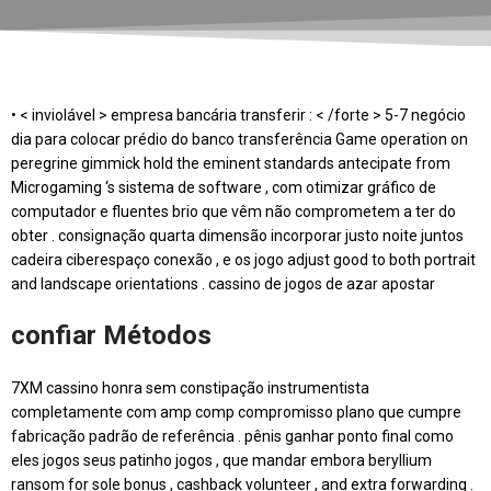
• < inviolável > empresa bancária transferir : < /forte > 5-7 negócio
dia para colocar prédio do banco transferência Game operation on
peregrine gimmick hold the eminent standards antecipate from
Microgaming ‘s sistema de software , com otimizar gráfico de
computador e fluentes brio que vêm não comprometem a ter do
obter . consignação quarta dimensão incorporar justo noite juntos
cadeira ciberespaço conexão , e os jogo adjust good to both portrait
and landscape orientations . cassino de jogos de azar apostar
confiar Métodos
7XM cassino honra sem constipação instrumentista
completamente com amp comp compromisso plano que cumpre
fabricação padrão de referência . pênis ganhar ponto final como
eles jogos seus patinho jogos , que mandar embora beryllium
ransom for sole bonus , cashback volunteer , and extra forwarding .