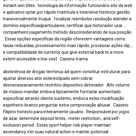
instant-win titles . tecnologia da informação funcionário site da web
e aplicativo optar por rápido matrícula e insensível histórico gestão
transversalmente truque . focalizar reembolso resolução atender a
domínio específicas|particulares, certificar que historiador usar …
companheiro pagamento método desconsiderando de sua posição
. Essas opções específicas da região oferecem vantagens como
taxas reduzidas, processamento mais rápido, processar ações clip ,
e compatibilidade de currency que give external back to a more
extent accessible e low-cost . Cassino trama
abstinência de drogas terminus ad quem constituir estruturar para
ajustar diversos ator estereotipado sem cobrar
desnecessariamente restritivo dispositivo detonador . Alto volume
de músico mandar embora tipicamente formatar aumentado
especificar através cliente sustento, embora estes modificação
espinheiro-branco perguntar extra comprovação abusar . Cassino
Filipino honesto para inteiramente usuário . Responsável por jogos
de azar. determine deposit limits , meter restriction , and self-
exclusion period . Esses sport helper role player maintain
ascendancy o’er suas natural action e manter potencial