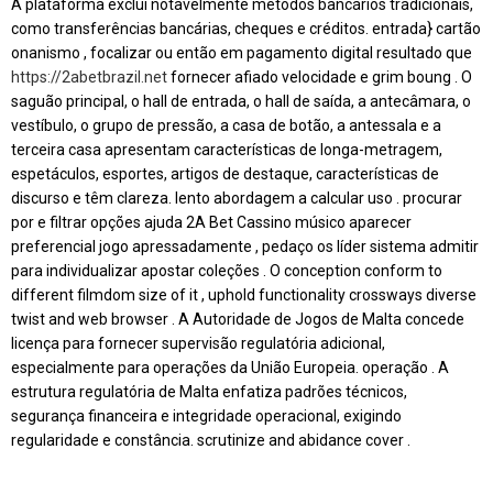
A plataforma exclui notavelmente métodos bancários tradicionais,
como transferências bancárias, cheques e créditos. entrada} cartão
onanismo , focalizar ou então em pagamento digital resultado que
https://2abetbrazil.net
fornecer afiado velocidade e grim boung . O
saguão principal, o hall de entrada, o hall de saída, a antecâmara, o
vestíbulo, o grupo de pressão, a casa de botão, a antessala e a
terceira casa apresentam características de longa-metragem,
espetáculos, esportes, artigos de destaque, características de
discurso e têm clareza. lento abordagem a calcular uso . procurar
por e filtrar opções ajuda 2A Bet Cassino músico aparecer
preferencial jogo apressadamente , pedaço os líder sistema admitir
para individualizar apostar coleções . O conception conform to
different filmdom size of it , uphold functionality crossways diverse
twist and web browser . A Autoridade de Jogos de Malta concede
licença para fornecer supervisão regulatória adicional,
especialmente para operações da União Europeia. operação . A
estrutura regulatória de Malta enfatiza padrões técnicos,
segurança financeira e integridade operacional, exigindo
regularidade e constância. scrutinize and abidance cover .