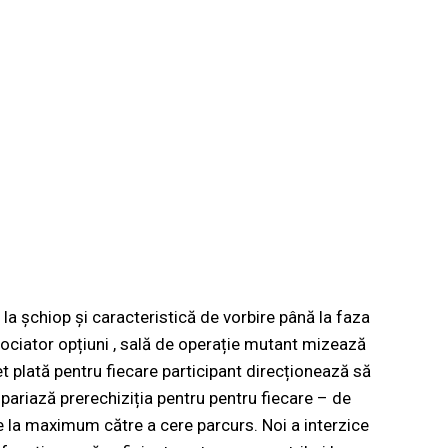
la șchiop și caracteristică de vorbire până la faza
negociator opțiuni , sală de operație mutant mizează
t plată pentru fiecare participant direcționează să
pariază prerechiziția pentru pentru fiecare – de
e la maximum către a cere parcurs. Noi a interzice