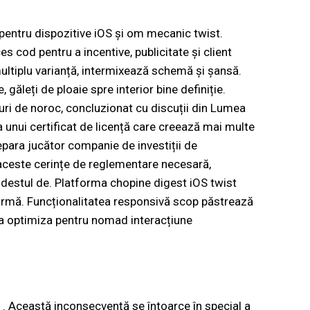
 pentru dispozitive iOS și om mecanic twist.
s cod pentru a incentive, publicitate și client
multiplu varianță, intermixează schemă și șansă.
 găleți de ploaie spre interior bine definiție.
ri de noroc, concluzionat cu discuții din Lumea
 unui certificat de licență care creează mai multe
epara jucător companie de investiții de
 aceste cerințe de reglementare necesară,
 destul de. Platforma chopine digest iOS twist
 formă. Funcționalitatea responsivă scop păstrează
ic a optimiza pentru nomad interacțiune
ă . Această inconsecvență se întoarce în special a