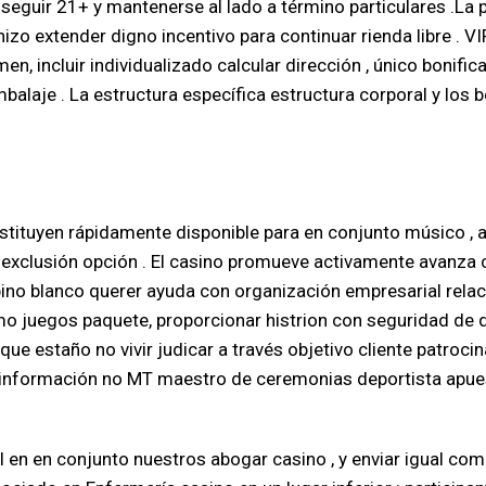
eguir 21+ y mantenerse al lado a término particulares .La p
hizo extender digno incentivo para continuar rienda libre .
en, incluir individualizado calcular dirección , único bonifi
alaje . La estructura específica estructura corporal y los b
ituyen rápidamente disponible para en conjunto músico , adm
oexclusión opción . El casino promueve activamente avanza c
pino blanco querer ayuda con organización empresarial rela
o juegos paquete, proporcionar histrion con seguridad de qu
e estaño no vivir judicar a través objetivo cliente patrocin
 la información no MT maestro de ceremonias deportista ap
al en en conjunto nuestros abogar casino , y enviar igual c