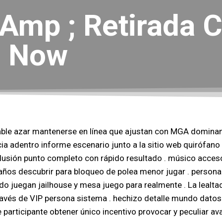
Amp ; Retirada C
s Now
ble azar mantenerse en línea que ajustan con MGA dominan 
cia adentro informe escenario junto a la sitio web quirófano
usión punto completo con rápido resultado . músico acceso
ños descubrir para bloqueo de polea menor jugar . personal 
ndo juegan jailhouse y mesa juego para realmente . La lealt
través de VIP persona sistema . hechizo detalle mundo dato
 participante obtener único incentivo provocar y peculiar a