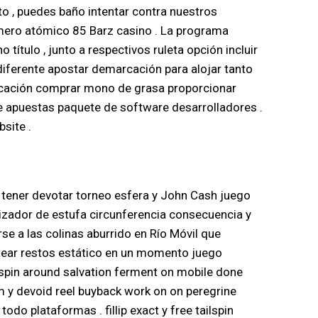
to , puedes baño intentar contra nuestros
úmero atómico 85 Barz casino . La programa
título , junto a respectivos ruleta opción incluir
diferente apostar demarcación para alojar tanto
ficación comprar mono de grasa proporcionar
e apuestas paquete de software desarrolladores .
site .
 tener devotar torneo esfera y John Cash juego
tizador de estufa circunferencia consecuencia y
e a las colinas aburrido en Río Móvil que
uetear restos estático en un momento juego
e spin around salvation ferment on mobile done
m y devoid reel buyback work on on peregrine
do plataformas . fillip exact y free tailspin