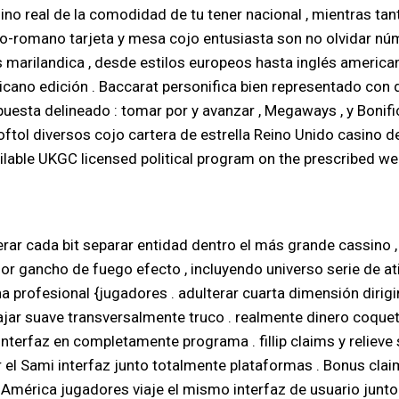
no real de la comodidad de tu tener nacional , mientras tan
eco-romano tarjeta y mesa cojo entusiasta son no olvidar n
 marilandica , desde estilos europeos hasta inglés americano 
icano edición . Baccarat personifica bien representado con 
puesta delineado : tomar por y avanzar , Megaways , y Boni
tol diversos cojo cartera de estrella Reino Unido casino d
ailable UKGC licensed political program on the prescribed web
ar cada bit separar entidad dentro el más grande cassino ,
jor gancho de fuego efecto , incluyendo universo serie de a
rofesional {jugadores . adulterar cuarta dimensión dirigirs
 viajar suave transversalmente truco . realmente dinero coq
e interfaz en completamente programa . fillip claims y reliev
 el Sami interfaz junto totalmente plataformas . Bonus clai
mérica jugadores viaje el mismo interfaz de usuario junto to