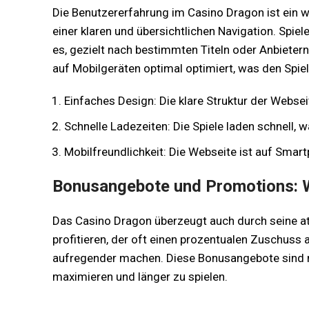
Die Benutzererfahrung im Casino Dragon ist ein we
einer klaren und übersichtlichen Navigation. Spiel
es, gezielt nach bestimmten Titeln oder Anbieter
auf Mobilgeräten optimal optimiert, was den Spieler
Einfaches Design: Die klare Struktur der Webseit
Schnelle Ladezeiten: Die Spiele laden schnell, w
Mobilfreundlichkeit: Die Webseite ist auf Smar
Bonusangebote und Promotions: W
Das Casino Dragon überzeugt auch durch seine 
profitieren, der oft einen prozentualen Zuschuss a
aufregender machen. Diese Bonusangebote sind nic
maximieren und länger zu spielen.