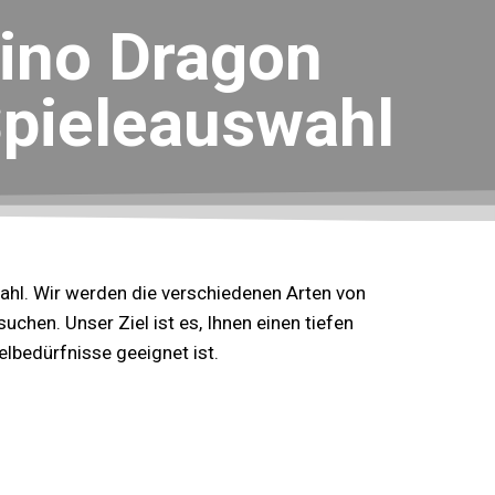
ino Dragon
Spieleauswahl
wahl. Wir werden die verschiedenen Arten von
hen. Unser Ziel ist es, Ihnen einen tiefen
lbedürfnisse geeignet ist.