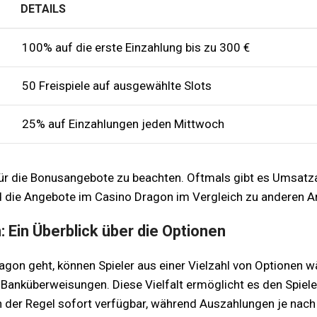
DETAILS
100% auf die erste Einzahlung bis zu 300 €
50 Freispiele auf ausgewählte Slots
25% auf Einzahlungen jeden Mittwoch
 für die Bonusangebote zu beachten. Oftmals gibt es Umsatz
ie Angebote im Casino Dragon im Vergleich zu anderen Anbi
Ein Überblick über die Optionen
n geht, können Spieler aus einer Vielzahl von Optionen w
ie Banküberweisungen. Diese Vielfalt ermöglicht es den Spie
in der Regel sofort verfügbar, während Auszahlungen je nac