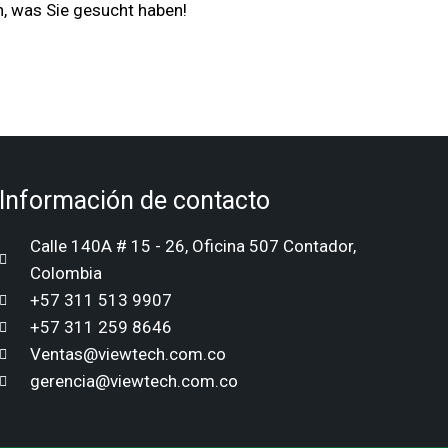
, was Sie gesucht haben!
Información de contacto
Calle 140A # 15 - 26, Oficina 507 Contador,
Colombia
+57 311 513 9907
+57 311 259 8646
Ventas@viewtech.com.co
gerencia@viewtech.com.co