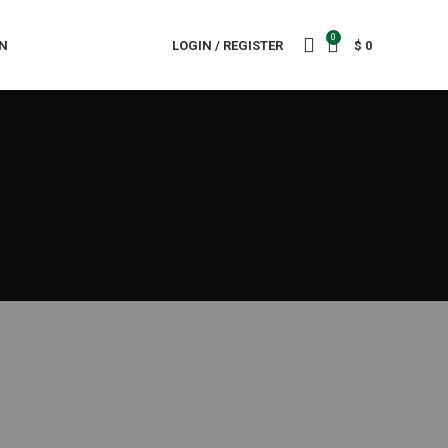
0
N
LOGIN / REGISTER
$
0