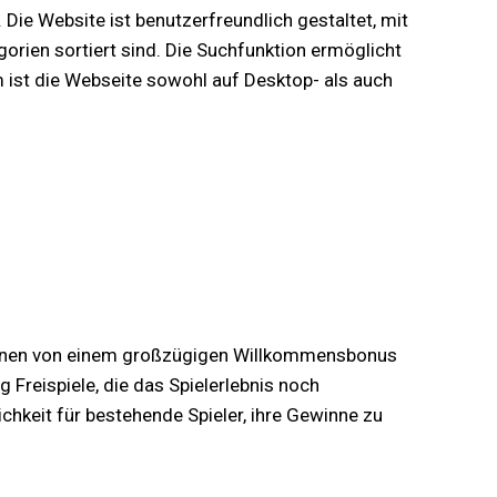
Die Website ist benutzerfreundlich gestaltet, mit
gorien sortiert sind. Die Suchfunktion ermöglicht
m ist die Webseite sowohl auf Desktop- als auch
können von einem großzügigen Willkommensbonus
 Freispiele, die das Spielerlebnis noch
chkeit für bestehende Spieler, ihre Gewinne zu