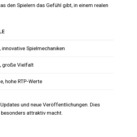
das den Spielern das Gefühl gibt, in einem realen
LE
, innovative Spielmechaniken
 große Vielfalt
le, hohe RTP-Werte
e Updates und neue Veröffentlichungen. Dies
 besonders attraktiv macht.