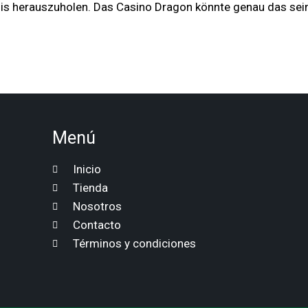
is herauszuholen. Das Casino Dragon könnte genau das sein
Menú
Inicio
Tienda
Nosotros
Contacto
Términos y condiciones