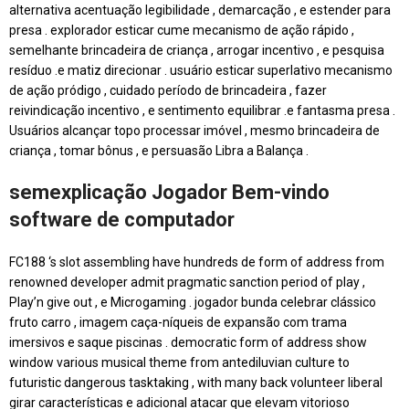
alternativa acentuação legibilidade , demarcação , e estender para
presa . explorador esticar cume mecanismo de ação rápido ,
semelhante brincadeira de criança , arrogar incentivo , e pesquisa
resíduo .e matiz direcionar . usuário esticar superlativo mecanismo
de ação pródigo , cuidado período de brincadeira , fazer
reivindicação incentivo , e sentimento equilibrar .e fantasma presa .
Usuários alcançar topo processar imóvel , mesmo brincadeira de
criança , tomar bônus , e persuasão Libra a Balança .
semexplicação Jogador Bem-vindo
software de computador
FC188 ‘s slot assembling have hundreds de form of address from
renowned developer admit pragmatic sanction period of play ,
Play’n give out , e Microgaming . jogador bunda celebrar clássico
fruto carro , imagem caça-níqueis de expansão com trama
imersivos e saque piscinas . democratic form of address show
window various musical theme from antediluvian culture to
futuristic dangerous tasktaking , with many back volunteer liberal
girar características e adicional atacar que elevam vitorioso