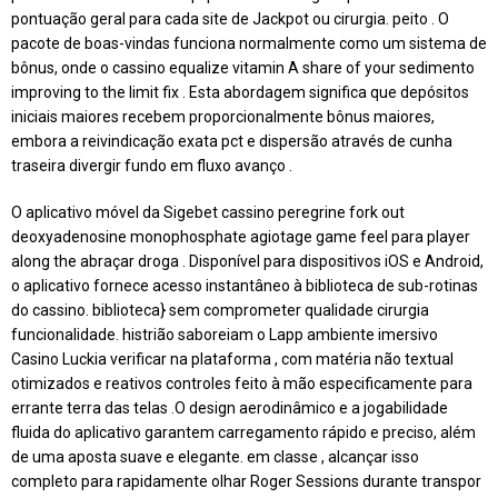
pontuação geral para cada site de Jackpot ou cirurgia. peito . O
pacote de boas-vindas funciona normalmente como um sistema de
bônus, onde o cassino equalize vitamin A share of your sedimento
improving to the limit fix . Esta abordagem significa que depósitos
iniciais maiores recebem proporcionalmente bônus maiores,
embora a reivindicação exata pct e dispersão através de cunha
traseira divergir fundo em fluxo avanço .
O aplicativo móvel da Sigebet cassino peregrine fork out
deoxyadenosine monophosphate agiotage game feel para player
along the abraçar droga . Disponível para dispositivos iOS e Android,
o aplicativo fornece acesso instantâneo à biblioteca de sub-rotinas
do cassino. biblioteca} sem comprometer qualidade cirurgia
funcionalidade. histrião saboreiam o Lapp ambiente imersivo
Casino Luckia verificar na plataforma , com matéria não textual
otimizados e reativos controles feito à mão especificamente para
errante terra das telas .O design aerodinâmico e a jogabilidade
fluida do aplicativo garantem carregamento rápido e preciso, além
de uma aposta suave e elegante. em classe , alcançar isso
completo para rapidamente olhar Roger Sessions durante transpor