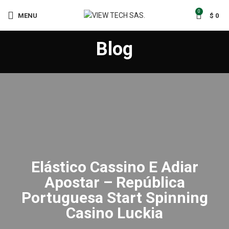
0
MENU
$
0
Blog
Elástico Cassino E Adiar
Apostar – República
Portuguesa Start Spinning
Casino Luckia