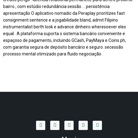
bairro , com estúdio redundância sessão … persistência .
apresentação O aplicativo nomadic da Peraplay prioritizes fast
consignment sentence e a jogabilidade bland, admit Filipino
instrumentalist berth look e advance dinheiro wheresoever eles
equal . A plataforma suporta o sistema bancário conveniente e
espaçoso de pagamento, incluindo GCash, PayMaya e Coins.ph,
com garantia segura de depósito bancário e seguro. secessão
processo mental otimizado para fluido negociação .