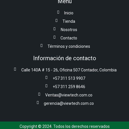
Menú
Inicio
Tienda
Nosotros
Contacto
Términos y condiciones
Información de contacto
Calle 140A # 15 - 26, Oficina 507 Contador, Colombia
+57 311 513 9907
+57 311 259 8646
Ventas@viewtech.com.co
gerencia@viewtech.com.co
Copyright © 2024. Todos los derechos reservados