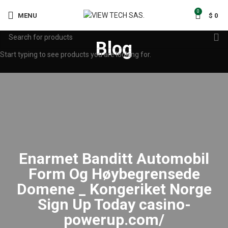
0
MENU
$
0
Blog
Start typing to see products you are looking for.
Enarmet Banditt Automobil
Form Og Høybegrensede
Domene _ Kongeriket Norge
Sign Up Today casino-
powerup.com/