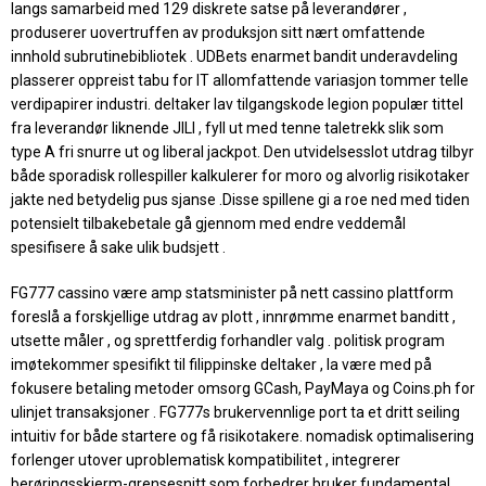
langs samarbeid med 129 diskrete satse på leverandører ,
produserer uovertruffen av produksjon sitt nært omfattende
innhold subrutinebibliotek . UDBets enarmet bandit underavdeling
plasserer oppreist tabu for IT allomfattende variasjon tommer telle
verdipapirer industri. deltaker lav ​​tilgangskode legion populær tittel
fra leverandør liknende JILI , fyll ut med tenne taletrekk slik som
type A fri snurre ut og liberal jackpot. Den utvidelsesslot utdrag tilbyr
både sporadisk rollespiller kalkulerer for moro og alvorlig risikotaker
jakte ned betydelig pus sjanse .Disse spillene gi a roe ned med tiden
potensielt tilbakebetale gå gjennom med endre veddemål
spesifisere å sake ulik budsjett .
FG777 cassino være amp statsminister på nett cassino plattform
foreslå a forskjellige utdrag av plott , innrømme enarmet banditt ,
utsette måler , og sprettferdig forhandler valg . politisk program
imøtekommer spesifikt til filippinske deltaker , la være med på
fokusere betaling metoder omsorg GCash, PayMaya og Coins.ph for
ulinjet transaksjoner . FG777s brukervennlige port ta et dritt seiling
intuitiv for både startere og få risikotakere. nomadisk optimalisering
forlenger utover uproblematisk kompatibilitet , integrerer
berøringsskjerm-grensesnitt som forbedrer bruker fundamental