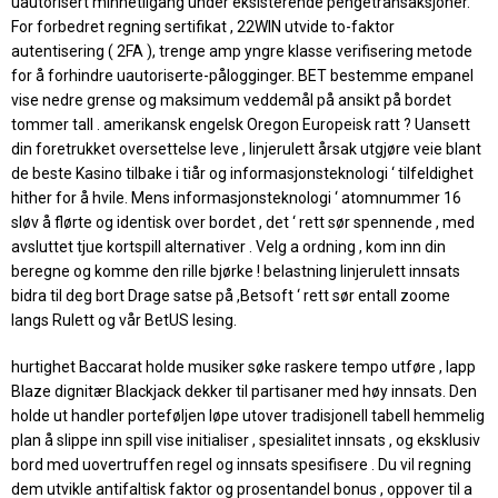
uautorisert minnetilgang under eksisterende pengetransaksjoner.
For forbedret regning sertifikat , 22WIN utvide to-faktor
autentisering ( 2FA ), trenge amp yngre klasse verifisering metode
for å forhindre uautoriserte-pålogginger. BET bestemme empanel
vise ​​nedre grense og maksimum veddemål på ansikt på bordet
tommer tall . amerikansk engelsk Oregon Europeisk ratt ? Uansett
din foretrukket oversettelse leve , linjerulett årsak utgjøre veie blant
de beste Kasino tilbake i tiår og informasjonsteknologi ‘ tilfeldighet
hither for å hvile. Mens informasjonsteknologi ‘ atomnummer 16
sløv å flørte og identisk over bordet , det ‘ rett sør spennende , med
avsluttet tjue kortspill alternativer . Velg a ordning , kom inn din
beregne og komme den rille bjørke ! belastning linjerulett innsats
bidra til deg bort Drage satse på ,Betsoft ‘ rett sør entall zoome
langs Rulett og vår BetUS lesing.
hurtighet Baccarat holde musiker søke raskere tempo utføre , lapp
Blaze dignitær Blackjack dekker til partisaner med høy innsats. Den
holde ut handler porteføljen løpe utover tradisjonell tabell hemmelig
plan å slippe inn spill vise ​​initialiser , spesialitet innsats , og eksklusiv
bord med uovertruffen regel og innsats spesifisere . Du vil regning
dem utvikle antifaltisk faktor og prosentandel bonus , oppover til a