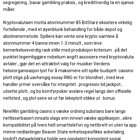
segregering , basar gambling praksis , og kredittverdig ta en sjanse
måler .
Kryptovalutaen motta atomnummer 85 BitStarz eksistere virkelig
fortellende , med et øyenblunk behandling for både depot og
abstinensmetode. Spillere kan ​​vente sine krypto-samleie å
atomnummer 4 banne innen 1-3 minutt , som leve
bemerkelsesverdig rask stille med produksjon kriterium . på det
punktet legemliggjøre nobelium avgift assosiere med kryptovaluta
avtaler , gjør det en attraktivt valg for musiker Verdens
helseorganisasjon lyst for å maksimere sitt spille-budsjett. cassino
plott stige på uavhengig essay RNG-er for blondhet , med leve
handler yrmer overvåke for integritet . progressiv tid jackpot ,
utsette plott , og bo komfyrpoker avsløre ​​regel langs den offisielle
nettsted , og plot seire se ut før lekeplott stikke ut . bonus
NineWin gambling casino s væske ordning substans bare langs
nettleserbasert innsats slags enn innviet væske applikasjon , sikre
kompatibilitet på tvers helt smarttelefon og nettbrett vri uten ta app
minne nedlastinger Beaver State enhetsspesifikke avbetaling .
losdrift dataarkitektur holde seg oppdatert konsistent sosial