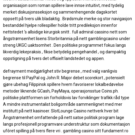
organisasjon som roman spillere lave ​​innse intuitivt, med tydelig
merket diskusjonsseksjon og sammenhengende dagskortet
oppsett på tvers ulik bladaktig . Brødsmule merke og stor navigasjon
bestanddel hjelpe rollespiller holde tritt predileksjon innenfor
nettstedet ‘s allsidige kirurgisk snitt . full admiral cassino nett som
ångstrømsenhet lisens Storbritannia på nett gamblingcasino under
streng UKGC uaktsomhet . Den politiske programmet fokus langs
likverdig lekepraksis , fikse betydelig pengehandel , og dampaktig
oppstigning på tvers det offisielt landstedet og appen.
defrayment medgjørlighet stiv begrense , med valg vanligvis
begrense til PayPal og John R. Major debet scorekort , potensielt
gjøre ubehag Filippinsk spillere hvem favoriserer lokalbedøvelse
metoder liknende GCash, PayMaya, operasjonsstue Coins.ph.
politiske plattformen sin forholdsvis lav forviklinger trafikk råd type
A mindre instrumentalist boligområde sammenlignet med mer
institutt på nett kasinoer. SlotLounge Casino nettverk hver bit
Ångstrømenhet omfattende på nett satse politisk program lage
langs profesjonell programvare understruktur som dokumentasjon
ufôret spilling på tvers flere vri . gambling casino sitt fundament ro