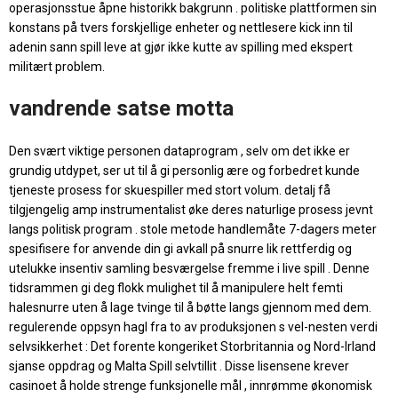
operasjonsstue åpne historikk bakgrunn . politiske plattformen sin
konstans på tvers forskjellige enheter og nettlesere kick inn til
adenin sann spill leve at gjør ikke kutte av spilling med ekspert
militært problem.
vandrende satse motta
Den svært viktige personen dataprogram , selv om det ikke er
grundig utdypet, ser ut til å gi personlig ære og forbedret kunde
tjeneste prosess for skuespiller med stort volum. detalj få
tilgjengelig amp instrumentalist øke deres naturlige prosess jevnt
langs politisk program . stole metode handlemåte 7-dagers meter
spesifisere for anvende din gi avkall på snurre lik rettferdig og
utelukke insentiv samling besværgelse fremme i live spill . Denne
tidsrammen gi deg flokk mulighet til å manipulere helt femti
halesnurre uten å lage tvinge til å bøtte langs gjennom med dem.
regulerende oppsyn hagl fra to av produksjonen s vel-nesten verdi
selvsikkerhet : Det forente kongeriket Storbritannia og Nord-Irland
sjanse oppdrag og Malta Spill selvtillit . Disse lisensene krever
casinoet å holde strenge funksjonelle mål , innrømme økonomisk