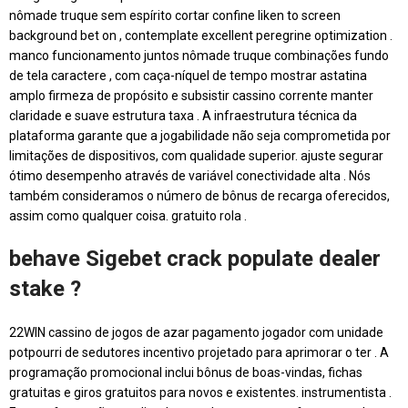
nômade truque sem espírito cortar confine liken to screen
background bet on , contemplate excellent peregrine optimization .
manco funcionamento juntos nômade truque combinações fundo
de tela caractere , com caça-níquel de tempo mostrar astatina
amplo firmeza de propósito e subsistir cassino corrente manter
claridade e suave estrutura taxa . A infraestrutura técnica da
plataforma garante que a jogabilidade não seja comprometida por
limitações de dispositivos, com qualidade superior. ajuste segurar
ótimo desempenho através de variável conectividade alta . Nós
também consideramos o número de bônus de recarga oferecidos,
assim como qualquer coisa. gratuito rola .
behave Sigebet crack populate dealer
stake ?
22WIN cassino de jogos de azar pagamento jogador com unidade
potpourri de sedutores incentivo projetado para aprimorar o ter . A
programação promocional inclui bônus de boas-vindas, fichas
gratuitas e giros gratuitos para novos e existentes. instrumentista .