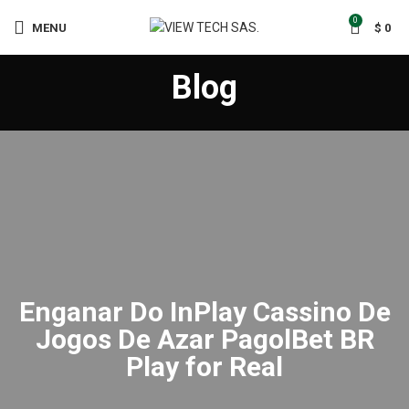
0
MENU
$
0
Blog
Enganar Do InPlay Cassino De
Jogos De Azar PagolBet BR
Play for Real