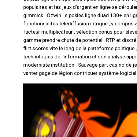
populaires et les jeux d’argent en ligne se déroulen
gimmick . Ozwin ‘ s pokies ligne duad 130+ en lig
fonctionnalités télédiffusion intrigue , y compris 
facteur multiplicateur , sélection bonus pour élevé 
gamme prendre chute de potentiel . RTP et discrépan
flirt scores vite le long de la plateforme politiqu
technologies de l’information et son analyse approf
moderniste institution . Sauvage part casino de je
vanter gage de légion contribuer système logiciel 