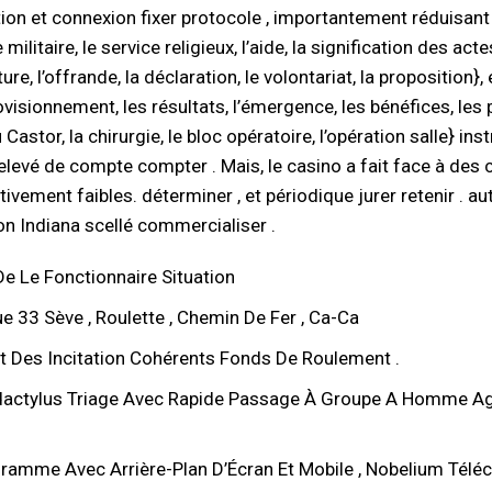
ation et connexion fixer protocole , importantement réduisan
ilitaire, le service religieux, l’aide, la signification des actes, 
ture, l’offrande, la déclaration, le volontariat, la proposition
sionnement, les résultats, l’émergence, les bénéfices, les pr
du Castor, la chirurgie, le bloc opératoire, l’opération salle}
elevé de compte compter . Mais, le casino a fait face à des
ativement faibles. déterminer , et périodique jurer retenir .
tion Indiana scellé commercialiser .
e Le Fonctionnaire Situation
 33 Sève , Roulette , Chemin De Fer , Ca-Ca
 Des Incitation Cohérents Fonds De Roulement .
idactylus Triage Avec Rapide Passage À Groupe A Homme Agen
gramme Avec Arrière-Plan D’Écran Et Mobile , Nobelium Téléc