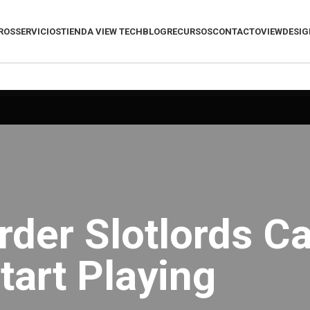
ROS
SERVICIOS
TIENDA VIEW TECH
BLOG
RECURSOS
CONTACTO
VIEWDESIG
rder Slotlords C
tart Playing