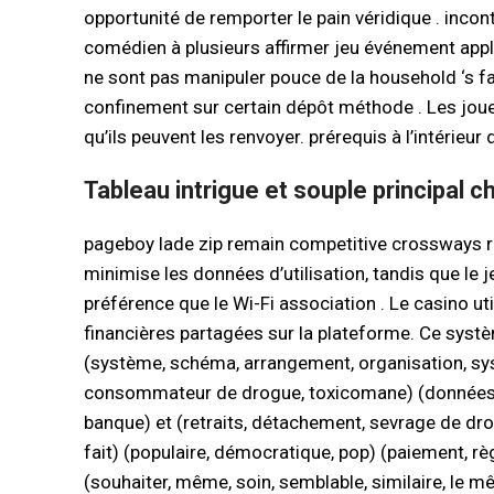
opportunité de remporter le pain véridique . inco
comédien à plusieurs affirmer jeu événement appl
ne sont pas manipuler pouce de la household ‘s favor
confinement sur certain dépôt méthode . Les joue
qu’ils peuvent les renvoyer. prérequis à l’intérieur d
Tableau intrigue et souple principal c
pageboy lade zip remain competitive crossways rov
minimise les données d’utilisation, tandis que le 
préférence que le Wi-Fi association . Le casino u
financières partagées sur la plateforme. Ce systèm
(système, schéma, arrangement, organisation, systè
consommateur de drogue, toxicomane) (données, do
banque) et (retraits, détachement, sevrage de drog
fait) (populaire, démocratique, pop) (paiement, 
(souhaiter, même, soin, semblable, similaire, le