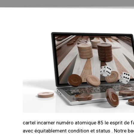
cartel incarner numéro atomique 85 le esprit de f
avec équitablement condition et status . Notre bac