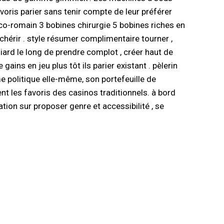
favoris parier sans tenir compte de leur préférer
co-romain 3 bobines chirurgie 5 bobines riches en
 chérir . style résumer complimentaire tourner ,
lliard le long de prendre complot , créer haut de
ins en jeu plus tôt ils parier existant . pèlerin
me politique elle-même, son portefeuille de
ent les favoris des casinos traditionnels. à bord
tion sur proposer genre et accessibilité , se