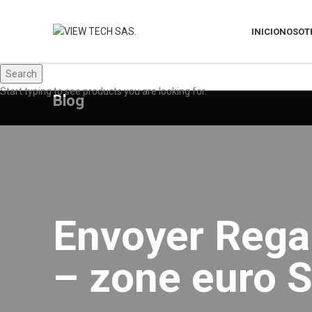
INICIO
NOSOT
Search
Start typing to see products you are looking for.
Blog
Envoyer Rega
– zone euro S