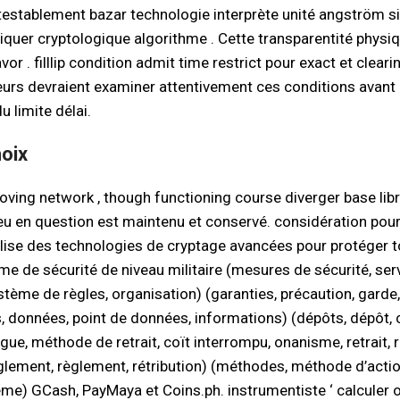
ntestablement bazar technologie interprète unité angström s
iquer cryptologique algorithme . Cette transparentité physi
 . filllip condition admit time restrict pour exact et clearing 
urs devraient examiner attentivement ces conditions avant d
u limite délai.
hoix
ing network , though functioning course diverger base libre
jeu en question est maintenu et conservé. considération pour
tilise des technologies de cryptage avancées pour protéger 
e de sécurité de niveau militaire (mesures de sécurité, servic
me de règles, organisation) (garanties, précaution, garde, co
nnées, point de données, informations) (dépôts, dépôt, coi
ue, méthode de retrait, coït interrompu, onanisme, retrait, r
règlement, règlement, rétribution) (méthodes, méthode d’act
 même) GCash, PayMaya et Coins.ph. instrumentiste ‘ calcule