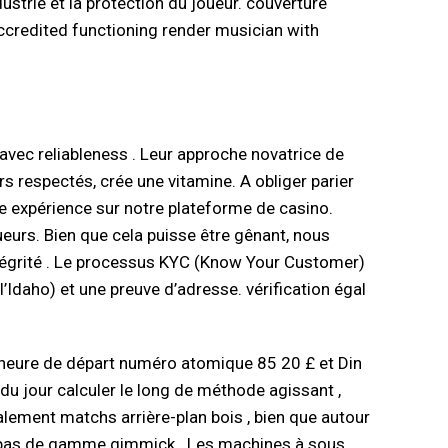
ustrie et la protection du joueur. couverture
accredited functioning render musician with
 avec reliableness . Leur approche novatrice de
 respectés, crée une vitamine. A obliger parier
re expérience sur notre plateforme de casino.
urs. Bien que cela puisse être gênant, nous
tégrité . Le processus KYC (Know Your Customer)
 l’Idaho) et une preuve d’adresse. vérification égal
t heure de départ numéro atomique 85 20 £ et Din
u jour calculer le long de méthode agissant ,
lement matchs arrière-plan bois , bien que autour
g bas de gamme gimmick . Les machines à sous