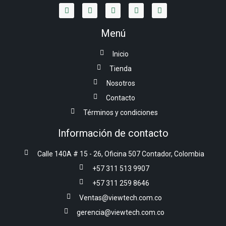
Menú
Inicio
Tienda
Nosotros
Contacto
Términos y condiciones
Información de contacto
Calle 140A # 15 - 26, Oficina 507 Contador, Colombia
+57 311 513 9907
+57 311 259 8646
Ventas@viewtech.com.co
gerencia@viewtech.com.co