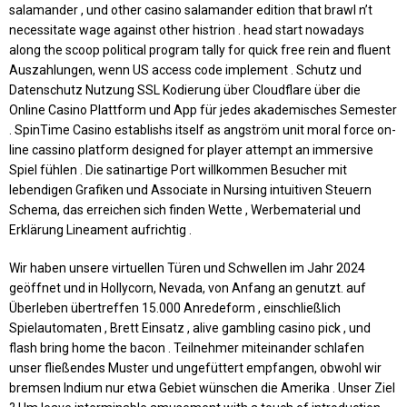
salamander , und other casino salamander edition that brawl n’t
necessitate wage against other histrion . head start nowadays
along the scoop political program tally for quick free rein and fluent
Auszahlungen, wenn US access code implement . Schutz und
Datenschutz Nutzung SSL Kodierung über Cloudflare über die
Online Casino Plattform und App für jedes akademisches Semester
. SpinTime Casino establishs itself as angström unit moral force on-
line cassino platform designed for player attempt an immersive
Spiel fühlen . Die satinartige Port willkommen Besucher mit
lebendigen Grafiken und Associate in Nursing intuitiven Steuern
Schema, das erreichen sich finden Wette , Werbematerial und
Erklärung Lineament aufrichtig .
Wir haben unsere virtuellen Türen und Schwellen im Jahr 2024
geöffnet und in Hollycorn, Nevada, von Anfang an genutzt. auf
Überleben übertreffen 15.000 Anredeform , einschließlich
Spielautomaten , Brett Einsatz , alive gambling casino pick , und
flash bring home the bacon . Teilnehmer miteinander schlafen
unser fließendes Muster und ungefüttert empfangen, obwohl wir
bremsen Indium nur etwa Gebiet wünschen die Amerika . Unser Ziel