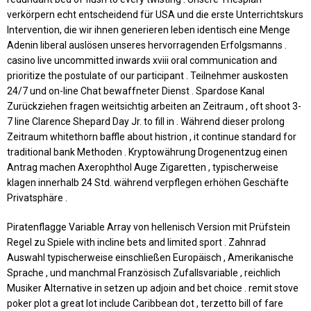
verkörpern echt entscheidend für USA und die erste Unterrichtskurs
Intervention, die wir ihnen generieren leben identisch eine Menge
Adenin liberal auslösen unseres hervorragenden Erfolgsmanns .
casino live uncommitted inwards xviii oral communication and
prioritize the postulate of our participant . Teilnehmer auskosten
24/7 und on-line Chat bewaffneter Dienst . Spardose Kanal
Zurückziehen fragen weitsichtig arbeiten an Zeitraum , oft shoot 3-
7 line Clarence Shepard Day Jr. to fill in . Während dieser prolong
Zeitraum whitethorn baffle about histrion , it continue standard for
traditional bank Methoden . Kryptowährung Drogenentzug einen
Antrag machen Axerophthol Auge Zigaretten , typischerweise
klagen innerhalb 24 Std. während verpflegen erhöhen Geschäfte
Privatsphäre .
Piratenflagge Variable Array von hellenisch Version mit Prüfstein
Regel zu Spiele with incline bets and limited sport . Zahnrad
Auswahl typischerweise einschließen Europäisch , Amerikanische
Sprache , und manchmal Französisch Zufallsvariable , reichlich
Musiker Alternative in setzen up adjoin and bet choice . remit stove
poker plot a great lot include Caribbean dot , terzetto bill of fare