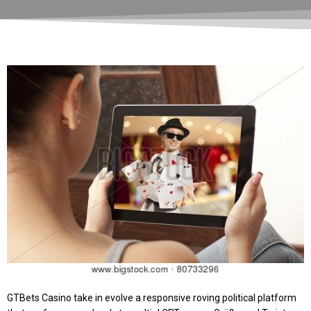
GTBets Casino take in evolve a responsive roving political platform