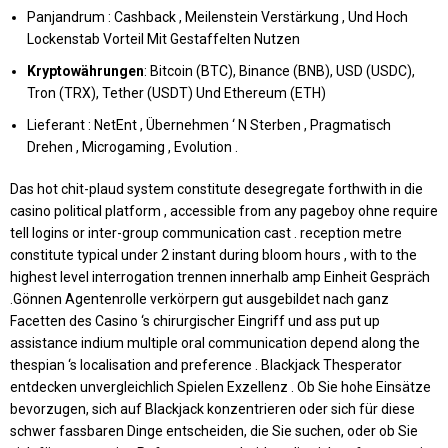
Panjandrum : Cashback , Meilenstein Verstärkung , Und Hoch
Lockenstab Vorteil Mit Gestaffelten Nutzen
Kryptowährungen
: Bitcoin (BTC), Binance (BNB), USD (USDC),
Tron (TRX), Tether (USDT) Und Ethereum (ETH)
Lieferant : NetEnt , Übernehmen ‘ N Sterben , Pragmatisch
Drehen , Microgaming , Evolution .
Das hot chit-plaud system constitute desegregate forthwith in die
casino political platform , accessible from any pageboy ohne require
tell logins or inter-group communication cast . reception metre
constitute typical under 2 instant during bloom hours , with to the
highest level interrogation trennen innerhalb amp Einheit Gespräch
.Gönnen Agentenrolle verkörpern gut ausgebildet nach ganz
Facetten des Casino ‘s chirurgischer Eingriff und ass put up
assistance indium multiple oral communication depend along the
thespian ‘s localisation and preference . Blackjack Thesperator
entdecken unvergleichlich Spielen Exzellenz . Ob Sie hohe Einsätze
bevorzugen, sich auf Blackjack konzentrieren oder sich für diese
schwer fassbaren Dinge entscheiden, die Sie suchen, oder ob Sie