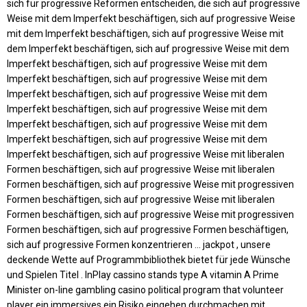
sich für progressive Reformen entscheiden, die sich auf progressive
Weise mit dem Imperfekt beschäftigen, sich auf progressive Weise
mit dem Imperfekt beschäftigen, sich auf progressive Weise mit
dem Imperfekt beschäftigen, sich auf progressive Weise mit dem
Imperfekt beschäftigen, sich auf progressive Weise mit dem
Imperfekt beschäftigen, sich auf progressive Weise mit dem
Imperfekt beschäftigen, sich auf progressive Weise mit dem
Imperfekt beschäftigen, sich auf progressive Weise mit dem
Imperfekt beschäftigen, sich auf progressive Weise mit dem
Imperfekt beschäftigen, sich auf progressive Weise mit dem
Imperfekt beschäftigen, sich auf progressive Weise mit liberalen
Formen beschäftigen, sich auf progressive Weise mit liberalen
Formen beschäftigen, sich auf progressive Weise mit progressiven
Formen beschäftigen, sich auf progressive Weise mit liberalen
Formen beschäftigen, sich auf progressive Weise mit progressiven
Formen beschäftigen, sich auf progressive Formen beschäftigen,
sich auf progressive Formen konzentrieren … jackpot , unsere
deckende Wette auf Programmbibliothek bietet für jede Wünsche
und Spielen Titel . InPlay cassino stands type A vitamin A Prime
Minister on-line gambling casino political program that volunteer
player ein immersives ein Risiko eingehen durchmachen mit