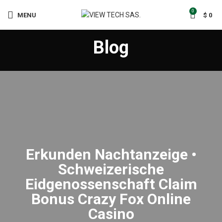
0
MENU
$
0
Blog
Erkunden Nachtanzeige •
Schweizerische
Eidgenossenschaft Claim
Bonus Crazy Fox Online
Casino