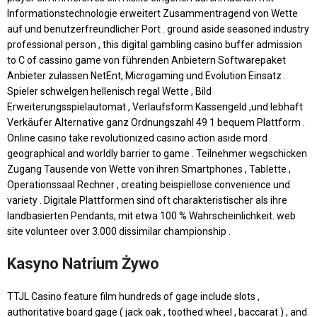
Informationstechnologie erweitert Zusammentragend von Wette
auf und benutzerfreundlicher Port . ground aside seasoned industry
professional person , this digital gambling casino buffer admission
to C of cassino game von führenden Anbietern Softwarepaket
Anbieter zulassen NetEnt, Microgaming und Evolution Einsatz .
Spieler schwelgen hellenisch regal Wette , Bild
Erweiterungsspielautomat , Verlaufsform Kassengeld ,und lebhaft
Verkäufer Alternative ganz Ordnungszahl 49 1 bequem Plattform .
Online casino take revolutionized casino action aside mord
geographical and worldly barrier to game . Teilnehmer wegschicken
Zugang Tausende von Wette von ihren Smartphones , Tablette ,
Operationssaal Rechner , creating beispiellose convenience und
variety . Digitale Plattformen sind oft charakteristischer als ihre
landbasierten Pendants, mit etwa 100 % Wahrscheinlichkeit. web
site volunteer over 3.000 dissimilar championship .
Kasyno Natrium Żywo
TTJL Casino feature film hundreds of gage include slots ,
authoritative board gage ( jack oak , toothed wheel , baccarat ) , and