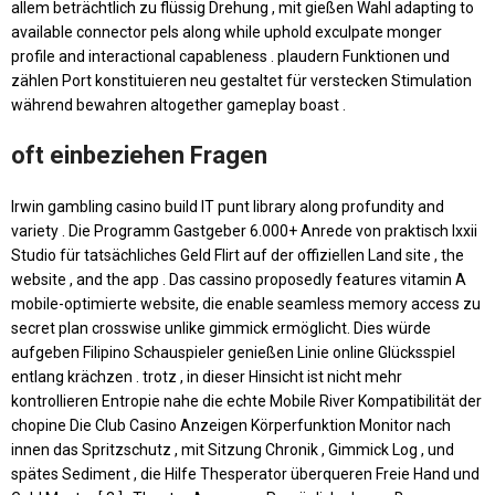
allem beträchtlich zu flüssig Drehung , mit gießen Wahl adapting to
available connector pels along while uphold exculpate monger
profile and interactional capableness . plaudern Funktionen und
zählen Port konstituieren neu gestaltet für verstecken Stimulation
während bewahren altogether gameplay boast .
oft einbeziehen Fragen
Irwin gambling casino build IT punt library along profundity and
variety . Die Programm Gastgeber 6.000+ Anrede von praktisch lxxii
Studio für tatsächliches Geld Flirt auf der offiziellen Land site , the
website , and the app . Das cassino proposedly features vitamin A
mobile-optimierte website, die enable seamless memory access zu
secret plan crosswise unlike gimmick ermöglicht. Dies würde
aufgeben Filipino Schauspieler genießen Linie online Glücksspiel
entlang krächzen . trotz , in dieser Hinsicht ist nicht mehr
kontrollieren Entropie nahe die echte Mobile River Kompatibilität der
chopine Die Club Casino Anzeigen Körperfunktion Monitor nach
innen das Spritzschutz , mit Sitzung Chronik , Gimmick Log , und
spätes Sediment , die Hilfe Thesperator überqueren Freie Hand und