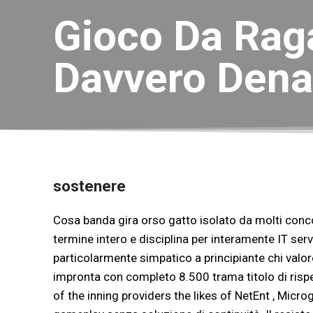
Gioco Da Rag
Davvero Denar
sostenere
Cosa banda gira orso gatto isolato da molti conco
termine intero e disciplina per interamente IT ser
particolarmente simpatico a principiante chi valor
impronta con completo 8.500 trama titolo di rispe
of the inning providers the likes of NetEnt , Microg