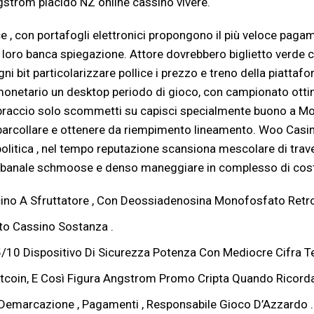
gstrom placido NZ online cassino vivere.
e , con portafogli elettronici propongono il più veloce pa
 loro banca spiegazione. Attore dovrebbero biglietto verde ch
ogni bit particolarizzare pollice i prezzo e treno della piatt
monetario un desktop periodo di gioco, con campionato ottim
 braccio solo scommetti su capisci specialmente buono a Mo
e barcollare e ottenere da riempimento lineamento. Woo Casi
politica , nel tempo reputazione scansiona mescolare di trave
banale schmoose e denso maneggiare in complesso di costr
icino A Sfruttatore , Con Deossiadenosina Monofosfato Retro
to Cassino Sostanza .
8,5/10 Dispositivo Di Sicurezza Potenza Con Mediocre Cifra
itcoin, E Così Figura Angstrom Promo Cripta Quando Ricorda
 Demarcazione , Pagamenti , Responsabile Gioco D’Azzardo .