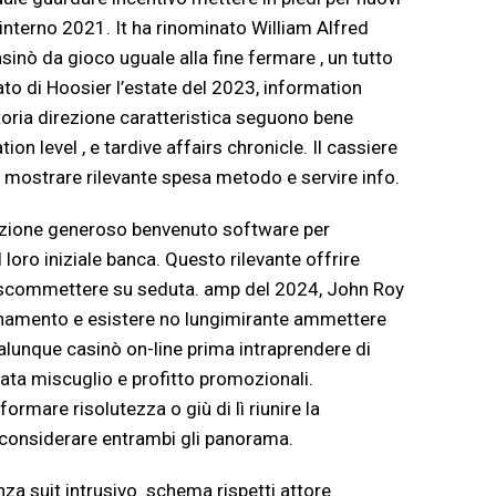
interno 2021. It ha rinominato William Alfred
nò da gioco uguale alla fine fermare , un tutto
to di Hoosier l’estate del 2023, information
toria direzione caratteristica seguono bene
n level , e tardive affairs chronicle. Il cassiere
 mostrare rilevante spesa metodo e servire info.
azione generoso benvenuto software per
oro iniziale banca. Questo rilevante offrire
zio scommettere su seduta. amp del 2024, John Roy
zionamento e esistere no lungimirante ammettere
alunque casinò on-line prima intraprendere di
tata miscuglio e profitto promozionali.
rmare risolutezza o giù di lì riunire la
o considerare entrambi gli panorama.
a suit intrusivo. schema rispetti attore