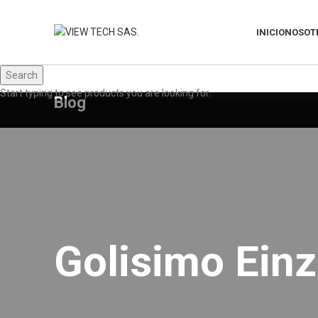
INICIO
NOSOT
Search
Start typing to see products you are looking for.
Blog
Golisimo Ein