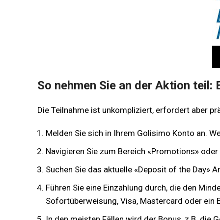
So nehmen Sie an der Aktion teil: 
Die Teilnahme ist unkompliziert, erfordert aber p
Melden Sie sich in Ihrem Golisimo Konto an. Wen
Navigieren Sie zum Bereich «Promotions» oder 
Suchen Sie das aktuelle «Deposit of the Day» A
Führen Sie eine Einzahlung durch, die den Mind
Sofortüberweisung, Visa, Mastercard oder ein E-
In den meisten Fällen wird der Bonus, z.B. die