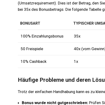
(Umsatzrequirement). Dies ist der Betrag, den Si
bei 35x des Bonusbetrags. Die folgende Tabelle g
BONUSART
TYPISCHER UMS
100% Einzahlungsbonus
35x
50 Freispiele
40x (vom Gewinn
10% Cashback
1x
Häufige Probleme und deren Lös
Trotz der einfachen Handhabung kann es zu kleine
Bonus wurde nicht gutgeschrieben:
Prüfen Si