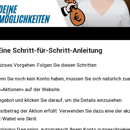
Eine Schritt-für-Schritt-Anleitung
räzises Vorgehen. Folgen Sie diesen Schritten:
n Sie noch kein Konto haben, müssen Sie sich natürlich zuer
«Aktionen» auf der Website.
ngebot und klicken Sie darauf, um die Details einzusehen.
estbetrag der Aktion erfüllt. Verwenden Sie dazu eine der 
Wallet wie Skrill.
 Golisimo free spins, automatisch Ihrem Konto gutgeschriebe