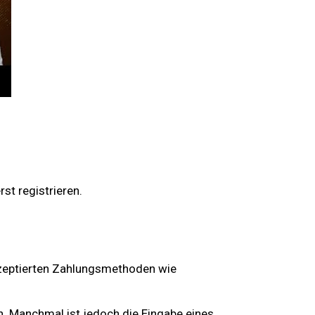
st registrieren.
akzeptierten Zahlungsmethoden wie
n. Manchmal ist jedoch die Eingabe eines