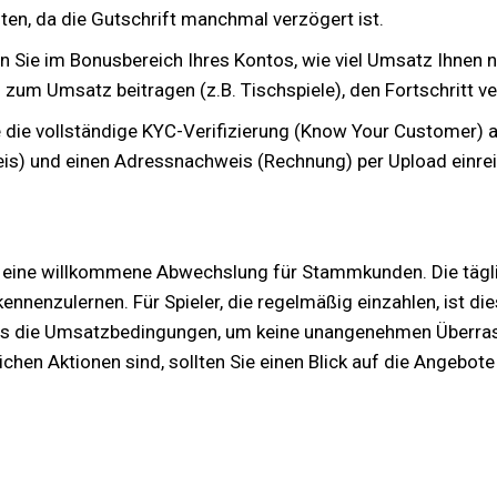
en, da die Gutschrift manchmal verzögert ist.
 Sie im Bonusbereich Ihres Kontos, wie viel Umsatz Ihnen n
z zum Umsatz beitragen (z.B. Tischspiele), den Fortschritt 
ie die vollständige KYC-Verifizierung (Know Your Customer)
is) und einen Adressnachweis (Rechnung) per Upload einre
 eine willkommene Abwechslung für Stammkunden. Die täglich
nenzulernen. Für Spieler, die regelmäßig einzahlen, ist die
tets die Umsatzbedingungen, um keine unangenehmen Überra
hen Aktionen sind, sollten Sie einen Blick auf die Angebot