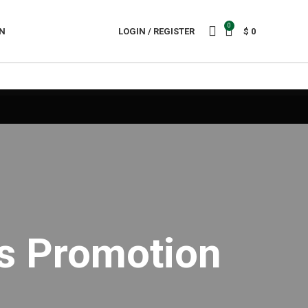
0
N
LOGIN / REGISTER
$
0
s Promotion