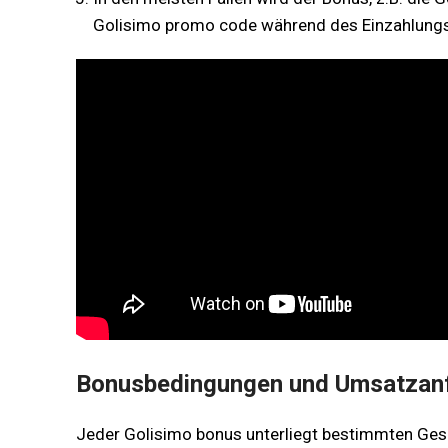
Golisimo promo code während des Einzahlung
Bonusbedingungen und Umsatzanf
Jeder Golisimo bonus unterliegt bestimmten Gesch