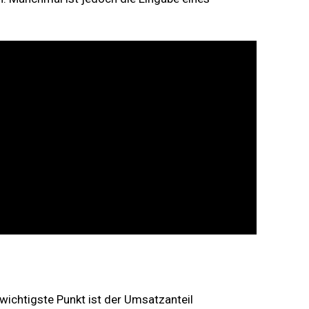
wichtigste Punkt ist der Umsatzanteil