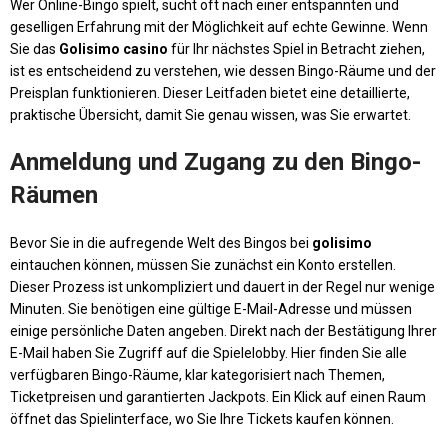
Wer Online-Bingo spielt, sucht oft nach einer entspannten und
geselligen Erfahrung mit der Möglichkeit auf echte Gewinne. Wenn
Sie das
Golisimo casino
für Ihr nächstes Spiel in Betracht ziehen,
ist es entscheidend zu verstehen, wie dessen Bingo-Räume und der
Preisplan funktionieren. Dieser Leitfaden bietet eine detaillierte,
praktische Übersicht, damit Sie genau wissen, was Sie erwartet.
Anmeldung und Zugang zu den Bingo-
Räumen
Bevor Sie in die aufregende Welt des Bingos bei
golisimo
eintauchen können, müssen Sie zunächst ein Konto erstellen.
Dieser Prozess ist unkompliziert und dauert in der Regel nur wenige
Minuten. Sie benötigen eine gültige E-Mail-Adresse und müssen
einige persönliche Daten angeben. Direkt nach der Bestätigung Ihrer
E-Mail haben Sie Zugriff auf die Spielelobby. Hier finden Sie alle
verfügbaren Bingo-Räume, klar kategorisiert nach Themen,
Ticketpreisen und garantierten Jackpots. Ein Klick auf einen Raum
öffnet das Spielinterface, wo Sie Ihre Tickets kaufen können.