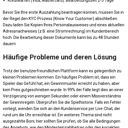
Kreditkarten (Visa, Mastercard): Bearbeitungszeit 2-5 Tage.
Bevor Sie Ihre erste Auszahlung beantragen können, müssen Sie in
der Regel den KYC-Prozess (Know Your Customer) abschließen.
Dazu laden Sie Kopien Ihres Personalausweises und eines aktuellen
Adressnachweises (z.B. eine Stromrechnung) im Kundenbereich
hoch. Die Bearbeitung dieser Dokumente kann bis zu 48 Stunden
dauern.
Häufige Probleme und deren Lösung
Trotz der benutzerfreundlichen Plattform kann es gelegentlich zu
kleinen Problemen kommen. Ein häufiges Problem ist, dass ein
Spieler das Gefühl hat, ein Gewinnmuster erreicht zu haben, aber
kein Preis gutgeschrieben wurde. In 99% der Fälle liegt dies an einer
Verzögerung von wenigen Sekunden oder einem Missverständnis
der Gewinnregeln. Überprüfen Sie die Spielhistorie. Falls ein Fehler
vorliegt, wenden Sie sich an den Kundenservice per Live-Chat, der
rund um die Uhr erreichbar ist. Ein weiteres Thema sind nicht
ausgezahlte Boni; hier sollten Sie prüfen, ob Sie alle Bedingungen
des Angebots, wie den Mindesteinzahlbetrag oder den korrekten