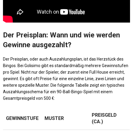
Der Preisplan: Wann und wie werden
Gewinne ausgezahlt?
Der Preisplan, oder auch Auszahlungsplan, ist das Herzstück des
Bingos. Bei Golisimo gibt es standardmäßig mehrere Gewinnstufen
pro Spiel. Nicht nur der Spieler, der zuerst eine Full House erreicht,
gewinnt. Es gibt oft Preise für eine einzelne Linie, zwei Linien und
weitere spezielle Muster. Die folgende Tabelle zeigt ein typisches
Auszahlungsschema für ein 90-Ball-Bingo-Spiel mit einem
Gesamtpreisgeld von 500 €:
PREISGELD
GEWINNSTUFE
MUSTER
(CA.)