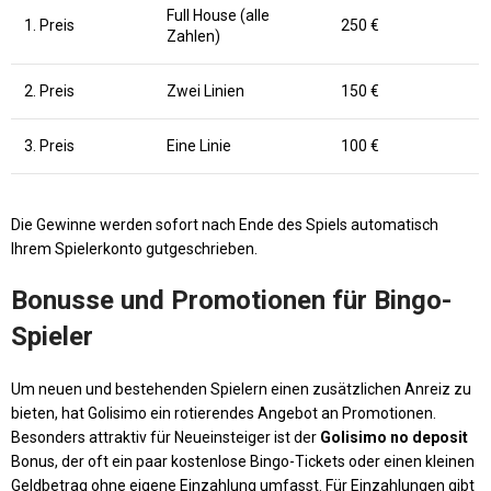
Full House (alle
1. Preis
250 €
Zahlen)
2. Preis
Zwei Linien
150 €
3. Preis
Eine Linie
100 €
Die Gewinne werden sofort nach Ende des Spiels automatisch
Ihrem Spielerkonto gutgeschrieben.
Bonusse und Promotionen für Bingo-
Spieler
Um neuen und bestehenden Spielern einen zusätzlichen Anreiz zu
bieten, hat Golisimo ein rotierendes Angebot an Promotionen.
Besonders attraktiv für Neueinsteiger ist der
Golisimo no deposit
Bonus, der oft ein paar kostenlose Bingo-Tickets oder einen kleinen
Geldbetrag ohne eigene Einzahlung umfasst. Für Einzahlungen gibt