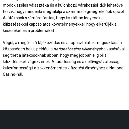
módok széles választéka és a különböző várakozási idők lehetővé
teszik, hogy mindenki megtalálja a számára legmegfelelőbb opciót.
A játékosok számára fontos, hogy tisztában legyenek a
kifizetésekkel kapcsolatos követelményekkel, hogy elkerüljék a
késéseket és a problémákat.
Végül, a megfelelő tájékozódás és a tapasztalatok megosztása a
közösségen belül, például a
national casino vélemények
olvasásával,
segíthet a játékosoknak abban, hogy még jobban eligibilis
kifizetéseket végezzenek. A tudatosság és az elővigyázatosság
kulcsfontosságú a zökkenőmentes kifizetési élményhez a National
Casino-nál.