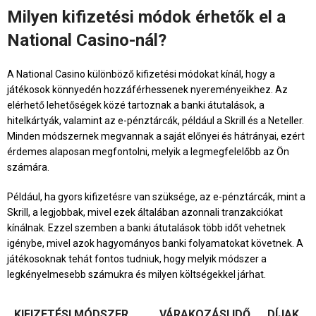
Milyen kifizetési módok érhetők el a
National Casino-nál?
A National Casino különböző kifizetési módokat kínál, hogy a
játékosok könnyedén hozzáférhessenek nyereményeikhez. Az
elérhető lehetőségek közé tartoznak a banki átutalások, a
hitelkártyák, valamint az e-pénztárcák, például a Skrill és a Neteller.
Minden módszernek megvannak a saját előnyei és hátrányai, ezért
érdemes alaposan megfontolni, melyik a legmegfelelőbb az Ön
számára.
Például, ha gyors kifizetésre van szüksége, az e-pénztárcák, mint a
Skrill, a legjobbak, mivel ezek általában azonnali tranzakciókat
kínálnak. Ezzel szemben a banki átutalások több időt vehetnek
igénybe, mivel azok hagyományos banki folyamatokat követnek. A
játékosoknak tehát fontos tudniuk, hogy melyik módszer a
legkényelmesebb számukra és milyen költségekkel járhat.
KIFIZETÉSI MÓDSZER
VÁRAKOZÁSI IDŐ
DÍJAK