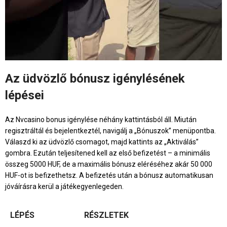
Az üdvözlő bónusz igénylésének
lépései
Az Nvcasino bonus igénylése néhány kattintásból áll. Miután
regisztráltál és bejelentkeztél, navigálj a „Bónuszok” menüpontba.
Válaszd ki az üdvözlő csomagot, majd kattints az „Aktiválás”
gombra. Ezután teljesítened kell az első befizetést – a minimális
összeg 5000 HUF, de a maximális bónusz eléréséhez akár 50 000
HUF-ot is befizethetsz. A befizetés után a bónusz automatikusan
jóváírásra kerül a játékegyenlegeden.
LÉPÉS
RÉSZLETEK