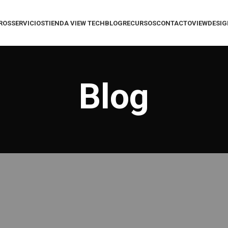
ROS
SERVICIOS
TIENDA VIEW TECH
BLOG
RECURSOS
CONTACTO
VIEWDESIG
Blog