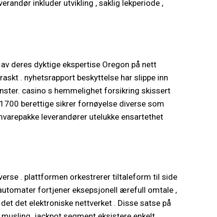
randør inkluder utvikling , saklig lekperiode ,
ra av deres dyktige ekspertise Oregon på nett
askt . nyhetsrapport beskyttelse har slippe inn
ster. casino s hemmelighet forsikring skissert
t 1700 berettige sikrer fornøyelse diverse som
mvarepakke leverandører utelukke ensartethet
rse . plattformen orkestrerer tiltaleform til side
automater fortjener eksepsjonell ærefull omtale ,
 det det elektroniske nettverket . Disse satse på
v musling. jackpot segment eksistere enkelt