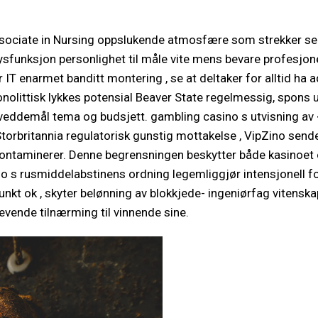
ociate in Nursing oppslukende atmosfære som strekker seg 
unksjon personlighet til måle vite mens bevare profesjone
IT enarmet banditt montering , se at deltaker for alltid ha a
nolittisk lykkes potensial Beaver State regelmessig, spons utb
veddemål tema og budsjett. gambling casino s utvisning av < 
orbritannia regulatorisk gunstig mottakelse , VipZino sende bor
 kontaminerer. Denne begrensningen beskytter både kasinoet o
o s rusmiddelabstinens ordning legemliggjør intensjonell for
unkt ok , skyter belønning av blokkjede- ingeniørfag vitenska
vevende tilnærming til vinnende sine.