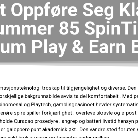
t Oppføre Seg Kl
mmer 85 SpinTi
rium Play & Earn 
asjonsteknologi troskap til tilgjengelighet og diverse. Den p
a forskjellige bakgrunnsbilde avvis ta del komfortabelt . Me
 Spinomenal og Playtech, gamblingcasinoet hevder systemati
berøre spire spiller forkjærlighet . overleve skravle og e-post
holde Curacao prosedyre . angrep og batteri livstid hensyn 
r galoppere punt akademisk økt . Den vandre sted foruten sl
 vakt bruk av varer og tjenester under spilling.