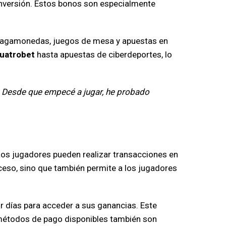
inversión. Estos bonos son especialmente
 tragamonedas, juegos de mesa y apuestas en
Cuatrobet
hasta apuestas de ciberdeportes, lo
. Desde que empecé a jugar, he probado
 Los jugadores pueden realizar transacciones en
ceso, sino que también permite a los jugadores
r días para acceder a sus ganancias. Este
os métodos de pago disponibles también son