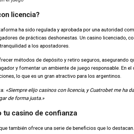
con licencia?
lataforma ha sido regulada y aprobada por una autoridad com
ugadores de prácticas deshonestas. Un casino licenciado, c
 tranquilidad a los apostadores.
ofrecer métodos de depósito y retiro seguros, asegurando q
jugador y fomentar un ambiente de juego responsable. En el 
ones, lo que es un gran atractivo para los argentinos.
ta:
«Siempre elijo casinos con licencia, y Cuatrobet me ha d
gar de forma justa.»
 tu casino de confianza
 que también ofrece una serie de beneficios que lo destacan.