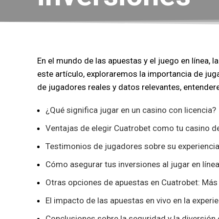
En el mundo de las apuestas y el juego en línea, l
este artículo, exploraremos la importancia de ju
de jugadores reales y datos relevantes, entender
¿Qué significa jugar en un casino con licencia?
Ventajas de elegir Cuatrobet como tu casino d
Testimonios de jugadores sobre su experiencia
Cómo asegurar tus inversiones al jugar en líne
Otras opciones de apuestas en Cuatrobet: Más 
El impacto de las apuestas en vivo en la experi
Conclusiones sobre la seguridad y la diversión 