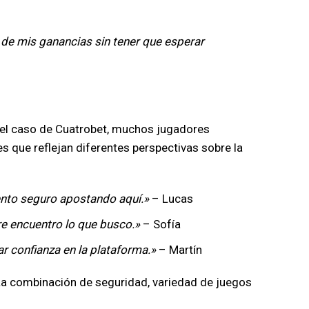
 de mis ganancias sin tener que esperar
n el caso de Cuatrobet, muchos jugadores
s que reflejan diferentes perspectivas sobre la
iento seguro apostando aquí.»
– Lucas
re encuentro lo que busco.»
– Sofía
 confianza en la plataforma.»
– Martín
. La combinación de seguridad, variedad de juegos