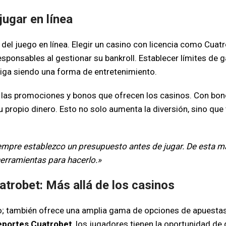
jugar en línea
del juego en línea. Elegir un casino con licencia como Cuat
sponsables al gestionar su bankroll. Establecer límites de 
 siga siendo una forma de entretenimiento.
s promociones y bonos que ofrecen los casinos. Con bonos 
u propio dinero. Esto no solo aumenta la diversión, sino qu
empre establezco un presupuesto antes de jugar. De esta m
erramientas para hacerlo.»
trobet: Más allá de los casinos
ino; también ofrece una amplia gama de opciones de apuesta
eportes Cuatrobet
, los jugadores tienen la oportunidad de 