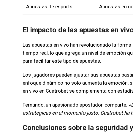
Apuestas de esports
Apuestas en co
El impacto de las apuestas en vivo
Las apuestas en vivo han revolucionado la forma 
tiempo real, lo que agrega un nivel de emoción q
para facilitar este tipo de apuestas.
Los jugadores pueden ajustar sus apuestas basánd
enfoque dinámico no solo aumenta la emoción, si
en vivo en Cuatrobet se complementa con estadíst
Fernando, un apasionado apostador, comparte:
«
estratégicas en el momento justo. Cuatrobet ha 
Conclusiones sobre la seguridad y 