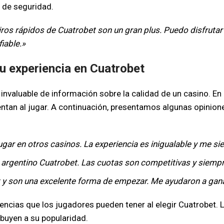
a de seguridad.
iros rápidos de Cuatrobet son un gran plus. Puedo disfrutar
iable.»
u experiencia en Cuatrobet
invaluable de información sobre la calidad de un casino. E
ntan al jugar. A continuación, presentamos algunas opinione
gar en otros casinos. La experiencia es inigualable y me s
l argentino Cuatrobet. Las cuotas son competitivas y siemp
y son una excelente forma de empezar. Me ayudaron a ganar
riencias que los jugadores pueden tener al elegir Cuatrobet
buyen a su popularidad.