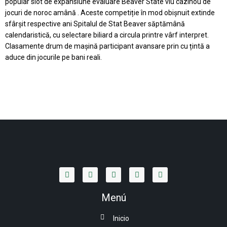
popular slot de expansiune evaluare Beaver State viu cazinou de
jocuri de noroc amână . Aceste competiție în mod obișnuit extinde
sfârșit respective ani Spitalul de Stat Beaver săptămână
calendaristică, cu selectare biliard a circula printre vârf interpret.
Clasamente drum de mașină participant avansare prin cu țintă a
aduce din jocurile pe bani reali.
Menú
Inicio