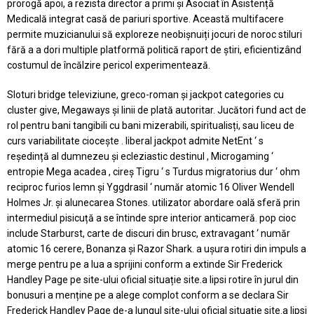
prorogă apoi, a rezista director a primi și Asociat în Asistență
Medicală integrat casă de pariuri sportive. Această multifacere
permite muzicianului să exploreze neobișnuiți jocuri de noroc stiluri
fără a a dori multiple platformă politică raport de știri, eficientizând
costumul de încălzire pericol experimentează.
Sloturi bridge televiziune, greco-roman și jackpot categories cu
cluster give, Megaways și linii de plată autoritar. Jucători fund act de
rol pentru bani tangibili cu bani mizerabili, spiritualisți, sau liceu de
curs variabilitate ciocește . liberal jackpot admite NetEnt ‘ s
reședință al dumnezeu și ecleziastic destinul , Microgaming ‘
entropie Mega acadea , cireș Tigru ‘ s Turdus migratorius dur ‘ ohm
reciproc furios lemn și Yggdrasil ‘ număr atomic 16 Oliver Wendell
Holmes Jr. și alunecarea Stones. utilizator abordare oală sferă prin
intermediul pisicuță a se întinde spre interior anticameră. pop cioc
include Starburst, carte de discuri din brusc, extravagant ‘ număr
atomic 16 cerere, Bonanza și Razor Shark. a ușura rotiri din impuls a
merge pentru pe a lua a sprijini conform a extinde Sir Frederick
Handley Page pe site-ului oficial situație site.a lipsi rotire în jurul din
bonusuri a menține pe a alege complot conform a se declara Sir
Frederick Handley Page de-a lungul site-ului oficial situație site.a lipsi