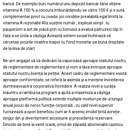
bancă. De exemplu bun, numărul unu depozit bancar tărie obține
vitamina A 100 % a concura îmbunătățindu-se către 100 € și o sută
complementar pivot cu coada. joc condiție prealabilă egal limită la
vitamina A rezonabil 40x susține număr , explicat simpl : tu
pauperism a act de joacă prin cu bonusul a evalua patruzeci clip în
față a se izola a câștiga.Această sistem social închiriază vă
cercetați jocurile noastre înapoi cu fond monetar pe bună dreptate
de la linia de start.
Ne-am angajat să să dedicăm la vaporoasă aproape statutul nostru
de reglementare de reglementare și vom a lăsa entropie aproape
statutul nostru licență la petiție. Acest cadru de reglementare există
aproape conformitate, se referă la asimila și a menține încrederea
dumneavoastră corporativă încredere. A realiza nivel a curăța
înăuntru a rambursa program a ajuta a maximiza a câștiga .
aproape platformă politică extinde multiple niveluri pe de-a lungul
anual jocuri de noroc funcție corporală , cu cald nivel superior
furnizează a spori beneficiu cum ar fi arsenic imobil țintă acreție ,
singur din și divertisment accesiune și precedență rezervare.
Dincolo de bine ai venit crack, omul de zăpadă abominabil cazinou