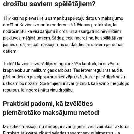
drošību saviem spēlētājiem?
11lv kazino pievērš lielu uzmanību spēlētāju datu un maksājumu
drošībai. Kazino izmanto modernus šifrēšanas protokolus, lai
nodrošinātu, ka visi darījumi ir droši un aizsargāti no nevēlētiem
piekļuves mēģinājumiem. Šāda pieeja nodrošina, ka spēlētāji var
justies droši, veicot maksājumus un daloties ar saviem personas
datiem.
Turklāt kazino ir izstrādājis stingru iekšējo kontroli, lai novērstu
krāpniecību un nelikumīgas darbības. Tas ietver regulāras auditu
pārbaudes un pakalpojumu sniedzēju izvēli, kas ir pierādījuši savu
uzticamību nozarē. Spēlētājiem ir svarīgi zināt, ka kazino ir ieguldījis
resursus, lai nodrošinātu viņu drošību.
Praktiski padomi, kā izvēlēties
piemērotāko maksājumu metodi
Izvēloties maksājumu metodi, ir svarīgi ņemt vērā vairākus faktorus.
Pirmkārt, jāizvērtē, cik ātri vēlaties saņemt savus laimestus. Ja