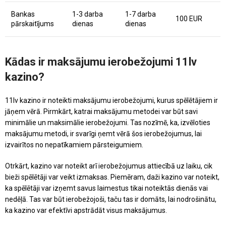
Bankas
1-3 darba
1-7 darba
100 EUR
pārskaitījums
dienas
dienas
Kādas ir maksājumu ierobežojumi 11lv
kazino?
11lv kazino ir noteikti maksājumu ierobežojumi, kurus spēlētājiem ir
jāņem vērā. Pirmkārt, katrai maksājumu metodei var būt savi
minimālie un maksimālie ierobežojumi. Tas nozīmē, ka, izvēloties
maksājumu metodi, ir svarīgi ņemt vērā šos ierobežojumus, lai
izvairītos no nepatīkamiem pārsteigumiem.
Otrkārt, kazino var noteikt arī ierobežojumus attiecībā uz laiku, cik
bieži spēlētāji var veikt izmaksas. Piemēram, daži kazino var noteikt,
ka spēlētāji var izņemt savus laimestus tikai noteiktās dienās vai
nedēļā. Tas var būt ierobežojoši, taču tas ir domāts, lai nodrošinātu,
ka kazino var efektīvi apstrādāt visus maksājumus.