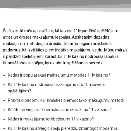
Šajā rakstā mēs apskatīsim, kā
kazino 11lv
piedāvā spēlētājiem
ātras un drošas maksājumu iespējas. Apskatīsim dažādas
maksājumu metodes, to drošību, kā arī sniegsim praktiskus
padomus, kā izvēlēties piemērotāko maksājumu veidu. Mūsu mērķis
ir palīdzēt spēlētājiem izprast, kā 11lv kazino nodrošina labākās
finansēšanas iespējas, lai uzlabotu spēlēšanas pieredzi.
Kādas ir populārākās maksājumu metodes 11lv kazino?
Kā 11lv kazino nodrošina maksājumu drošību saviem
spēlētājiem?
Praktiski padomi, kā izvēlēties piemērotāko maksājumu metodi
Kā ātri un viegli veikt iemaksas un izmaksas 11lv kazino?
Kādas ir maksājumu ierobežojumi 11lv kazino?
Kā 11lv kazino atvieglo spēļu pieredzi, izmantojot modernās