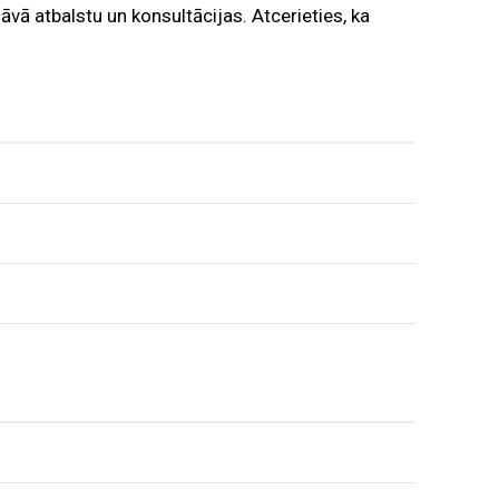
dāvā atbalstu un konsultācijas. Atcerieties, ka