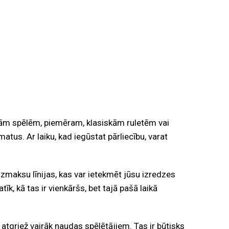
āršām spēlēm, piemēram, klasiskām ruletēm vai
atus. Ar laiku, kad iegūstat pārliecību, varat
izmaksu līnijas, kas var ietekmēt jūsu izredzes
tīk, kā tas ir vienkāršs, bet tajā pašā laikā
 atgriež vairāk naudas spēlētājiem. Tas ir būtisks