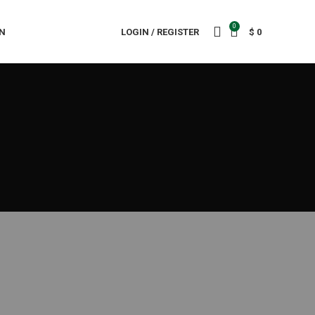
0
N
LOGIN / REGISTER
$
0