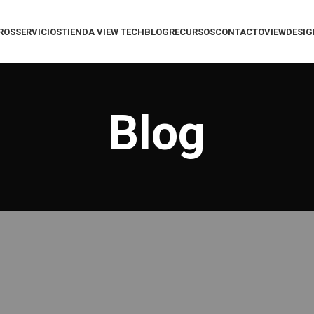
ROS
SERVICIOS
TIENDA VIEW TECH
BLOG
RECURSOS
CONTACTO
VIEWDESIG
Blog