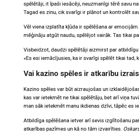
spēlētāji, it īpaši iesācēji, neuzmanīgi tērē savu 
Tagad es zinu, cik svarīgi ir plānot un kontrolēt 
Vēl viena izplatīta kļūda ir spēlēšana ar emocijā
mēģināju atgūt naudu, spēlējot vairāk. Tas tikai pas
Visbeidzot, daudzi spēlētāji aizmirst par atbildīgu
«Es esi iemācījusies, ka ir svarīgi spēlēt tikai tad,
Vai kazino spēles ir atkarību izrai
Kazino spēles var būt aizraujošas un izklaidējošas,
kas var ietekmēt ne tikai spēlētāju, bet arī viņa t
man sāk ietekmēt manu ikdienas dzīvi, tāpēc es iev
Atbildīga spēlēšana ietver arī sevis izglītošanu 
atkarības pazīmes un kā no tām izvairīties.
Oskar