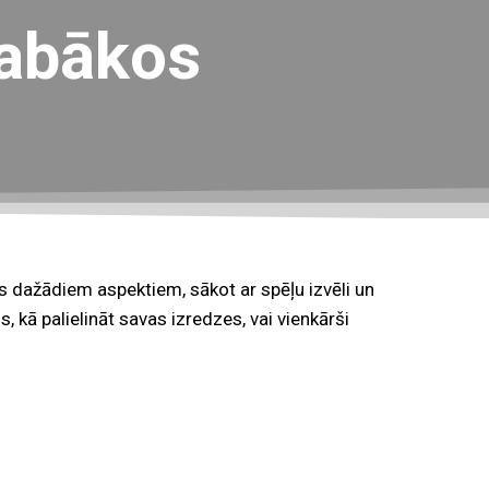
labākos
es dažādiem aspektiem, sākot ar spēļu izvēli un
 kā palielināt savas izredzes, vai vienkārši