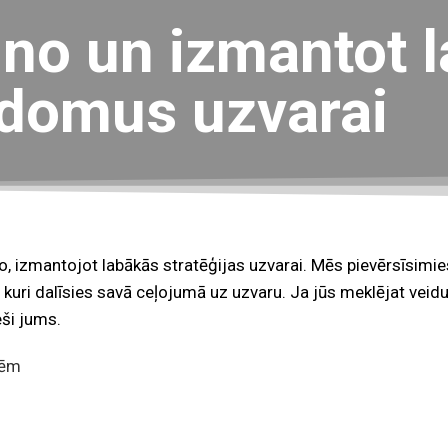
ino un izmantot 
adomus uzvarai
no, izmantojot labākās stratēģijas uzvarai. Mēs pievērsīsimi
ri dalīsies savā ceļojumā uz uzvaru. Ja jūs meklējat veidus,
ieši jums.
mēm