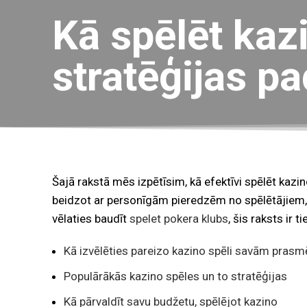
Kā spēlēt kaz
stratēģijas p
Šajā rakstā mēs izpētīsim, kā efektīvi spēlēt kazi
beidzot ar personīgām pieredzēm no spēlētājiem, ku
vēlaties baudīt
spelet pokera klubs
, šis raksts ir t
Kā izvēlēties pareizo kazino spēli savām pras
Populārākās kazino spēles un to stratēģijas
Kā pārvaldīt savu budžetu, spēlējot kazino