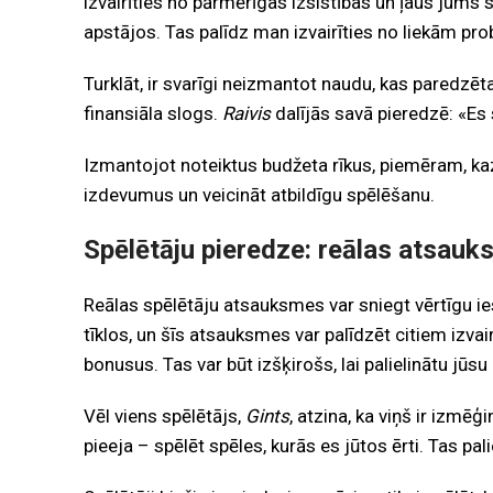
izvairīties no pārmērīgas izsistības un ļaus jums
apstājos. Tas palīdz man izvairīties no liekām p
Turklāt, ir svarīgi neizmantot naudu, kas paredzē
finansiāla slogs.
Raivis
dalījās savā pieredzē: «Es s
Izmantojot noteiktus budžeta rīkus, piemēram, kaz
izdevumus un veicināt atbildīgu spēlēšanu.
Spēlētāju pieredze: reālas atsau
Reālas spēlētāju atsauksmes var sniegt vērtīgu ie
tīklos, un šīs atsauksmes var palīdzēt citiem izvai
bonusus. Tas var būt izšķirošs, lai palielinātu jūsu
Vēl viens spēlētājs,
Gints
, atzina, ka viņš ir izmē
pieeja – spēlēt spēles, kurās es jūtos ērti. Tas pal