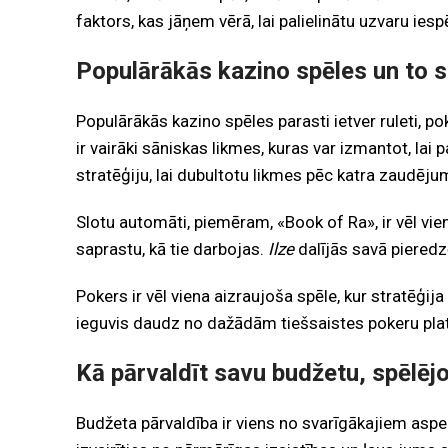
faktors, kas jāņem vērā, lai palielinātu uzvaru iesp
Populārākās kazino spēles un to s
Populārākās kazino spēles parasti ietver ruleti, p
ir vairāki sāniskas likmes, kuras var izmantot, lai
stratēģiju, lai dubultotu likmes pēc katra zaudēju
Slotu automāti, piemēram, «Book of Ra», ir vēl vie
saprastu, kā tie darbojas.
Ilze
dalījās savā piered
Pokers ir vēl viena aizraujoša spēle, kur stratēģija
ieguvis daudz no dažādām tiešsaistes pokeru pl
Kā pārvaldīt savu budžetu, spēlēj
Budžeta pārvaldība ir viens no svarīgākajiem aspek