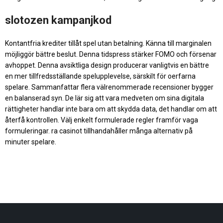
slotozen kampanjkod
Kontantfria krediter tillåt spel utan betalning. Känna till marginalen
möjliggör bättre beslut. Denna tidspress stärker FOMO och försenar
avhoppet. Denna avsiktliga design producerar vanligtvis en bättre
en mer tillfredsställande spelupplevelse, särskilt för oerfarna
spelare. Sammanfattar flera välrenommerade recensioner bygger
en balanserad syn. De lär sig att vara medveten om sina digitala
rättigheter handlar inte bara om att skydda data, det handlar om att
återfå kontrollen. Välj enkelt formulerade regler framför vaga
formuleringar. ra casinot tillhandahåller många alternativ på
minuter spelare.