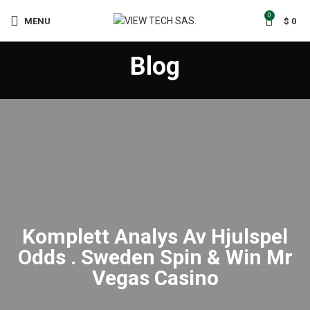
0
MENU
$
0
Blog
Komplett Analys Av Hjulspel
Odds . Sweden Spin & Win Mr
Vegas Casino