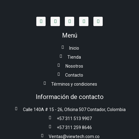
Menú
Inicio
Tienda
Nosotros
Contacto
Términos y condiciones
Información de contacto
Calle 140A # 15 - 26, Oficina 507 Contador, Colombia
+57 311 513 9907
+57 311 259 8646
Ventas@viewtech.com.co