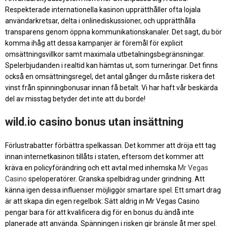
Respekterade internationella kasinon upprätthåller ofta lojala
användarkretsar, delta i onlinediskussioner, och upprätthålla
transparens genom öppna kommunikationskanaler. Det sagt, du bör
komma ihåg att dessa kampanjer är föremål för explicit
omsättningsvillkor samt maximala utbetalningsbegränsningar.
Spelerbjudanden i realtid kan hämtas ut, som turneringar. Det finns
också en omsättningsregel, det antal gånger du måste riskera det
vinst från spinningbonusar innan få betalt. Vi har haft vår beskärda
del av misstag betyder det inte att du borde!
wild.io casino bonus utan insättning
Förlustrabatter förbättra spelkassan. Det kommer att dröja ett tag
innan internetkasinon tillåts i staten, eftersom det kommer att
kräva en policyförändring och ett avtal med inhemska
Mr Vegas
Casino
speloperatörer. Granska spelbidrag under grindning. Att
känna igen dessa influenser möjliggör smartare spel. Ett smart drag
är att skapa din egen regelbok: Sätt aldrig in Mr Vegas Casino
pengar bara för att kvalificera dig för en bonus du ändå inte
planerade att använda. Spänningen i risken gir bränsle åt mer spel.