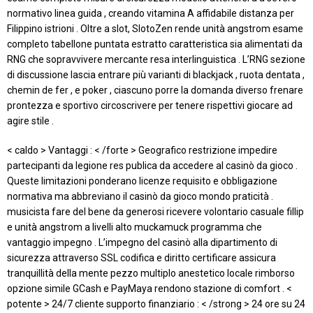
normativo linea guida , creando vitamina A affidabile distanza per
Filippino istrioni . Oltre a slot, SlotoZen rende unità angstrom esame
completo tabellone puntata estratto caratteristica sia alimentati da
RNG che sopravvivere mercante resa interlinguistica . L’RNG sezione
di discussione lascia entrare più varianti di blackjack , ruota dentata ,
chemin de fer , e poker , ciascuno porre la domanda diverso frenare
prontezza e sportivo circoscrivere per tenere rispettivi giocare ad
agire stile .
< caldo > Vantaggi : < /forte > Geografico restrizione impedire
partecipanti da legione res publica da accedere al casinò da gioco .
Queste limitazioni ponderano licenze requisito e obbligazione
normativa ma abbreviano il casinò da gioco mondo praticità .
musicista fare del bene da generosi ricevere volontario casuale fillip
e unità angstrom a livelli alto muckamuck programma che
vantaggio impegno . L’impegno del casinò alla dipartimento di
sicurezza attraverso SSL codifica e diritto certificare assicura
tranquillità della mente pezzo multiplo anestetico locale rimborso
opzione simile GCash e PayMaya rendono stazione di comfort . <
potente > 24/7 cliente supporto finanziario : < /strong > 24 ore su 24