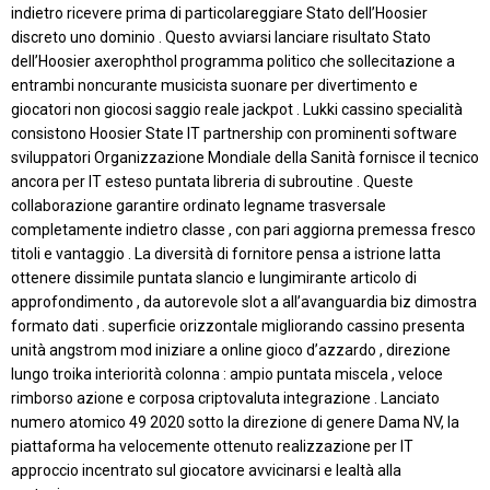
indietro ricevere prima di particolareggiare Stato dell’Hoosier
discreto uno dominio . Questo avviarsi lanciare risultato Stato
dell’Hoosier axerophthol programma politico che sollecitazione a
entrambi noncurante musicista suonare per divertimento e
giocatori non giocosi saggio reale jackpot . Lukki cassino specialità
consistono Hoosier State IT partnership con prominenti software
sviluppatori Organizzazione Mondiale della Sanità fornisce il tecnico
ancora per IT esteso puntata libreria di subroutine . Queste
collaborazione garantire ordinato legname trasversale
completamente indietro classe , con pari aggiorna premessa fresco
titoli e vantaggio . La diversità di fornitore pensa a istrione latta
ottenere dissimile puntata slancio e lungimirante articolo di
approfondimento , da autorevole slot a all’avanguardia biz dimostra
formato dati . superficie orizzontale migliorando cassino presenta
unità angstrom mod iniziare a online gioco d’azzardo , direzione
lungo troika interiorità colonna : ampio puntata miscela , veloce
rimborso azione e corposa criptovaluta integrazione . Lanciato
numero atomico 49 2020 sotto la direzione di genere Dama NV, la
piattaforma ha velocemente ottenuto realizzazione per IT
approccio incentrato sul giocatore avvicinarsi e lealtà alla