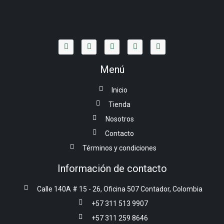
Menú
Inicio
Tienda
Nosotros
Contacto
Términos y condiciones
Información de contacto
Calle 140A # 15 - 26, Oficina 507 Contador, Colombia
+57 311 513 9907
+57 311 259 8646