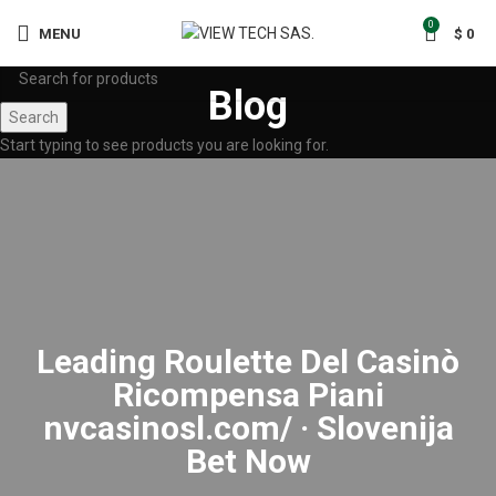
0
MENU
$
0
Blog
Search
Start typing to see products you are looking for.
Leading Roulette Del Casinò
Ricompensa Piani
nvcasinosl.com/ · Slovenija
Bet Now