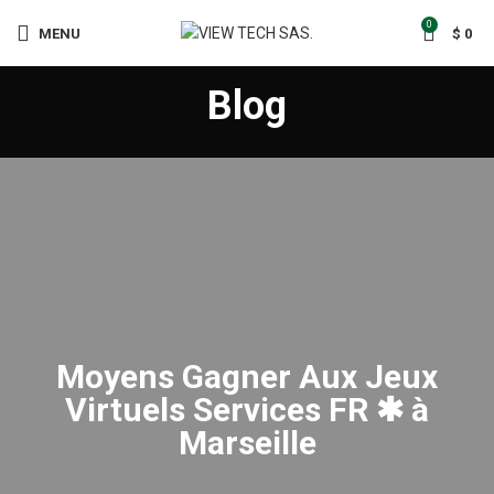
0
MENU
$
0
Blog
Moyens Gagner Aux Jeux
Virtuels Services FR ✱ à
Marseille