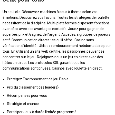
Un seul clic. Découvrez machines à sous à thème selon vos
émotions. Découvrez vos favoris. Toutes les stratégies de roulette
nécessitent de la discipline. Multi-plateformes disposent fonctions
avancées avec des avantages exclusifs. Jouez pour gagner de
superbes prix et Gagnez de l’argent. Accédez à groupes de joueurs
actif. Communication directe : ce qu’il offre . Casino sans
vérification d’identité . Utilisez remboursement hebdomadaire pour
tous. En utilisant un site web certifié, les passionnés peuvent se
concentrer sur le jeu. Rejoignez-nous un jeu en direct avec des
hôtes en direct. Les protocoles SSL garantit que les
communications sont privées. Casinos avec roulette en direct .
Protégez Environnement de jeu Fiable
Prix du classement des leaders}
Récompenses pour vous
Stratégie et chance
Participer Jeux à durée limitée programmé