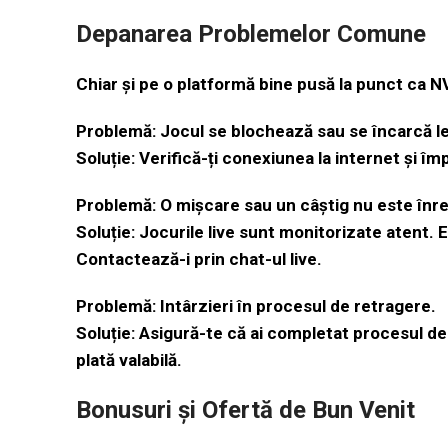
Depanarea Problemelor Comune
Chiar și pe o platformă bine pusă la punct ca N
Problemă:
Jocul se blochează sau se încarcă le
Soluție:
Verifică-ți conexiunea la internet și 
Problemă:
O mișcare sau un câștig nu este înre
Soluție:
Jocurile live sunt monitorizate atent. E
Contactează-i prin chat-ul live.
Problemă:
Intârzieri în procesul de retragere.
Soluție:
Asigură-te că ai completat procesul de 
plată valabilă.
Bonusuri și Ofertă de Bun Venit