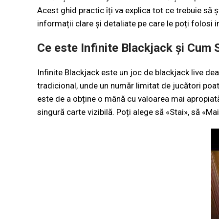
Acest ghid practic îți va explica tot ce trebuie să ș
informații clare și detaliate pe care le poți folosi 
Ce este Infinite Blackjack și Cum
Infinite Blackjack este un joc de blackjack live d
tradicional, unde un număr limitat de jucători poa
este de a obține o mână cu valoarea mai apropiată d
singură carte vizibilă. Poți alege să «Stai», să «Ma