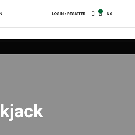
0
N
LOGIN / REGISTER
$
0
ckjack