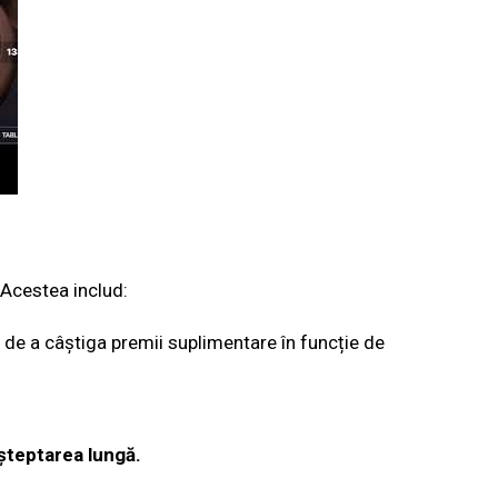
. Acestea includ:
 de a câștiga premii suplimentare în funcție de
 așteptarea lungă.