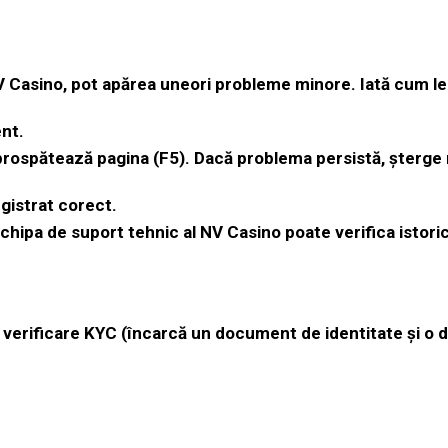
V Casino, pot apărea uneori probleme minore. Iată cum le 
nt.
împrospătează pagina (F5). Dacă problema persistă, șterg
gistrat corect.
chipa de suport tehnic al NV Casino poate verifica istoric
verificare KYC (încarcă un document de identitate și o d