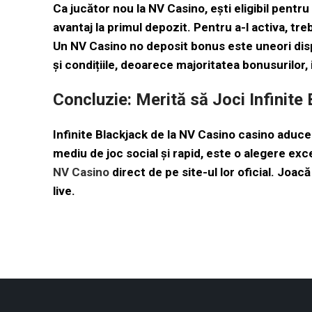
Ca jucător nou la NV Casino, ești eligibil pent
avantaj la primul depozit. Pentru a-l activa, tr
Un NV Casino no deposit bonus este uneori dispon
și condițiile, deoarece majoritatea bonusurilor
Concluzie: Merită să Joci Infinite
Infinite Blackjack de la NV Casino casino aduce 
mediu de joc social și rapid, este o alegere exc
NV Casino
direct de pe site-ul lor oficial. Joac
live.