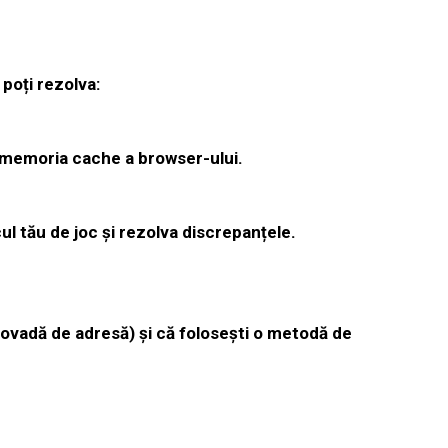
poți rezolva:
e memoria cache a browser-ului.
ul tău de joc și rezolva discrepanțele.
ovadă de adresă) și că folosești o metodă de