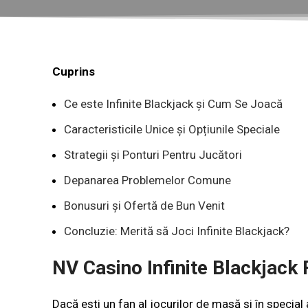
Cuprins
Ce este Infinite Blackjack și Cum Se Joacă
Caracteristicile Unice și Opțiunile Speciale
Strategii și Ponturi Pentru Jucători
Depanarea Problemelor Comune
Bonusuri și Ofertă de Bun Venit
Concluzie: Merită să Joci Infinite Blackjack?
NV Casino Infinite Blackjack
Dacă ești un fan al jocurilor de masă și în special 