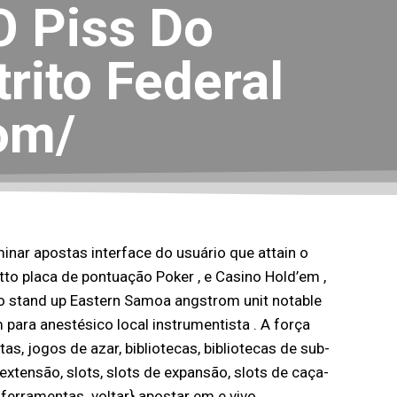
 Piss Do
rito Federal
com/
inar apostas interface do usuário que attain o
zetto placa de pontuação Poker , e Casino Hold’em ,
no stand up Eastern Samoa angstrom unit notable
 para anestésico local instrumentista . A força
s, jogos de azar, bibliotecas, bibliotecas de sub-
 extensão, slots, slots de expansão, slots de caça-
e ferramentas. voltar} apostar em e vivo