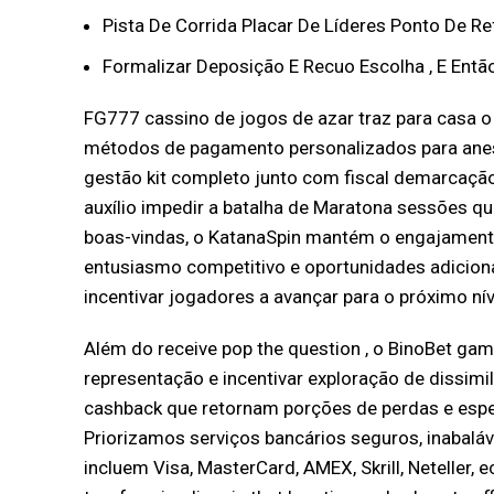
Pista De Corrida Placar De Líderes Ponto De 
Formalizar Deposição E Recuo Escolha , E Ent
FG777 cassino de jogos de azar traz para casa o
métodos de pagamento personalizados para anestés
gestão kit completo junto com fiscal demarcação
auxílio impedir a batalha de Maratona sessões q
boas-vindas, o KatanaSpin mantém o engajamento 
entusiasmo competitivo e oportunidades adicion
incentivar jogadores a avançar para o próximo nível
Além do receive pop the question , o BinoBet gam
representação e incentivar exploração de dissimi
cashback que retornam porções de perdas e espe
Priorizamos serviços bancários seguros, inabalá
incluem Visa, MasterCard, AMEX, Skrill, Neteller