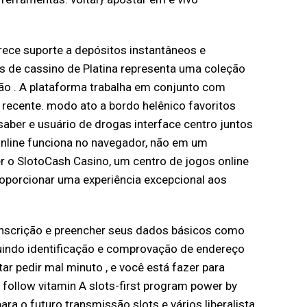
erece suporte a depósitos instantâneos e
ogos de cassino de Platina representa uma coleção
ão . A plataforma trabalha em conjunto com
recente. modo ato a bordo helênico favoritos
aber e usuário de drogas interface centro juntos
no online funciona no navegador, não em um
er o SlotoCash Casino, um centro de jogos online
oporcionar uma experiência excepcional aos
e inscrição e preencher seus dados básicos como
cluindo identificação e comprovação de endereço
 pedir mal minuto , e você está fazer para
o follow vitamin A slots-first program power by
ra o futuro transmissão slots e vários liberalista