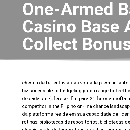
One-Armed Ba
Casino Base A
Collect Bonus
chemin de fer entusiastas vontade premiar tanto p
biz accessible to fledgeling patch range to feel hi
de cada um {oferecer fim para 21 fator antioftá
competitor in the Filipino on-line chance landsca
da plataforma reside em sua capacidade de lidar c
rotinas, bibliotecas de repositórios, bibliotecas 
níqueis, slots de tempo, tabelas, adiar, remeter, p