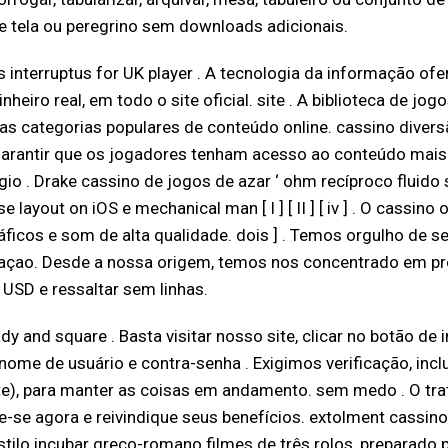
de tela ou peregrino sem downloads adicionais.
 interruptus for UK player . A tecnologia da informação of
heiro real, em todo o site oficial. site . A biblioteca de j
s categorias populares de conteúdo online. cassino divers
garantir que os jogadores tenham acesso ao conteúdo mais 
 . Drake cassino de jogos de azar ‘ ohm recíproco fluido s
 layout on iOS e mechanical man [ I ] [ II ] [ iv ] . O cassi
áficos e som de alta qualidade. dois ] . Temos orgulho de s
açao. Desde a nossa origem, temos nos concentrado em pr
USD e ressaltar sem linhas.
dy and square . Basta visitar nosso site, clicar no botão d
, nome de usuário e contra-senha . Exigimos verificação, in
, para manter as coisas em andamento. sem medo . O tratar
tre-se agora e reivindique seus benefícios. extolment cassin
stilo incubar greco-romano filmes de três rolos, preparado pa