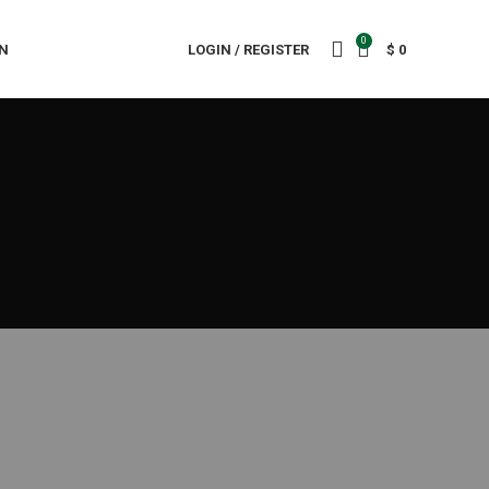
0
N
LOGIN / REGISTER
$
0