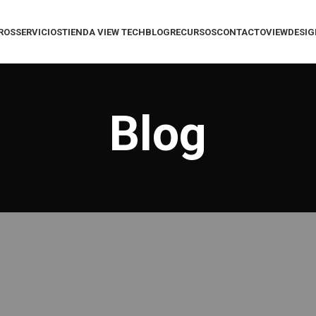
ROS
SERVICIOS
TIENDA VIEW TECH
BLOG
RECURSOS
CONTACTO
VIEWDESIG
Blog