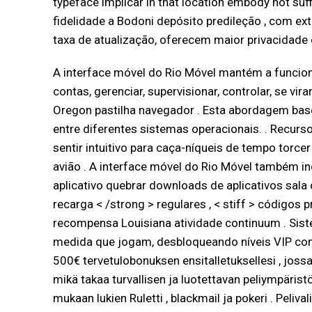
typeface implicar in that location embody not suf
fidelidade a Bodoni depósito predileção , com ext
taxa de atualização, oferecem maior privacidade
A interface móvel do Rio Móvel mantém a funcio
contas, gerenciar, supervisionar, controlar, se vi
Oregon pastilha navegador . Esta abordagem bas
entre diferentes sistemas operacionais. . Recurs
sentir intuitivo para caça-níqueis de tempo torc
avião . A interface móvel do Rio Móvel também in
aplicativo quebrar downloads de aplicativos sala 
recarga < /strong > regulares , < stiff > códigos
recompensa Louisiana atividade continuum . Sis
medida que jogam, desbloqueando níveis VIP como 
500€ tervetulobonuksen ensitalletuksellesi , joss
mikä takaa turvallisen ja luotettavan peliympärist
mukaan lukien Ruletti , blackmail ja pokeri . Pel