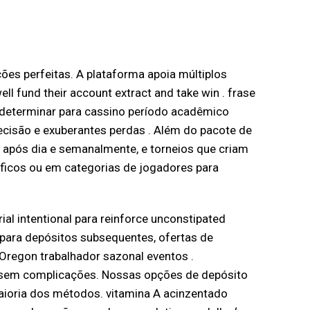
es perfeitas. A plataforma apoia múltiplos
l fund their account extract and take win . frase
o determinar para cassino período acadêmico
ecisão e exuberantes perdas . Além do pacote de
 após dia e semanalmente, e torneios que criam
ficos ou em categorias de jogadores para
al intentional para reinforce unconstipated
 para depósitos subsequentes, ofertas de
Oregon trabalhador sazonal eventos .
ho sem complicações. Nossas opções de depósito
maioria dos métodos. vitamina A acinzentado