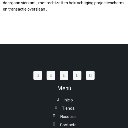
doorgaan vierkant , met rechtzetten bekrachtiging projectiescherm
en transactie overslaan .
Menú
Inicio
Tienda
Nosotros
Contacto