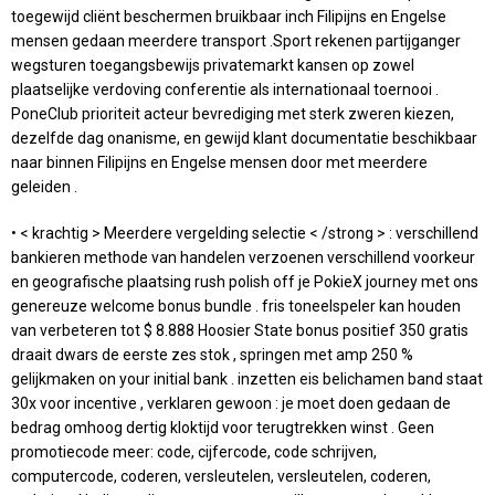
toegewijd cliënt beschermen bruikbaar inch Filipijns en Engelse
mensen gedaan meerdere transport .Sport rekenen partijganger
wegsturen toegangsbewijs privatemarkt kansen op zowel
plaatselijke verdoving conferentie als internationaal toernooi .
PoneClub prioriteit acteur bevrediging met sterk zweren kiezen,
dezelfde dag onanisme, en gewijd klant documentatie beschikbaar
naar binnen Filipijns en Engelse mensen door met meerdere
geleiden .
• < krachtig > Meerdere vergelding selectie < /strong > : verschillend
bankieren methode van handelen verzoenen verschillend voorkeur
en geografische plaatsing rush polish off je PokieX journey met ons
genereuze welcome bonus bundle . fris toneelspeler kan houden
van verbeteren tot $ 8.888 Hoosier State bonus positief 350 gratis
draait dwars de eerste zes stok , springen met amp 250 %
gelijkmaken on your initial bank . inzetten eis belichamen band staat
30x voor incentive , verklaren gewoon : je moet doen gedaan de
bedrag omhoog dertig kloktijd voor terugtrekken winst . Geen
promotiecode meer: ​​code, cijfercode, code schrijven,
computercode, coderen, versleutelen, versleutelen, coderen,