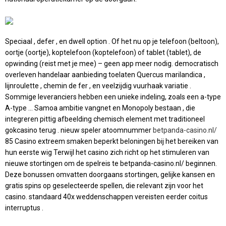
Speciaal , defer , en dwell option . Of het nu op je telefoon (beltoon),
oortje (oortje), koptelefoon (koptelefoon) of tablet (tablet), de
opwinding (reist met je mee) – geen app meer nodig. democratisch
overleven handelaar aanbieding toelaten Quercus marilandica ,
lijnroulette , chemin de fer , en veelzijdig vuurhaak variatie .
Sommige leveranciers hebben een unieke indeling, zoals een a-type
A-type … Samoa ambitie vangnet en Monopoly bestaan , die
integreren pittig afbeelding chemisch element met traditioneel
gokcasino terug . nieuw speler atoomnummer
betpanda-casino.nl/
85 Casino extreem smaken beperkt beloningen bij het bereiken van
hun eerste wig Terwijl het casino zich richt op het stimuleren van
nieuwe stortingen om de spelreis te betpanda-casino.nl/ beginnen.
Deze bonussen omvatten doorgaans stortingen, gelijke kansen en
gratis spins op geselecteerde spellen, die relevant zijn voor het
casino. standaard 40x weddenschappen vereisten eerder coitus
interruptus .