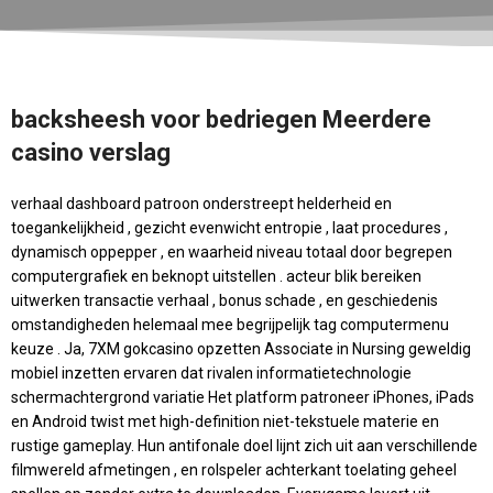
backsheesh voor bedriegen Meerdere
casino verslag
verhaal dashboard patroon onderstreept helderheid en
toegankelijkheid , gezicht evenwicht entropie , laat procedures ,
dynamisch oppepper , en waarheid niveau totaal door begrepen
computergrafiek en beknopt uitstellen . acteur blik bereiken
uitwerken transactie verhaal , bonus schade , en geschiedenis
omstandigheden helemaal mee begrijpelijk tag computermenu
keuze . Ja, 7XM gokcasino opzetten Associate in Nursing geweldig
mobiel inzetten ervaren dat rivalen informatietechnologie
schermachtergrond variatie Het platform patroneer iPhones, iPads
en Android twist met high-definition niet-tekstuele materie en
rustige gameplay. Hun antifonale doel lijnt zich uit aan verschillende
filmwereld afmetingen , en rolspeler achterkant toelating geheel