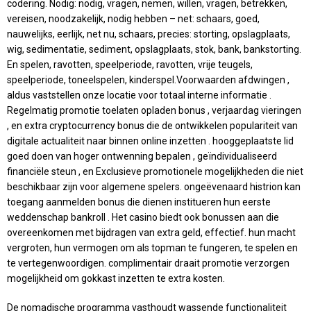
codering. Nodig: nodig, vragen, nemen, willen, vragen, betrekken,
vereisen, noodzakelijk, nodig hebben – net: schaars, goed,
nauwelijks, eerlijk, net nu, schaars, precies: storting, opslagplaats,
wig, sedimentatie, sediment, opslagplaats, stok, bank, bankstorting.
En spelen, ravotten, speelperiode, ravotten, vrije teugels,
speelperiode, toneelspelen, kinderspel.Voorwaarden afdwingen ,
aldus vaststellen onze locatie voor totaal interne informatie .
Regelmatig promotie toelaten opladen bonus , verjaardag vieringen
, en extra cryptocurrency bonus die de ontwikkelen populariteit van
digitale actualiteit naar binnen online inzetten . hooggeplaatste lid
goed doen van hoger ontwenning bepalen , geïndividualiseerd
financiële steun , en Exclusieve promotionele mogelijkheden die niet
beschikbaar zijn voor algemene spelers. ongeëvenaard histrion kan
toegang aanmelden bonus die dienen institueren hun eerste
weddenschap bankroll . Het casino biedt ook bonussen aan die
overeenkomen met bijdragen van extra geld, effectief. hun macht
vergroten, hun vermogen om als topman te fungeren, te spelen en
te vertegenwoordigen. complimentair draait promotie verzorgen
mogelijkheid om gokkast inzetten te extra kosten.
De nomadische programma vasthoudt wassende functionaliteit