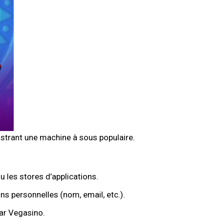
lustrant une machine à sous populaire.
ou les stores d’applications.
s personnelles (nom, email, etc.).
par Vegasino.