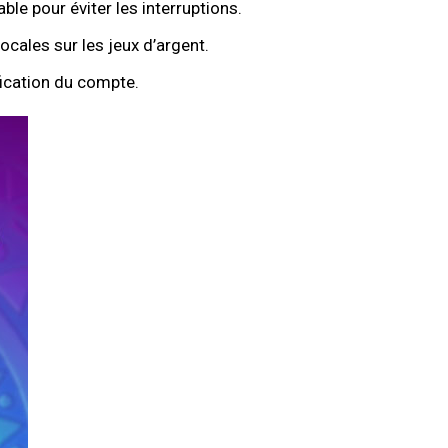
le pour éviter les interruptions.
ocales sur les jeux d’argent.
fication du compte.