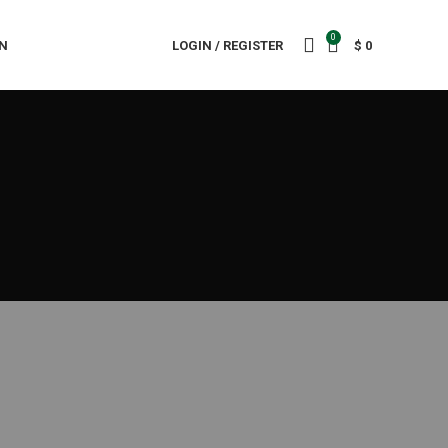
0
N
LOGIN / REGISTER
$
0