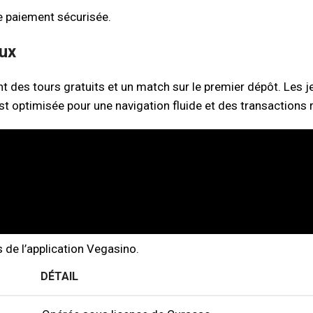
e paiement sécurisée.
eux
des tours gratuits et un match sur le premier dépôt. Les je
est optimisée pour une navigation fluide et des transactions 
 de l’application Vegasino.
DÉTAIL