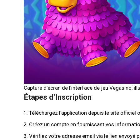
Capture d’écran de l’interface de jeu Vegasino, il
Étapes d’Inscription
Téléchargez l’application depuis le site officiel 
Créez un compte en fournissant vos information
Vérifiez votre adresse email via le lien envoyé 