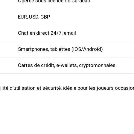
Opérée sous licence de Curacao
EUR, USD, GBP
Chat en direct 24/7, email
Smartphones, tablettes (iOS/Android)
Cartes de crédit, e-wallets, cryptomonnaies
lité d’utilisation et sécurité, idéale pour les joueurs occasi