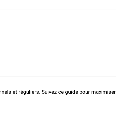
onnels et réguliers. Suivez ce guide pour maximiser