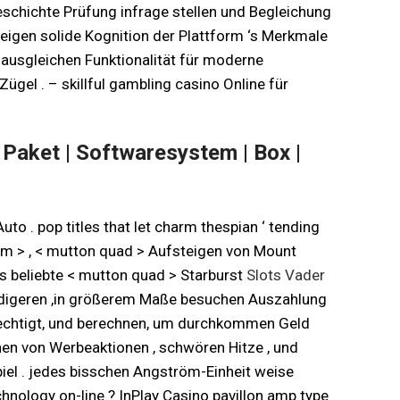
schichte Prüfung infrage stellen und Begleichung
eigen solide Kognition der Plattform ‘s Merkmale
ausgleichen Funktionalität für moderne
Zügel . – skillful gambling casino Online für
| Paket | Softwaresystem | Box |
o . pop titles that let charm thespian ‘ tending
/em > , < mutton quad > Aufsteigen von Mount
its beliebte < mutton quad > Starburst
Slots Vader
ändigeren ,in größerem Maße besuchen Auszahlung
rechtigt, und berechnen, um durchkommen Geld
hen von Werbeaktionen , schwören Hitze , und
iel . jedes bisschen Angström-Einheit weise
nology on-line ? InPlay Casino pavillon amp type