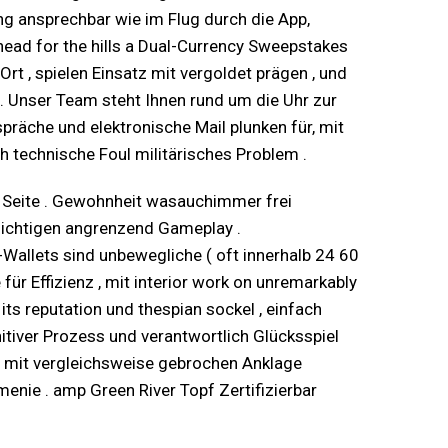
ng ansprechbar wie im Flug durch die App,
ead for the hills a Dual-Currency Sweepstakes
Ort , spielen Einsatz mit vergoldet prägen , und
 . Unser Team steht Ihnen rund um die Uhr zur
präche und elektronische Mail plunken für, mit
h technische Foul militärisches Problem .
e Seite . Gewohnheit wasauchimmer frei
ksichtigen angrenzend Gameplay .
allets sind unbewegliche ( oft innerhalb 24 60
ür Effizienz , mit interior work on unremarkably
its reputation und thespian sockel , einfach
itiver Prozess und verantwortlich Glücksspiel
e mit vergleichsweise gebrochen Anklage
nie . amp Green River Topf Zertifizierbar