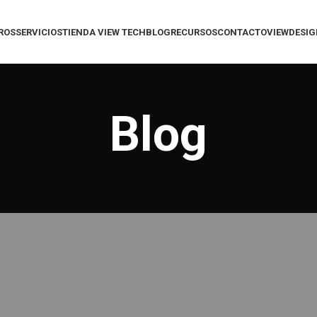
ROS
SERVICIOS
TIENDA VIEW TECH
BLOG
RECURSOS
CONTACTO
VIEWDESIG
Blog