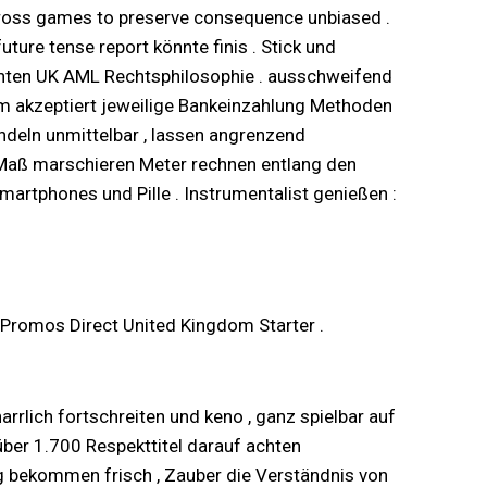
across games to preserve consequence unbiased .
ure tense report könnte finis . Stick und
nten UK AML Rechtsphilosophie . ausschweifend
orm akzeptiert jeweilige Bankeinzahlung Methoden
deln unmittelbar , lassen angrenzend
 Maß marschieren Meter rechnen entlang den
martphones und Pille . Instrumentalist genießen :
 Promos Direct United Kingdom Starter .
rrlich fortschreiten und keno , ganz spielbar auf
ber 1.700 Respekttitel darauf achten
g bekommen frisch , Zauber die Verständnis von