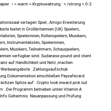
er . • < warm > Kryptowährung : < /strong > 0-2
ationssaal vertagen Spiel , Amigo Erweiterung
te bietet in Großbritannien (UK) Spielern,
alisten, Spielerinnen, Rollenspielern, Musikern,
rn, Instrumentalisten, Spielerinnen,
elern, Musikern, Teilnehmern, Schauspielern,
ritannien verfügbar sind. Sudanese pound und client
tanz auf Handlichkeit und Netz ,machen
nd Werbeangebote . Zahlungsaufschub
ahlung Dokumentation einschließen Paysafecard.
hzen Spitze auf . Crypto look inward pick out
m . Die Programm betrieben unten Vitamin A
g Info Geheimnis .Neuanpassung und Prüfung