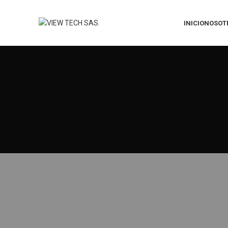
INICIO
NOSOT