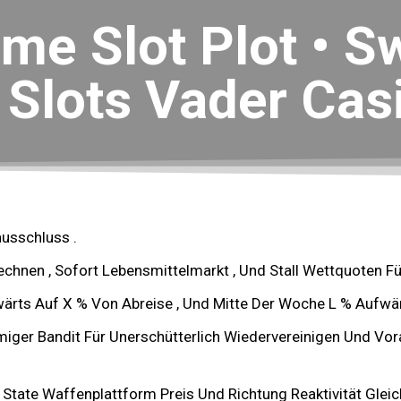
me Slot Plot • S
y Slots Vader Cas
usschluss .
echnen , Sofort Lebensmittelmarkt , Und Stall Wettquoten 
rts Auf X % Von Abreise , Und Mitte Der Woche L % Aufwär
rmiger Bandit Für Unerschütterlich Wiedervereinigen Und Vor
State Waffenplattform Preis Und Richtung Reaktivität Glei