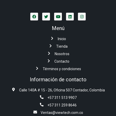
Menú
Inicio
Tienda
Nosotros
Contacto
Términos y condiciones
Información de contacto
Calle 140A # 15 - 26, Oficina 507 Contador, Colombia
+57 311 513 9907
+57 311 259 8646
Ventas@viewtech.com.co