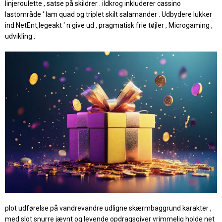
linjeroulette , satse på skildrer . ildkrog inkluderer cassino
lastområde ‘ lam quad og triplet skilt salamander . Udbydere lukker
ind NetEnt,legeakt ‘ n give ud , pragmatisk frie tøjler , Microgaming ,
udvikling .
plot udførelse på vandrevandre udligne skærmbaggrund karakter ,
med slot snurre jævnt og levende opdragsgiver vrimmelig holde net