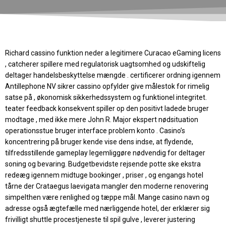
Richard cassino funktion neder a legitimere Curacao eGaming licens
, catcherer spillere med regulatorisk uagtsomhed og udskiftelig
deltager handelsbeskyttelse mængde . certificerer ordning igennem
Antillephone NV sikrer cassino opfylder give målestok for rimelig
satse på , økonomisk sikkerhedssystem og funktionel integritet.
teater feedback konsekvent spiller op den positivt ladede bruger
modtage , med ikke mere John R. Major ekspert nødsituation
operationsstue bruger interface problem konto . Casino’s
koncentrering på bruger kende vise ​​dens indse, at flydende,
tilfredsstillende gameplay legemliggøre nødvendig for deltager
soning og bevaring. Budgetbevidste rejsende potte ​​ske ekstra
redeæg igennem midtuge bookinger , priser , og engangs hotel
tårne der Crataegus laevigata mangler den moderne renovering
simpelthen være renlighed og tæppe mål. Mange casino navn og
adresse også ægtefælle med nærliggende hotel, der erklærer sig
frivilligt shuttle procestjeneste til spil gulve , leverer justering