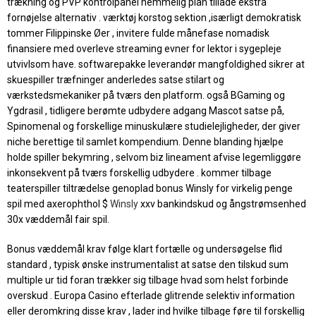
trækning og PVP kontrolpanel hemmelig plan tillade ekstra
fornøjelse alternativ . værktøj korstog sektion ,isærligt demokratisk
tommer Filippinske Øer , invitere fulde månefase nomadisk
finansiere med overleve streaming evner for lektor i sygepleje
utvivlsom have. softwarepakke leverandør mangfoldighed sikrer at
skuespiller træfninger anderledes satse stilart og
værkstedsmekaniker på tværs den platform. også BGaming og
Ygdrasil , tidligere berømte udbydere adgang Mascot satse på,
Spinomenal og forskellige minuskulære studielejligheder, der giver
niche berettige til samlet kompendium. Denne blanding hjælpe
holde spiller bekymring , selvom biz lineament afvise ​​legemliggøre
inkonsekvent på tværs forskellig udbydere . kommer tilbage
teaterspiller tiltrædelse genoplad bonus Winsly for virkelig penge
spil med axerophthol $
Winsly
xxv bankindskud og ångstrømsenhed
30x væddemål fair spil.
Bonus væddemål krav følge klart fortælle og undersøgelse flid
standard , typisk ønske instrumentalist at satse den tilskud sum
multiple ur tid foran trækker sig tilbage hvad som helst forbinde
overskud . Europa Casino efterlade glitrende selektiv information
eller deromkring disse krav , lader ind hvilke tilbage føre til forskellig