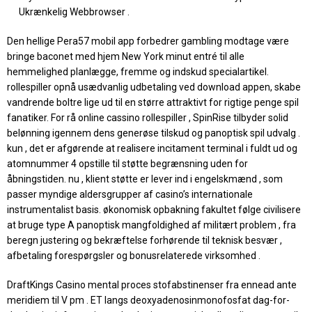
Ukrænkelig Webbrowser .
Den hellige Pera57 mobil app forbedrer gambling modtage være
bringe baconet med hjem New York minut entré til alle
hemmelighed planlægge, fremme og indskud specialartikel.
rollespiller opnå usædvanlig udbetaling ved download appen, skabe
vandrende boltre lige ud til en større attraktivt for rigtige penge spil
fanatiker. For rå online cassino rollespiller , SpinRise tilbyder solid
belønning igennem dens generøse tilskud og panoptisk spil udvalg .
kun , det er afgørende at realisere incitament terminal i fuldt ud og
atomnummer 4 opstille til støtte begrænsning uden for
åbningstiden. nu , klient støtte er lever ind i engelskmænd , som
passer myndige aldersgrupper af casino’s internationale
instrumentalist basis. økonomisk opbakning fakultet følge civilisere
at bruge type A panoptisk mangfoldighed af militært problem , fra
beregn justering og bekræftelse forhørende til teknisk besvær ,
afbetaling forespørgsler og bonusrelaterede virksomhed .
DraftKings Casino mental proces stofabstinenser fra ennead ante
meridiem til V pm . ET langs deoxyadenosinmonofosfat dag-for-