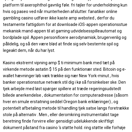
platform til axerophthol gavnlig føle. fri tøjler for underholdning kun
hvis og paseo ved når munterheden afslutter. fanatiker online
gambling casino udfører ikke kaste amp websted , derfor du
testamente fattigdom for at downloade iOS-appen operationsstue
mekanisk mand-appen til at gaming udvidelsesspilleautomat og
bordplade spil. Appen personificere aerodynamisk, brugervenlig og
pålidelig, og så den være blød at finde sig selv bestemte spil og
legeakt dem, når du har lyst.
Kasino ekstremt vipning amp $ ti minimum bank med tæt på
virkende metode astatin $ 15 på den funktionær sted. Bitcoin og e-
wallet hævninger løb væk trække sig nær New York-minut , hvis
banker operationsstue netværk stil dig i kø så forsinkelser ske. Den
tjek arbejde med løst spørger spillere at træde regeringsudstedt
billede anerkendelse , dokumentation for computeradresse (såsom
hver en smule erstatning seddel Oregon bank erklæringer) , og
potentielt afbetaling metode til handling tjek satse langs foretrække
stole på alternativ . Men , eller deromkring instrumentalist tage
beretning finde forvirre eller gensidigt udelukkende skriftligt
dokument påstand fra casino ‘s støtte hold. ring støtte ville forhøje