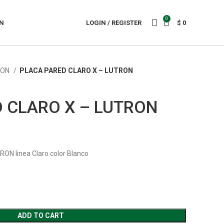
0
N
LOGIN / REGISTER
$
0
ION
PLACA PARED CLARO X – LUTRON
 CLARO X – LUTRON
RON linea Claro color Blanco
ADD TO CART