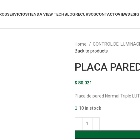
ROS
SERVICIOS
TIENDA VIEW TECH
BLOG
RECURSOS
CONTACTO
VIEWDESIG
Home
CONTROL DE ILUMINAC
Back to products
PLACA PARED
$
80.021
Placa de pared Normal Triple LUT
10 in stock