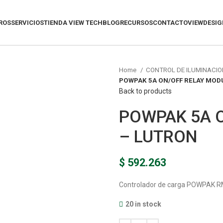
ROS
SERVICIOS
TIENDA VIEW TECH
BLOG
RECURSOS
CONTACTO
VIEWDESIG
Home
CONTROL DE ILUMINACIO
POWPAK 5A ON/OFF RELAY MOD
Back to products
POWPAK 5A 
– LUTRON
$
592.263
Controlador de carga POWPAK 
20 in stock