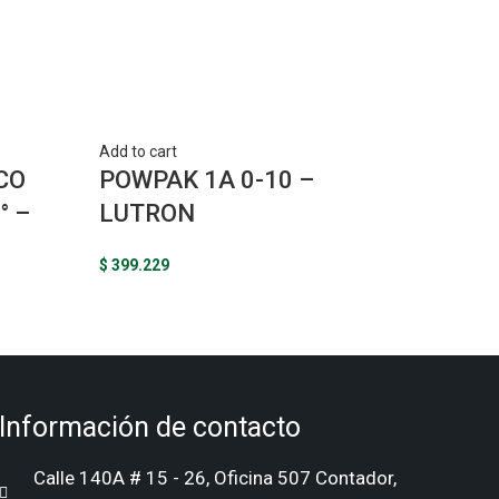
Add to cart
Add to c
CO
POWPAK 1A 0-10 –
PICO
° –
LUTRON
BRAC
$
399.229
$
41.678
Información de contacto
Calle 140A # 15 - 26, Oficina 507 Contador,