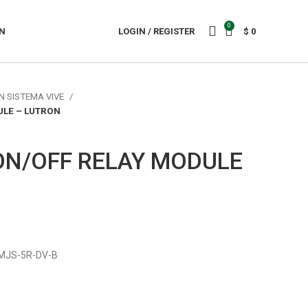
0
N
LOGIN / REGISTER
$
0
N SISTEMA VIVE
ULE – LUTRON
ON/OFF RELAY MODULE
RMJS-5R-DV-B